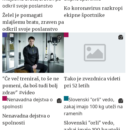
Ko koronavirus razkropi
Želel je pomagati
ekipne športnike
mlajšemu bratu, zraven pa
odkril svoje poslanstvo
"Če več treniraš, to še ne
Tako je zvezdnica videti
pomeni, da boš tudi bolj
pri 52 letih
zdrav" #video
Nenavadna dejstva o
spolnosti
Slovenski "orli" vedo,
zakaj imajo 100 kg uteži