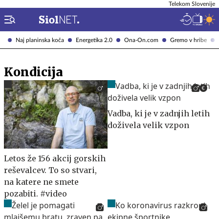
Telekom Slovenije
Naj planinska koča
Energetika 2.0
Ona-On.com
Gremo v hribe
Kondicija
Vadba, ki je v zadnjih letih
doživela velik vzpon
Letos že 156 akcij gorskih
reševalcev. To so stvari,
na katere ne smete
pozabiti. #video