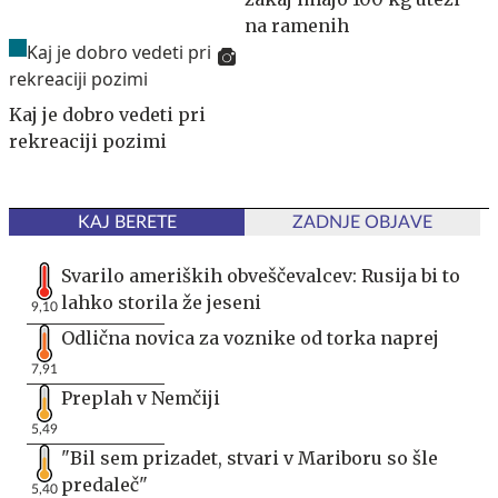
na ramenih
Kaj je dobro vedeti pri
rekreaciji pozimi
KAJ BERETE
ZADNJE OBJAVE
Svarilo ameriških obveščevalcev: Rusija bi to
lahko storila že jeseni
9,10
Odlična novica za voznike od torka naprej
7,91
Preplah v Nemčiji
5,49
"Bil sem prizadet, stvari v Mariboru so šle
predaleč"
5,40