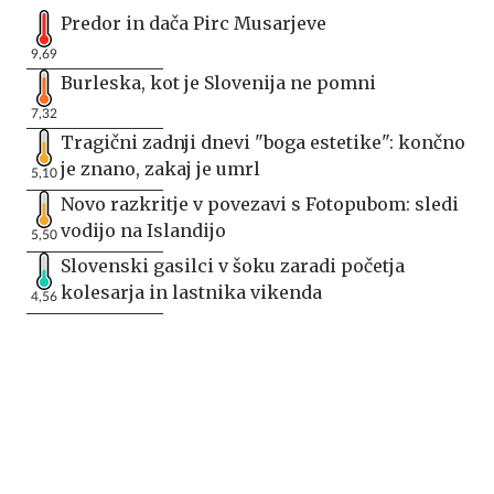
Predor in dača Pirc Musarjeve
9,69
Burleska, kot je Slovenija ne pomni
7,32
Tragični zadnji dnevi "boga estetike": končno
je znano, zakaj je umrl
5,10
Novo razkritje v povezavi s Fotopubom: sledi
vodijo na Islandijo
5,50
Slovenski gasilci v šoku zaradi početja
kolesarja in lastnika vikenda
4,56