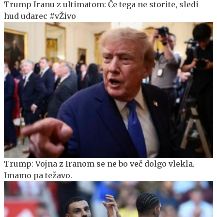
Trump Iranu z ultimatom: Če tega ne storite, sledi
hud udarec #vŽivo
Trump: Vojna z Iranom se ne bo več dolgo vlekla.
Imamo pa težavo.