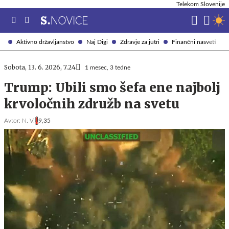
Telekom Slovenije
Aktivno državljanstvo
Naj Digi
Zdravje za jutri
Finančni nasveti
Sobota, 13. 6. 2026, 7.24
1 mesec, 3 tedne
Trump: Ubili smo šefa ene najbolj
krvoločnih združb na svetu
Avtor:
N. V.
9,35