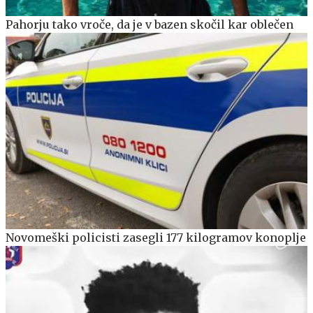
Pahorju tako vroče, da je v bazen skočil kar oblečen
Novomeški policisti zasegli 177 kilogramov konoplje