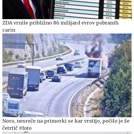
ZDA vrnile približno 86 milijard evrov pobranih
carin
Noro, nesreče na primorki se kar vrstijo, počilo je že
četrtič #foto