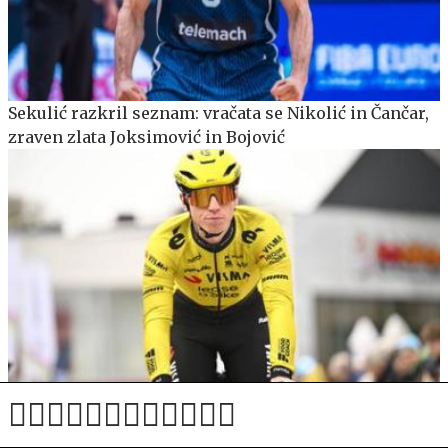
Sekulić razkril seznam: vračata se Nikolić in Čančar,
zraven zlata Joksimović in Bojović
Na dirki, ki jo je Roglič odpovedal, prva etapa