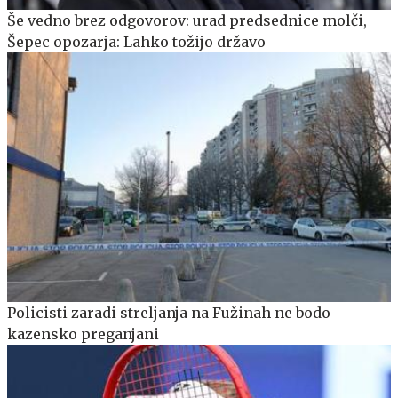
Še vedno brez odgovorov: urad predsednice molči,
Šepec opozarja: Lahko tožijo državo
Policisti zaradi streljanja na Fužinah ne bodo
kazensko preganjani