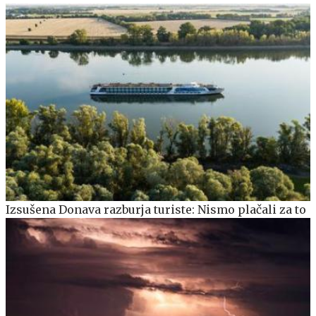
Izsušena Donava razburja turiste: Nismo plačali za to