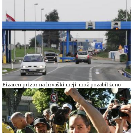
Bizaren prizor na hrvaški meji: mož pozabil ženo