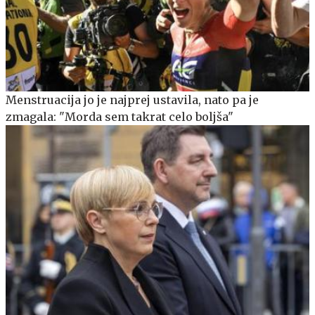
Menstruacija jo je najprej ustavila, nato pa je
zmagala: "Morda sem takrat celo boljša"