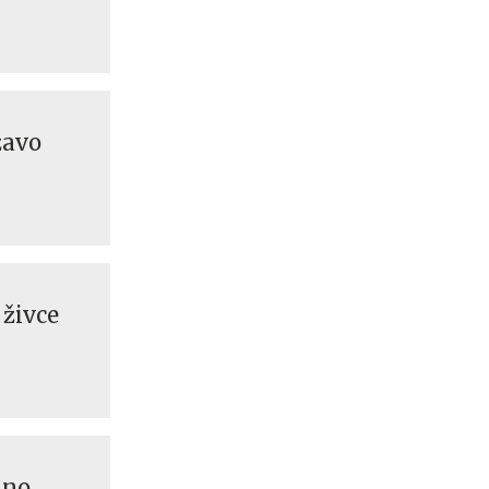
žavo
 živce
lno