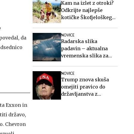
Kam na izlet z otroki?
Odkrijte najlepše
kotičke Škofjeloškega
hribovja.
e
NOVICE
povedal, da
Radarska slika
edsednico
padavin – aktualna
vremenska slika za
Slovenijo
NOVICE
Trump znova skuša
omejiti pravico do
državljanstva z
rojstvom v ZDA
sta Exxon in
titi državo,
jo. Chevron
ezueli.