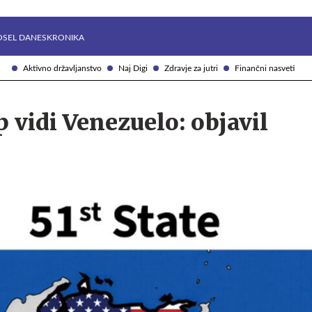
Želite prejemati e-novice?
Uživajmo pametno
OSEL DANES
KRONIKA
Aktivno državljanstvo
Naj Digi
Zdravje za jutri
Finančni nasveti
vidi Venezuelo: objavil