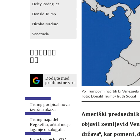
Delcy Rodriguez
Donald Trump
Nicolas Maduro
Venezuela
Dodajte med
prednostne vire
Po Trumpovih načrtih bi Venezuela 
Foto: Donald Trump/Truth Social
Trump podpisal nova
izvršna ukaza
Ameriški predsednik
Trump napadel
objavil zemljevid Ven
Hegsetha, očital mu je
laganje o zalogah
država", kar pomeni, 
streliva
Iranska vojska ZDA