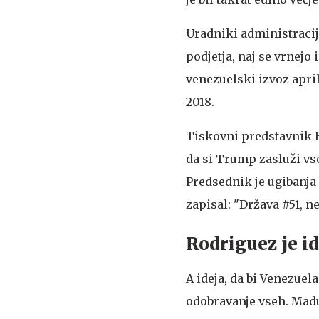
Uradniki administracij
podjetja, naj se vrnejo
venezuelski izvoz april
2018.
Tiskovni predstavnik B
da si Trump zasluži vs
Predsednik je ugibanja 
zapisal: "Država #51, n
Rodriguez je i
A ideja, da bi Venezuel
odobravanje vseh. Madu