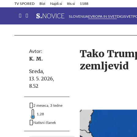
Info in obvestila
Tehnik
TV SPORED
Bizi
Najdi.si
Itis.si
1188
SLOVENIJA
EVROPA IN SVET
DIGISVET
P
Tako Trump 
Avtor:
K. M.
zemljevid
Sreda,
13. 5. 2026,
8.52
2 meseca, 3 tedne
1,28
Natisni članek