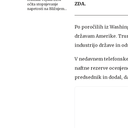
ZDA.
očita stopnjevanje
napetosti na Bližnjem
Vzhodu
Po poročilih iz Washin
državam Amerike. Trum
industrijo države in o
V nedavnem telefonske
naftne rezerve ocenjene
predsednik in dodal, d