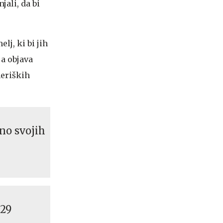
jali, da bi
lj, ki bi jih
a objava
meriških
no svojih
 29