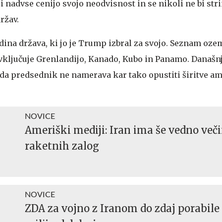
i nadvse cenijo svojo neodvisnost in se nikoli ne bi strin
ržav.
dina država, ki jo je Trump izbral za svojo. Seznam ozeme
vključuje Grenlandijo, Kanado, Kubo in Panamo. Današnj
 da predsednik ne namerava kar tako opustiti širitve a
NOVICE
Ameriški mediji: Iran ima še vedno veči
raketnih zalog
NOVICE
ZDA za vojno z Iranom do zdaj porabile