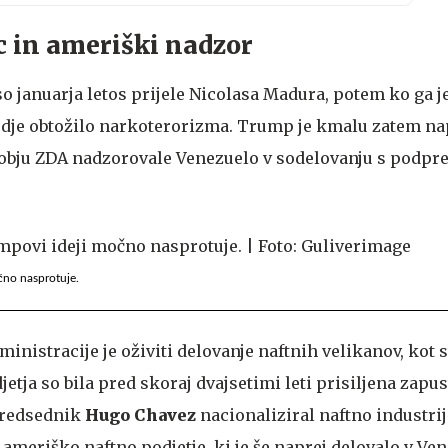
 in ameriški nadzor
o januarja letos prijele Nicolasa Madura, potem ko ga j
odje obtožilo narkoterorizma. Trump je kmalu zatem na
bju ZDA nadzorovale Venezuelo v sodelovanju s podpr
čno nasprotuje.
ministracije je oživiti delovanje naftnih velikanov, kot 
etja so bila pred skoraj dvajsetimi leti prisiljena zapus
predsednik
Hugo Chavez
nacionaliziral naftno industri
e ameriško naftno podjetje, ki je še naprej delovalo v Ven