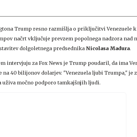
gtona Trump resno razmišlja o priključitvi Venezuele 
pov načrt vključuje prevzem popolnega nadzora nad n
dstavitev dolgoletnega predsednika
Nicolasa Madura
.
m intervjuju za Fox News je Trump poudaril, da ima Ve
 na 40 bilijonov dolarjev. "Venezuela ljubi Trumpa," je z
a uživa močno podporo tamkajšnjih ljudi.