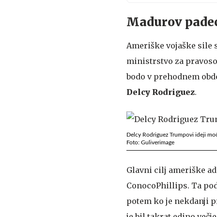
Madurov padec
Ameriške vojaške sile s
ministrstvo za pravos
bodo v prehodnem obdo
Delcy Rodriguez
.
Delcy Rodriguez Trumpovi ideji mo
Foto: Guliverimage
Glavni cilj ameriške ad
ConocoPhillips. Ta podj
potem ko je nekdanji 
je bil takrat edino večj