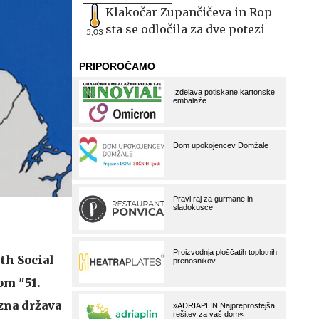
Klakočar Zupančičeva in Rop
sta se odločila za dve potezi
5,03
th Social
om "51.
zna država