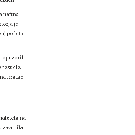
a naftna
torja je
ič po letu
 opozoril,
enezuele.
 na kratko
naletela na
 zavrnila