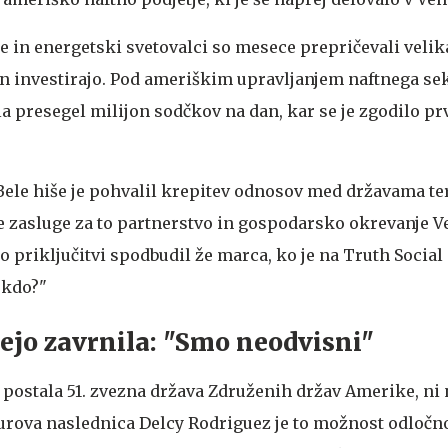
e in energetski svetovalci so mesece prepričevali velik
 in investirajo. Pod ameriškim upravljanjem naftnega sek
a presegel milijon sodčkov na dan, kar se je zgodilo prv
ele hiše je pohvalil krepitev odnosov med državama ter
e zasluge za to partnerstvo in gospodarsko okrevanje V
o priključitvi spodbudil že marca, ko je na Truth Social
ekdo?"
dejo zavrnila: "Smo neodvisni"
a postala 51. zvezna država Združenih držav Amerike, ni 
rova naslednica Delcy Rodriguez je to možnost odločno