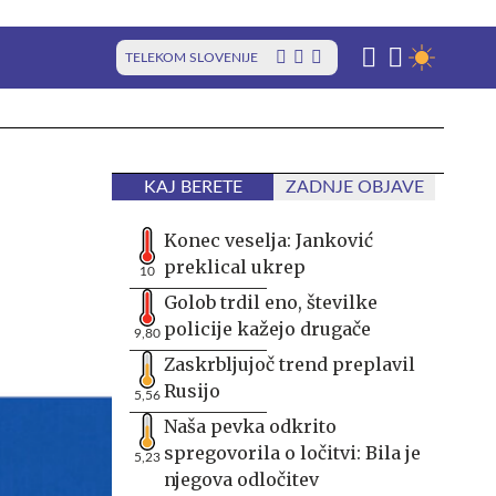
TELEKOM SLOVENIJE
KAJ BERETE
ZADNJE OBJAVE
Konec veselja: Janković
preklical ukrep
10
Golob trdil eno, številke
policije kažejo drugače
9,80
Zaskrbljujoč trend preplavil
Rusijo
5,56
Naša pevka odkrito
spregovorila o ločitvi: Bila je
5,23
njegova odločitev