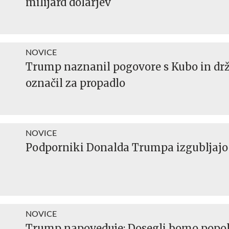
milijard dolarjev
NOVICE
Trump naznanil pogovore s Kubo in dr
označil za propadlo
NOVICE
Podporniki Donalda Trumpa izgubljajo
NOVICE
Trump napoveduje: Dosegli bomo popo