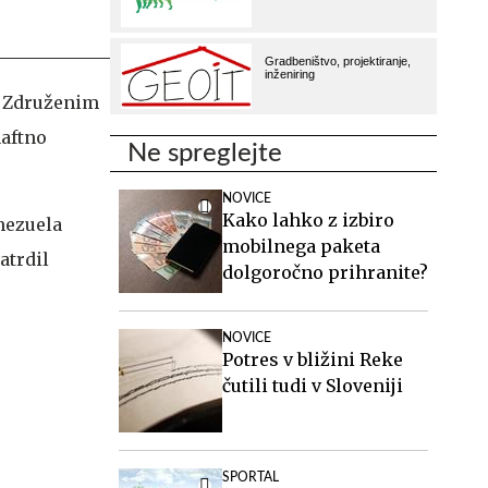
k Združenim
aftno
Ne spreglejte
NOVICE
Kako lahko z izbiro
nezuela
mobilnega paketa
atrdil
dolgoročno prihranite?
NOVICE
Potres v bližini Reke
čutili tudi v Sloveniji
SPORTAL