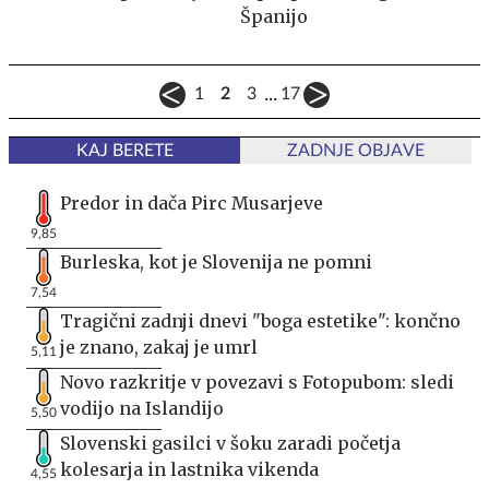
Španijo
...
1
2
3
17
KAJ BERETE
ZADNJE OBJAVE
Predor in dača Pirc Musarjeve
9,85
Burleska, kot je Slovenija ne pomni
7,54
Tragični zadnji dnevi "boga estetike": končno
je znano, zakaj je umrl
5,11
Novo razkritje v povezavi s Fotopubom: sledi
vodijo na Islandijo
5,50
Slovenski gasilci v šoku zaradi početja
kolesarja in lastnika vikenda
4,55