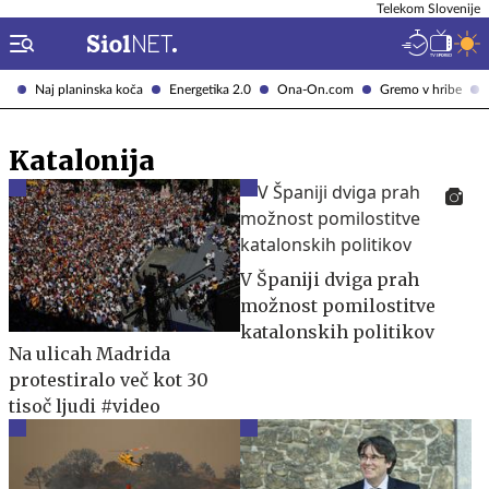
Telekom Slovenije
Naj planinska koča
Energetika 2.0
Ona-On.com
Gremo v hribe
Katalonija
V Španiji dviga prah
možnost pomilostitve
katalonskih politikov
Na ulicah Madrida
protestiralo več kot 30
tisoč ljudi #video