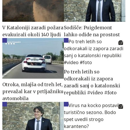
V Kataloniji zaradi požara
Sodišče: Puigdemont
evakuirali okoli 140 ljudi
lahko odide na prostost
Po treh letih so
odkorakali iz zapora
Otroka, mlajša od treh let,
zaradi sanj o katalonski
prevažal kar v prtljažniku
republiki #video #foto
avtomobila