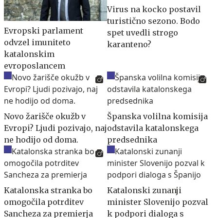
Virus na kocko postavil
turistično sezono. Bodo
Evropski parlament
spet uvedli strogo
odvzel imuniteto
karanteno?
katalonskim
evroposlancem
Novo žarišče okužb v
Španska volilna komisija
Evropi? Ljudi pozivajo, naj
odstavila katalonskega
ne hodijo od doma.
predsednika
Katalonska stranka bo
Katalonski zunanji
omogočila potrditev
minister Slovenijo pozval
Sancheza za premierja
k podpori dialoga s