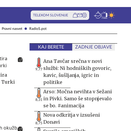
TELEKOM SLOVENIJE
Pravni nasvet
RadioS.pot
KAJ BERETE
ZADNJE OBJAVE
Ana Tavčar srečna v novi
službi: Ni hodniških govoric,
9,77
tira
kavic, šušljanja, igric in
n Turki
politike
Arso: Močna nevihta v Sežani
in Pivki. Samo še stopnjevalo
8,31
se bo. #animacija
Nova odkritja v izsušeni
Donavi
8,75