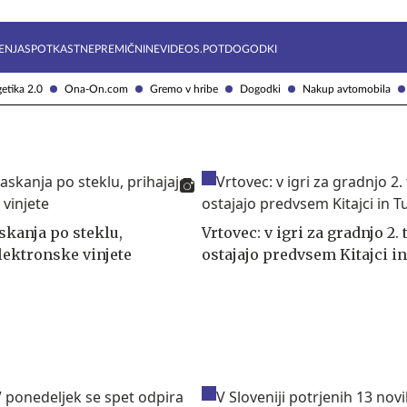
Želite prejemati e-novice?
Uživajmo pametno
ENJA
SPOTKAST
NEPREMIČNINE
VIDEOS.POT
DOGODKI
etika 2.0
Ona-On.com
Gremo v hribe
Dogodki
Nakup avtomobila
skanja po steklu,
Vrtovec: v igri za gradnjo 2. 
lektronske vinjete
ostajajo predvsem Kitajci i