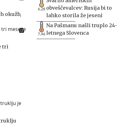
Svarilo ameriških
obveščevalcev: Rusija bi to
6,28
ih okužb,
lahko storila že jeseni
Na Pašmanu našli truplo 24-
letnega Slovenca
7,46
 tri
truklju