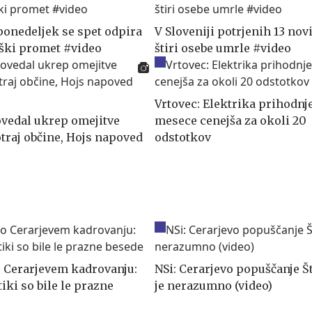
 ponedeljek se spet odpira
V Sloveniji potrjenih 13 nov
iški promet #video
štiri osebe umrle #video
Vrtovec: Elektrika prihodnje
vedal ukrep omejitve
mesece cenejša za okoli 20
otraj občine, Hojs napoved
odstotkov
o Cerarjevem kadrovanju:
NSi: Cerarjevo popuščanje Š
tiki so bile le prazne
je nerazumno (video)