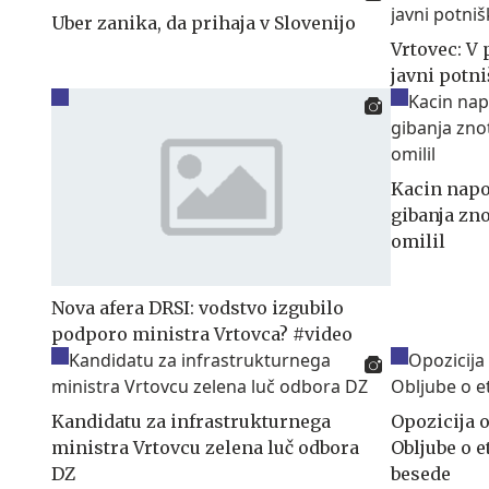
Uber zanika, da prihaja v Slovenijo
Vrtovec: V
javni potn
Kacin napo
gibanja zn
omilil
Nova afera DRSI: vodstvo izgubilo
podporo ministra Vrtovca? #video
Kandidatu za infrastrukturnega
Opozicija 
ministra Vrtovcu zelena luč odbora
Obljube o e
DZ
besede