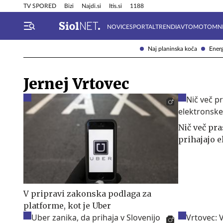
Info in obvestila
Tehnik
TV SPORED
Bizi
Najdi.si
Itis.si
1188
NOVICE
SPORTAL
TRENDI
AVTOMOTO
MN
Naj planinska koča
Energ
Jernej Vrtovec
Nič več pra
prihajajo e
V pripravi zakonska podlaga za
platforme, kot je Uber