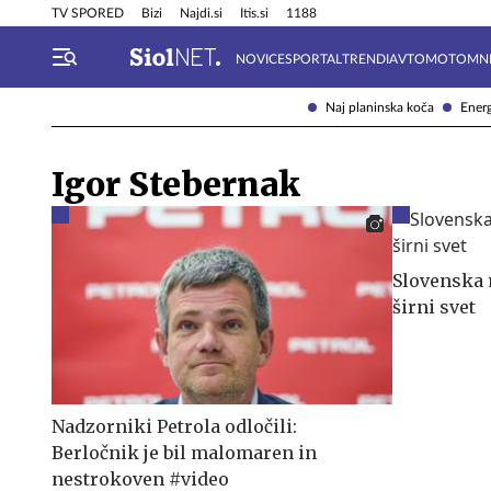
Info in obvestila
Tehnik
TV SPORED
Bizi
Najdi.si
Itis.si
1188
NOVICE
SPORTAL
TRENDI
AVTOMOTO
MN
Naj planinska koča
Energ
Igor Stebernak
Slovenska 
širni svet
Nadzorniki Petrola odločili:
Berločnik je bil malomaren in
nestrokoven #video