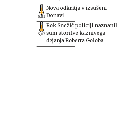
Nova odkritja v izsušeni
Donavi
5,81
Rok Snežič policiji naznanil
sum storitve kaznivega
5,07
dejanja Roberta Goloba