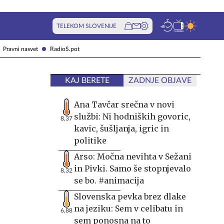
TELEKOM SLOVENIJE
Pravni nasvet
RadioS.pot
KAJ BERETE
ZADNJE OBJAVE
Ana Tavčar srečna v novi
službi: Ni hodniških govoric,
8,37
kavic, šušljanja, igric in
politike
Arso: Močna nevihta v Sežani
in Pivki. Samo še stopnjevalo
8,32
se bo. #animacija
Slovenska pevka brez dlake
na jeziku: Sem v celibatu in
6,88
sem ponosna na to