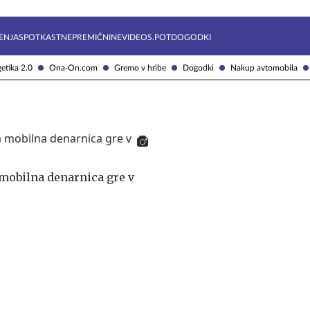
Želite prejemati e-novice?
Uživajmo pametno
ENJA
SPOTKAST
NEPREMIČNINE
VIDEOS.POT
DOGODKI
etika 2.0
Ona-On.com
Gremo v hribe
Dogodki
Nakup avtomobila
mobilna denarnica gre v