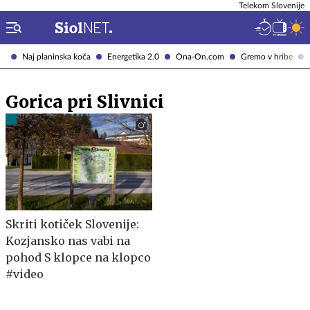
Telekom Slovenije
Naj planinska koča
Energetika 2.0
Ona-On.com
Gremo v hribe
Gorica pri Slivnici
Skriti kotiček Slovenije:
Kozjansko nas vabi na
pohod S klopce na klopco
#video