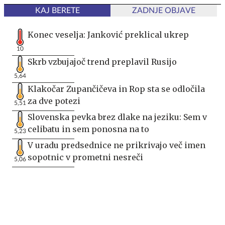
KAJ BERETE
ZADNJE OBJAVE
Konec veselja: Janković preklical ukrep
10
Skrb vzbujajoč trend preplavil Rusijo
5,64
Klakočar Zupančičeva in Rop sta se odločila
za dve potezi
5,51
Slovenska pevka brez dlake na jeziku: Sem v
celibatu in sem ponosna na to
5,23
V uradu predsednice ne prikrivajo več imen
sopotnic v prometni nesreči
5,06