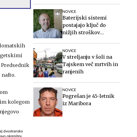
škodoval sebi in
otroku
NOVICE
Baterijski sistemi
h
postajajo ključ do
nižjih stroškov
elektrike v podjetjih
plomatskih
NOVICE
rgetskimi
V streljanju v šoli na
Tajskem več mrtvih in
. Predsednik
ranjenih
 nafto.
NOVICE
Pogrešan je 45-letnik
iz Maribora
ej dvostransko
žavo okrepitev