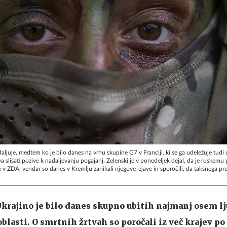
ljuje, medtem ko je bilo danes na vrhu skupine G7 v Franciji, ki se ga udeležuje tudi 
a slišati pozive k nadaljevanju pogajanj. Zelenski je v ponedeljek dejal, da je ruskemu
 v ZDA, vendar so danes v Kremlju zanikali njegove izjave in sporočili, da takšnega pre
krajino je bilo danes skupno ubitih najmanj osem lj
blasti. O smrtnih žrtvah so poročali iz več krajev po 