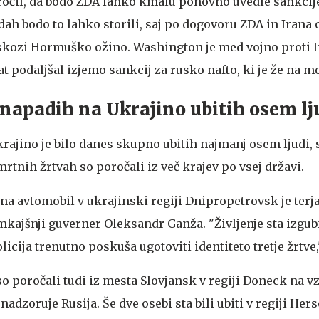
ročil, da bodo ZDA lahko kmalu ponovno uvedle sankcij
dah bodo to lahko storili, saj po dogovoru ZDA in Irana
" skozi Hormuško ožino. Washington je med vojno proti 
at podaljšal izjemo sankcij za rusko nafto, ki je že na mo
 napadih na Ukrajino ubitih osem lj
rajino je bilo danes skupno ubitih najmanj osem ljudi, 
mrtnih žrtvah so poročali iz več krajev po vsej državi.
a avtomobil v ukrajinski regiji Dnipropetrovsk je terjal
tamkajšnji guverner Oleksandr Ganža. "Življenje sta izgub
Policija trenutno poskuša ugotoviti identiteto tretje žrtve,"
so poročali tudi iz mesta Slovjansk v regiji Doneck na 
 nadzoruje Rusija. Še dve osebi sta bili ubiti v regiji Her