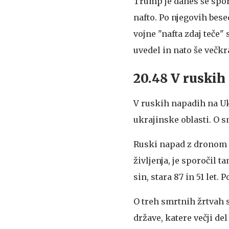
Trump je danes še spo
nafto. Po njegovih bese
vojne "nafta zdaj teče
uvedel in nato še večkr
20.48 V ruskih
V ruskih napadih na Uk
ukrajinske oblasti. O s
Ruski napad z dronom n
življenja, je sporočil 
sin, stara 87 in 51 let. 
O treh smrtnih žrtvah 
države, katere večji del