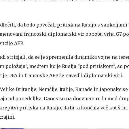
odločili, da bodo povečali pritisk na Rusijo s sankcijami
eimenovani francoski diplomatski vir ob robu vrha G7 po
ncijo AFP.
udi strinjali, da se je spremenila dinamika vojne na teren
m položaju", medtem ko je Rusija "pod pritiskom", so 
je DPA in francoske AFP še navedli diplomatski viri.
 Velike Britanije, Nemčije, Italije, Kanade in Japonske se
jajo od ponedeljka. Danes so na dnevnem redu med dru
repitvi pritiska na Rusijo, da bi ta končala več kot štiri 
rajini.