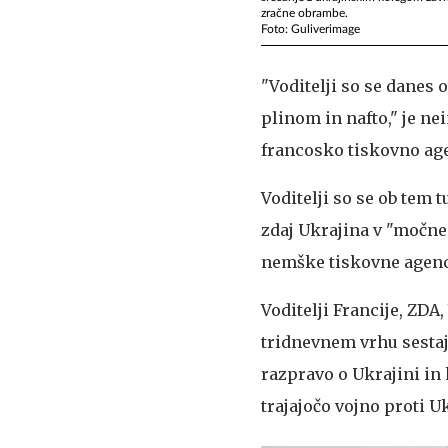
zračne obrambe.
Foto: Guliverimage
"Voditelji so se danes 
plinom in nafto," je n
francosko tiskovno age
Voditelji so se ob tem t
zdaj Ukrajina v "močne
nemške tiskovne agenci
Voditelji Francije, ZDA,
tridnevnem vrhu sesta
razpravo o Ukrajini in k
trajajočo vojno proti Uk