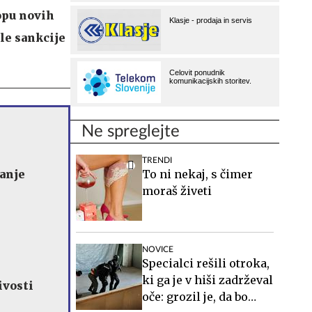
opu novih
le sankcije
Ne spreglejte
TRENDI
čanje
To ni nekaj, s čimer
moraš živeti
NOVICE
Specialci rešili otroka,
ki ga je v hiši zadrževal
ivosti
oče: grozil je, da bo