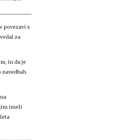
 v povezavi s
vedal za
u, in da je
po navedbah
 na
gim imeli
leta