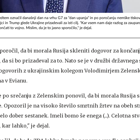
edtem označil današnji dan na vrhu G7 za "dan upanja" in po poročanju nemške tisko
ci in Trump glede Ukrajine prizadevali za isti cilj. "Kar vsem nam daje razlog za zaupan
ati to vojno. Mislim, da je to jasno sporočilo," je dejal.
oročil, da bi morala Rusija skleniti dogovor za končanj
 da si bo prizadeval za to. Nato se je v družbi državnega
pogovorih z ukrajinskim kolegom Volodimirjem Zelensk
a v Evianu.
 po srečanju z Zelenskim ponovil, da bi morala Rusija s
. Opozoril je na visoko število smrtnih žrtev na obeh s
lo dober sestanek. Imeli bomo še enega (...). Celotna stv
kar lahko," je dejal.