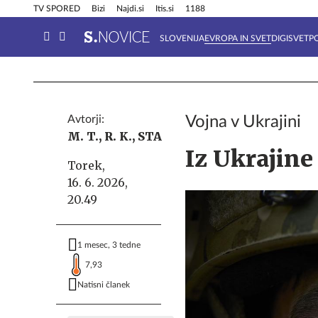
Info in obvestila
Tehnik
TV SPORED
Bizi
Najdi.si
Itis.si
1188
SLOVENIJA
EVROPA IN SVET
DIGISVET
P
Avtorji:
Vojna v Ukrajini
M. T.,
R. K.,
STA
Iz Ukrajine
Torek,
16. 6. 2026,
20.49
1 mesec, 3 tedne
7,93
Natisni članek