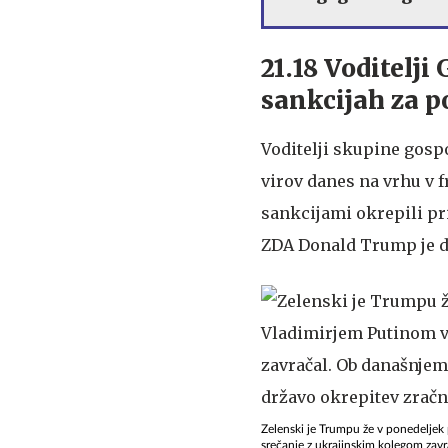
21.18 Voditelji
sankcijah za p
Voditelji skupine gosp
virov danes na vrhu v 
sankcijami okrepili pri
ZDA Donald Trump je do
Zelenski je Trumpu že v ponedeljek
srečanje z ukrajinskim kolegom zavra