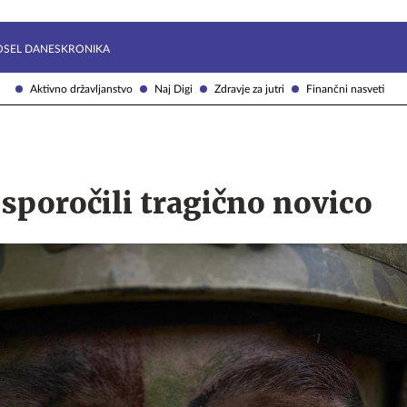
Želite prejemati e-novice?
Uživajmo pametno
OSEL DANES
KRONIKA
Aktivno državljanstvo
Naj Digi
Zdravje za jutri
Finančni nasveti
 sporočili tragično novico