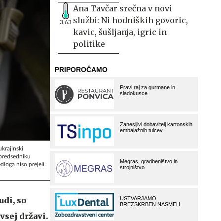
Ana Tavčar srečna v novi
službi: Ni hodniških govoric,
3,63
kavic, šušljanja, igric in
politike
ukrajinski
 predsedniku
dloga niso prejeli.
udi, so
vsej državi.