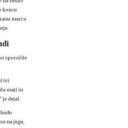
e na rusko
 o koncu
Iranu marca
rju.
udi
so sporočile
 tri
ila mati in
 je dejal.
vzhodu
son na jugu,