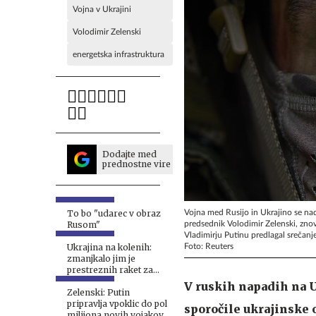
Vojna v Ukrajini
Volodimir Zelenski
energetska infrastruktura
Dodajte med
prednostne vire
Vojna med Rusijo in Ukrajino se nada
To bo "udarec v obraz
predsednik Volodimir Zelenski, znov
Rusom"
Vladimirju Putinu predlagal srečanje
Foto: Reuters
Ukrajina na kolenih:
zmanjkalo jim je
prestreznih raket za
sisteme patriot
V ruskih napadih na U
Zelenski: Putin
pripravlja vpoklic do pol
sporočile ukrajinske o
milijona novih vojakov