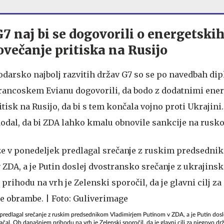
 G7 naj bi se dogovorili o energetski
ovečanje pritiska na Rusijo
odarsko najbolj razvitih držav G7 so se po navedbah di
francoskem Evianu dogovorili, da bodo z dodatnimi ene
tisk na Rusijo, da bi s tem končala vojno proti Ukrajini
dal, da bi ZDA lahko kmalu obnovile sankcije na rusko
 predlagal srečanje z ruskim predsednikom Vladimirjem Putinom v ZDA, a je Putin dosl
čal. Ob današnjem prihodu na vrh je Zelenski sporočil, da je glavni cilj za njegovo dr