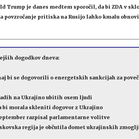
d Trump je danes medtem sporočil, da bi ZDA v skl
a povzročanje pritiska na Rusijo lahko kmalu obnovi
jših dogodkov dneva:
 naj bi se dogovorili o energetskih sankcijah za pove
adih na Ukrajino ubitih osem ljudi
a bi morala skleniti dogovor z Ukrajino
 september razpisal parlamentarne volitve
skovska regija je občutila domet ukrajinskih zmoglj