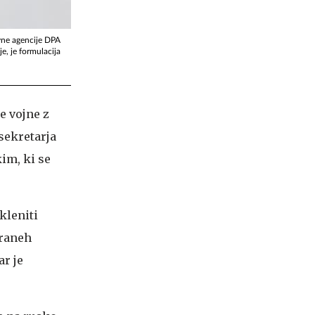
vne agencije DPA
je, je formulacija
e vojne z
 sekretarja
im, ki se
kleniti
traneh
ar je