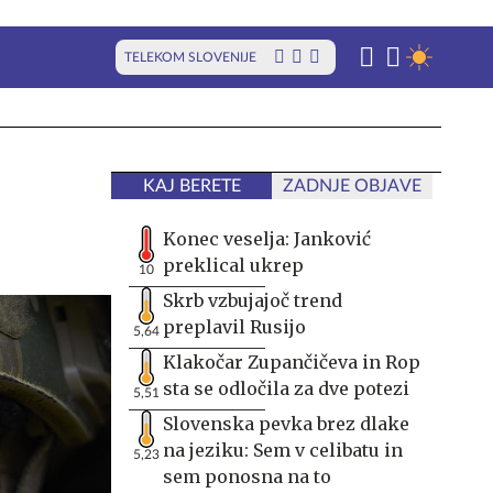
TELEKOM SLOVENIJE
KAJ BERETE
ZADNJE OBJAVE
Konec veselja: Janković
preklical ukrep
10
Skrb vzbujajoč trend
preplavil Rusijo
5,64
Klakočar Zupančičeva in Rop
sta se odločila za dve potezi
5,51
Slovenska pevka brez dlake
na jeziku: Sem v celibatu in
5,23
sem ponosna na to