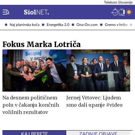
Telekom Slovenije
Naj planinska koča
Energetika 2.0
Ona-On.com
Gremo v hribe
Fokus Marka Lotriča
Na desnem političnem
Jernej Vrtovec: Ljudem
polu v čakanju končnih
smo dali upanje #video
volilnih rezultatov
KAJ BERETE
ZADNJE OBJAVE