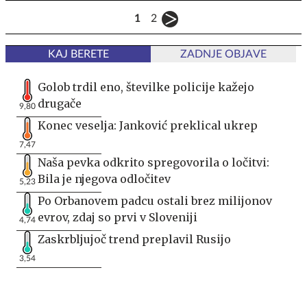
1
2
KAJ BERETE
ZADNJE OBJAVE
Golob trdil eno, številke policije kažejo
drugače
9,80
Konec veselja: Janković preklical ukrep
7,47
Naša pevka odkrito spregovorila o ločitvi:
Bila je njegova odločitev
5,23
Po Orbanovem padcu ostali brez milijonov
evrov, zdaj so prvi v Sloveniji
4,74
Zaskrbljujoč trend preplavil Rusijo
3,54