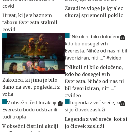
Zaradi te vloge je igralec
Hrvat, ki je v baznem
skoraj spremenil poklic
taboru Everesta staknil
covid
"Nikoli ni bilo določeno,
kdo bo dosegel vrh
Zakonca, ki jima je bilo
Everesta. Nihče od nas ni
dano na svet pogledati z
bil favoriziran, niti ..."
vrha
#video
Legenda z več sreče, kot si
V obsežni čistilni akciji
jo človek zasluži