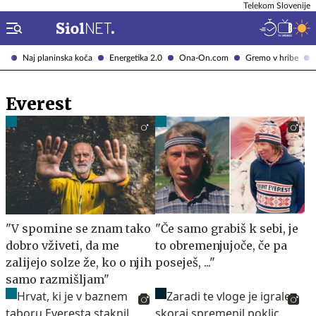
Telekom Slovenije
Naj planinska koča
Energetika 2.0
Ona-On.com
Gremo v hribe
Everest
"V spomine se znam tako
"Če samo grabiš k sebi, je
dobro vživeti, da me
to obremenjujoče, če pa
zalijejo solze že, ko o njih
poseješ, ..."
samo razmišljam"