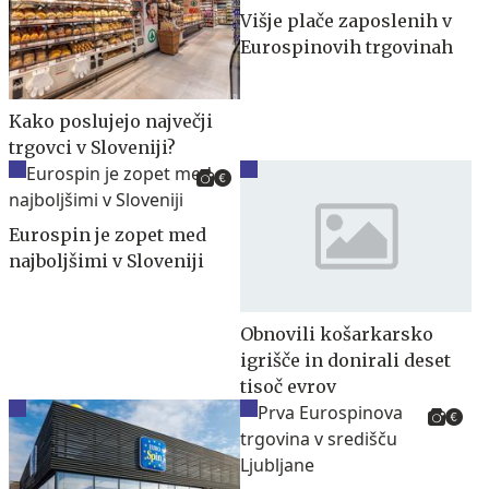
Višje plače zaposlenih v
Eurospinovih trgovinah
Kako poslujejo največji
trgovci v Sloveniji?
Eurospin je zopet med
najboljšimi v Sloveniji
Obnovili košarkarsko
igrišče in donirali deset
tisoč evrov