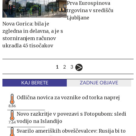
Prva Eurospinova
trgovina v središču
Ljubljane
Nova Gorica: bila je
zgledna in delavna, a je s
storniranjem računov
ukradla 45 tisočakov
1
2
3
KAJ BERETE
ZADNJE OBJAVE
Odlična novica za voznike od torka naprej
8,86
Novo razkritje v povezavi s Fotopubom: sledi
vodijo na Islandijo
7,64
Svarilo ameriških obveščevalcev: Rusija bi to