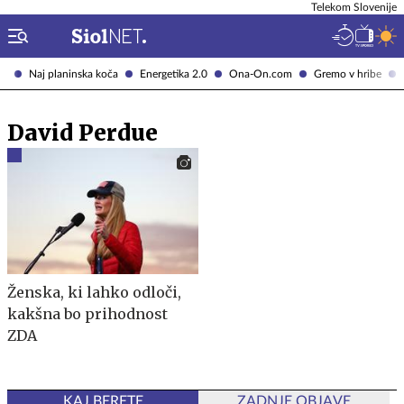
Telekom Slovenije
Naj planinska koča
Energetika 2.0
Ona-On.com
Gremo v hribe
David Perdue
Ženska, ki lahko odloči,
kakšna bo prihodnost
ZDA
KAJ BERETE
ZADNJE OBJAVE