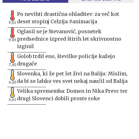
Po nevihti drastična ohladitev: za več kot
deset stopinj Celzija #animacija
9,01
Oglasil se je Stevanović, posnetek
predsednice izpred štirih let skrivnostno
9,49
izginil
Golob trdil eno, številke policije kažejo
drugače
7,40
Slovenka, ki že pet let živi na Baliju: Mislim,
da bi se lahko ves svet nekaj naučil od Balija
6,20
Velika sprememba: Domen in Nika Prevc ter
drugi Slovenci dobili proste roke
5,61