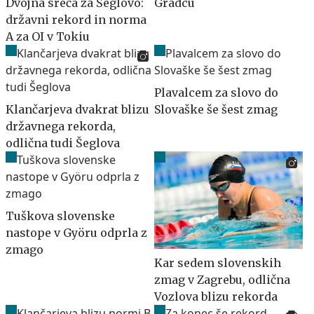
Dvojna sreča za Šeglovo:
Gradcu
državni rekord in norma
A za OI v Tokiu
Plavalcem za slovo do
Klančarjeva dvakrat blizu
Slovaške še šest zmag
državnega rekorda,
odlična tudi Šeglova
Tuškova slovenske
nastope v Györu odprla z
zmago
Kar sedem slovenskih
zmag v Zagrebu, odlična
Vozlova blizu rekorda