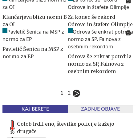
Klančarjeva blizu normi B
Za konec še rekord
za OI
Odrove in štafete Olimpije
Pavletič Šenica na MSP z
normo za EP
Odrova še enkrat potrdila
normo za SP, Fainova z
osebnim rekordom
1
2
KAJ BERETE
ZADNJE OBJAVE
Golob trdil eno, številke policije kažejo
drugače
10