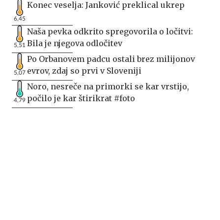
Konec veselja: Janković preklical ukrep
6,45
Naša pevka odkrito spregovorila o ločitvi:
Bila je njegova odločitev
5,51
Po Orbanovem padcu ostali brez milijonov
evrov, zdaj so prvi v Sloveniji
5,07
Noro, nesreče na primorki se kar vrstijo,
počilo je kar štirikrat #foto
4,79