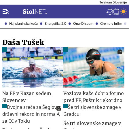
Telekom Slovenije
Naj planinska koča
Energetika 2.0
Ona-On.com
Gremo v hribe
Daša Tušek
Na EP v Kazan sedem
Vozlova kaže dobro formo
Slovencev
pred EP, Pušnik rekordno
Še tri slovenske zmage v