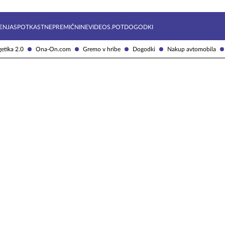
Želite prejemati e-novice?
Uživajmo pametno
ENJA
SPOTKAST
NEPREMIČNINE
VIDEOS.POT
DOGODKI
etika 2.0
Ona-On.com
Gremo v hribe
Dogodki
Nakup avtomobila