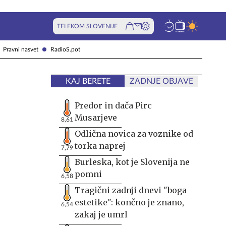
TELEKOM SLOVENIJE
Pravni nasvet
RadioS.pot
KAJ BERETE
ZADNJE OBJAVE
Predor in dača Pirc
Musarjeve
8,61
Odlična novica za voznike od
torka naprej
7,79
Burleska, kot je Slovenija ne
pomni
6,58
Tragični zadnji dnevi "boga
estetike": končno je znano,
6,54
zakaj je umrl