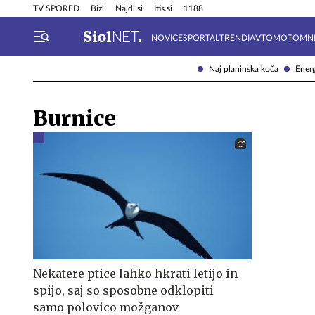
Info in obvestila
Tehnik
TV SPORED
Bizi
Najdi.si
Itis.si
1188
NOVICE
SPORTAL
TRENDI
AVTOMOTO
MN
Naj planinska koča
Energ
Burnice
Nekatere ptice lahko hkrati letijo in
spijo, saj so sposobne odklopiti
samo polovico možganov