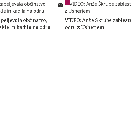
peljevala občinstvo,
VIDEO: Anže Škrube zablest
ekle in kadila na odru
odru z Usherjem