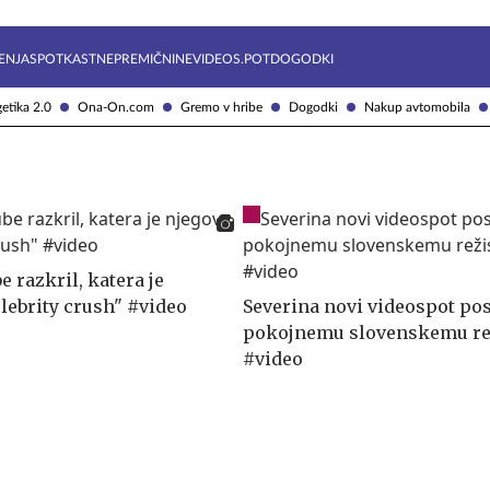
Želite prejemati e-novice?
Uživajmo pametno
ENJA
SPOTKAST
NEPREMIČNINE
VIDEOS.POT
DOGODKI
etika 2.0
Ona-On.com
Gremo v hribe
Dogodki
Nakup avtomobila
 razkril, katera je
elebrity crush" #video
Severina novi videospot pos
pokojnemu slovenskemu re
#video