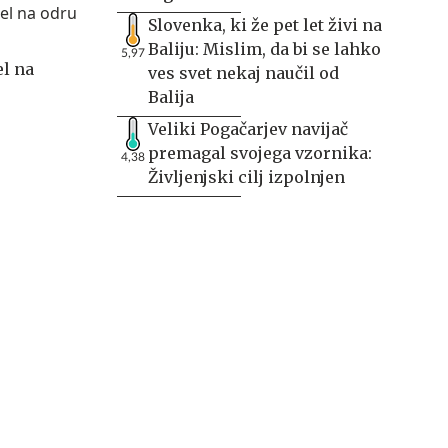
Slovenka, ki že pet let živi na
Baliju: Mislim, da bi se lahko
5,97
el na
ves svet nekaj naučil od
Balija
Veliki Pogačarjev navijač
premagal svojega vzornika:
4,38
Življenjski cilj izpolnjen