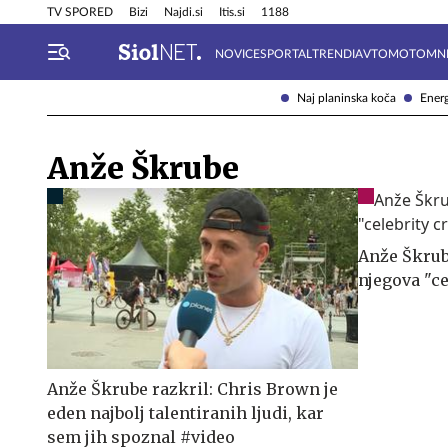
Info in obvestila
Tehnik
TV SPORED
Bizi
Najdi.si
Itis.si
1188
NOVICE
SPORTAL
TRENDI
AVTOMOTO
MN
Naj planinska koča
Energ
Anže Škrube
Anže Škrube
njegova "c
Anže Škrube razkril: Chris Brown je
eden najbolj talentiranih ljudi, kar
sem jih spoznal #video