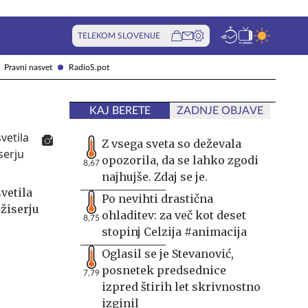
TELEKOM SLOVENIJE
Pravni nasvet
RadioS.pot
KAJ BERETE
ZADNJE OBJAVE
Z vsega sveta so deževala
opozorila, da se lahko zgodi
8,67
najhujše. Zdaj se je.
vetila
Po nevihti drastična
žiserju
ohladitev: za več kot deset
8,75
stopinj Celzija #animacija
Oglasil se je Stevanović,
posnetek predsednice
7,79
izpred štirih let skrivnostno
izginil