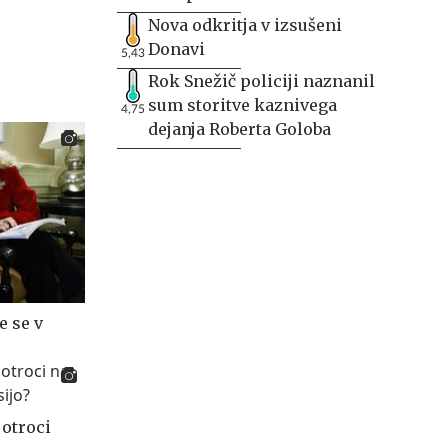
Nova odkritja v izsušeni
Donavi
5,43
Rok Snežič policiji naznanil
sum storitve kaznivega
4,75
dejanja Roberta Goloba
e se v
 otroci