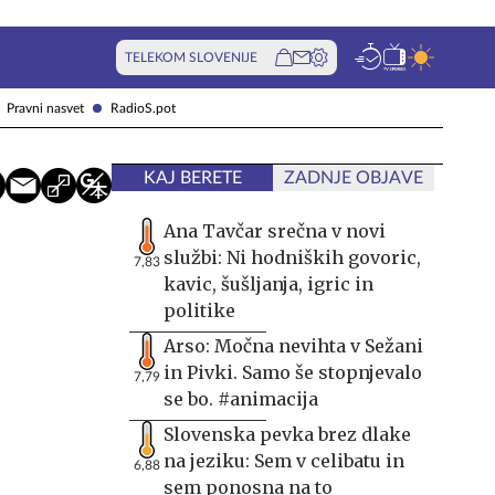
TELEKOM SLOVENIJE
Pravni nasvet
RadioS.pot
KAJ BERETE
ZADNJE OBJAVE
Ana Tavčar srečna v novi
službi: Ni hodniških govoric,
7,83
kavic, šušljanja, igric in
politike
Arso: Močna nevihta v Sežani
in Pivki. Samo še stopnjevalo
7,79
se bo. #animacija
Slovenska pevka brez dlake
na jeziku: Sem v celibatu in
6,88
sem ponosna na to