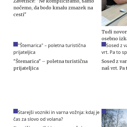
Zavetišče: "Ne kompliciramo, samo
nočemo, da bodo kmalu zmazek na
cesti"
Tudi novor
osebno izk
"Štemarica" – poletna turistična
Sosed z v
prijateljica
naš vrt. Pa