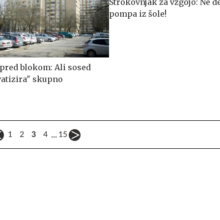
Strokovnjak za vzgojo: Ne d
pompa iz šole!
 pred blokom: Ali sosed
vatizira" skupno
?
...
1
2
3
4
15