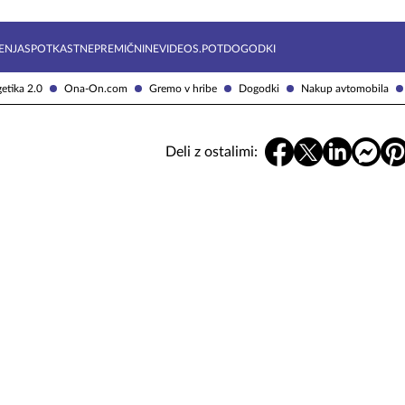
Želite prejemati e-novice?
Uživajmo pametno
ENJA
SPOTKAST
NEPREMIČNINE
VIDEOS.POT
DOGODKI
etika 2.0
Ona-On.com
Gremo v hribe
Dogodki
Nakup avtomobila
Deli z ostalimi: