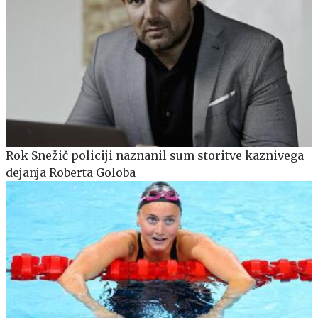
Rok Snežič policiji naznanil sum storitve kaznivega
dejanja Roberta Goloba