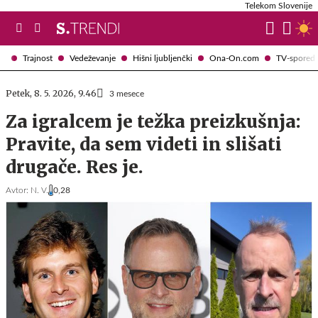
Telekom Slovenije
Trajnost
Vedeževanje
Hišni ljubljenčki
Ona-On.com
TV-spored
Petek, 8. 5. 2026, 9.46
3 mesece
Za igralcem je težka preizkušnja:
Pravite, da sem videti in slišati
drugače. Res je.
Avtor:
N. V.
0,28