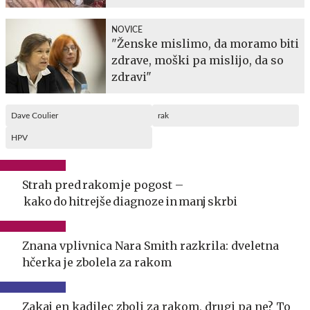
NOVICE
"Ženske mislimo, da moramo biti
zdrave, moški pa mislijo, da so
zdravi"
Dave Coulier
rak
HPV
Strah pred rakom je pogost –
kako do hitrejše diagnoze in manj skrbi
Znana vplivnica Nara Smith razkrila: dveletna
hčerka je zbolela za rakom
Zakaj en kadilec zboli za rakom, drugi pa ne? To