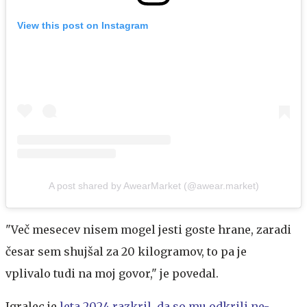
View this post on Instagram
A post shared by AwearMarket (@awear.market)
"Več mesecev nisem mogel jesti goste hrane, zaradi
česar sem shujšal za 20 kilogramov, to pa je
vplivalo tudi na moj govor," je povedal.
Igralec je
leta 2024 razkril, da so mu odkrili ne-