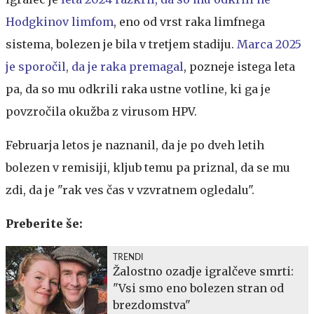
Hodgkinov limfom
, eno od vrst raka limfnega
sistema, bolezen je bila v tretjem stadiju.
Marca 2025
je sporočil, da je raka premagal
, pozneje istega leta
pa, da so mu odkrili raka ustne votline, ki ga je
povzročila okužba z virusom HPV.
Februarja letos je naznanil, da je po dveh letih
bolezen v remisiji, kljub temu pa priznal, da se mu
zdi, da je "rak ves čas v vzvratnem ogledalu".
Preberite še:
TRENDI
Žalostno ozadje igralčeve smrti:
"Vsi smo eno bolezen stran od
brezdomstva"