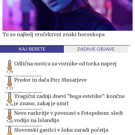
To so najbolj vročekrvni znaki horoskopa
KAJ BERETE
ZADNJE OBJAVE
Odlična novica za voznike od torka naprej
7,79
Predor in dača Pirc Musarjeve
7,11
Tragični zadnji dnevi "boga estetike": končno
je znano, zakaj je umrl
6,76
Novo razkritje v povezavi s Fotopubom: sledi
vodijo na Islandijo
7,60
Slovenski gasilci v šoku zaradi početja