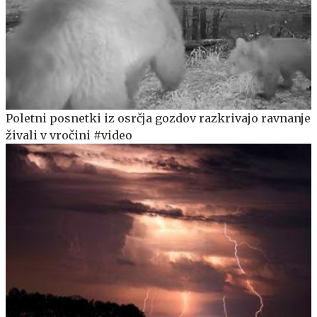
Poletni posnetki iz osrčja gozdov razkrivajo ravnanje
živali v vročini #video