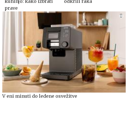
kuhinjo: kako izbrati
odkrili raka
prave
V eni minuti do ledene osvežitve