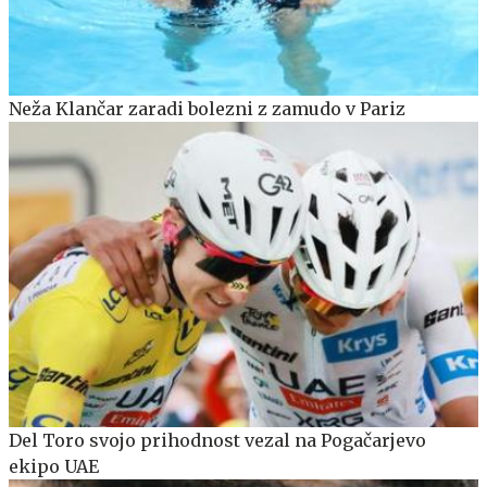
Neža Klančar zaradi bolezni z zamudo v Pariz
Del Toro svojo prihodnost vezal na Pogačarjevo
ekipo UAE