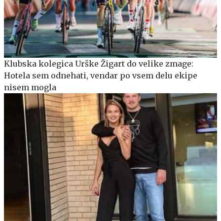
Klubska kolegica Urške Žigart do velike zmage:
Hotela sem odnehati, vendar po vsem delu ekipe
nisem mogla