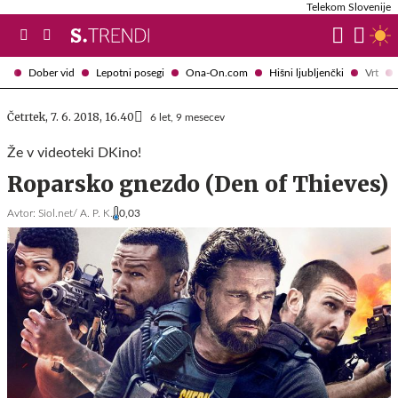
Telekom Slovenije
Dober vid
Lepotni posegi
Ona-On.com
Hišni ljubljenčki
Vrt
Četrtek, 7. 6. 2018, 16.40
6 let, 9 mesecev
Že v videoteki DKino!
Roparsko gnezdo (Den of Thieves)
Avtor:
Siol.net/ A. P. K.
0,03