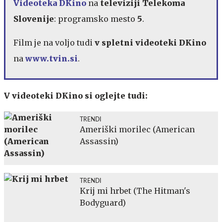
Videoteka DKino
na
televiziji Telekoma
Slovenije
: programsko mesto
5
.
Film je na voljo tudi
v spletni videoteki DKino
na
www.tvin.si
.
V videoteki DKino si oglejte tudi:
TRENDI
Ameriški morilec (American
Assassin)
TRENDI
Krij mi hrbet (The Hitman's
Bodyguard)