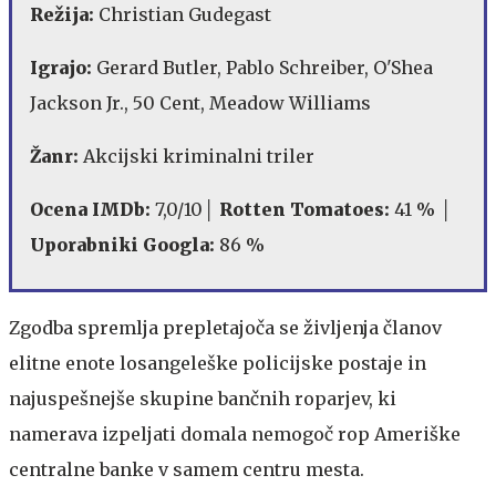
Režija:
Christian Gudegast
Igrajo:
Gerard Butler, Pablo Schreiber, O'Shea
Jackson Jr., 50 Cent, Meadow Williams
Žanr:
Akcijski kriminalni triler
Ocena IMDb:
7,0/10│
Rotten Tomatoes:
41 % │
Uporabniki Googla:
86 %
Zgodba spremlja prepletajoča se življenja članov
elitne enote losangeleške policijske postaje in
najuspešnejše skupine bančnih roparjev, ki
namerava izpeljati domala nemogoč rop Ameriške
centralne banke v samem centru mesta.