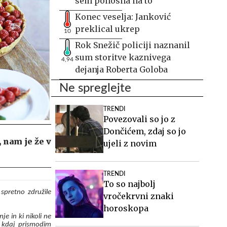
sem ponosna na to
Konec veselja: Janković
preklical ukrep
10
Rok Snežič policiji naznanil
sum storitve kaznivega
4,94
dejanja Roberta Goloba
Ne spreglejte
TRENDI
Povezovali so jo z
Dončićem, zdaj so jo
, nam je že v
ujeli z novim
TRENDI
To so najbolj
spretno združile
vročekrvni znaki
horoskopa
je in ki nikoli ne
 kdaj prismodim