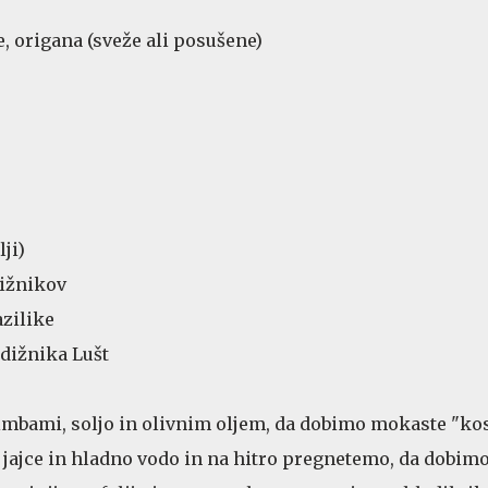
e, origana (sveže ali posušene)
ji)
ižnikov
azilike
dižnika Lušt
bami, soljo in olivnim oljem, da dobimo mokaste "kos
jajce in hladno vodo in na hitro pregnetemo, da dobim