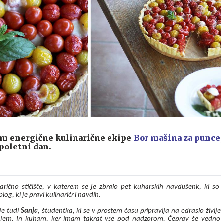
dam energične kulinarične ekipe
Bor mašina za punce
 poletni dan.
arično stičišče, v katerem se je zbralo pet kuharskih navdušenk, ki so 
log, ki je pravi kulinarični navdih.
je tudi
Sanja
, študentka, ki se v prostem času pripravlja na odraslo življen
ojem. In kuham, ker imam takrat vse pod nadzorom. Čeprav še vedno