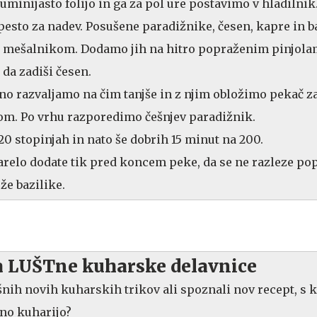
luminijasto folijo in ga za pol ure postavimo v hladilnik
sto za nadev. Posušene paradižnike, česen, kapre in b
mešalnikom. Dodamo jih na hitro popraženim pinjola
da zadiši česen.
no razvaljamo na čim tanjše in z njim obložimo pekač za
m. Po vrhu razporedimo češnjev paradižnik.
0 stopinjah in nato še dobrih 15 minut na 200.
relo dodate tik pred koncem peke, da se ne razleze p
eže bazilike.
na LUŠTne kuharske delavnice
kšnih novih kuharskih trikov ali spoznali nov recept, s 
tno kuharijo?