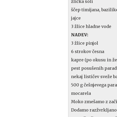
žlička soli
ščep timijana, bazilik
jajce
3 žlice hladne vode
NADEV:
3 žlice pinjol
6 strokov česna
kapre (po okusu in žel
pest posušenih parad
nekaj lističev sveže b
500 g češnjevega para
mocarela
Moko zmešamo z začim
Dodamo razžvrkljano 