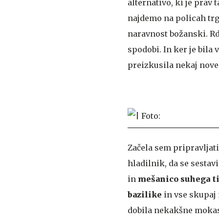
alternativo, ki je prav
najdemo na policah trg
naravnost božanski. Rd
spodobi. In ker je bila
preizkusila nekaj nove
Začela sem pripravljati 
hladilnik, da se sestav
in
mešanico suhega t
bazilike
in vse skupaj 
dobila nekakšne mokas