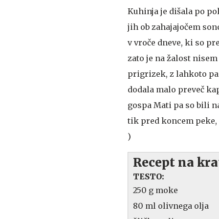
Kuhinja je dišala po po
jih ob zahajajočem son
v vroče dneve, ki so p
zato je na žalost nise
prigrizek, z lahkoto 
dodala malo preveč kap
gospa Mati pa so bili 
tik pred koncem peke, 
)
Recept na kra
TESTO:
250 g moke
80 ml olivnega olja