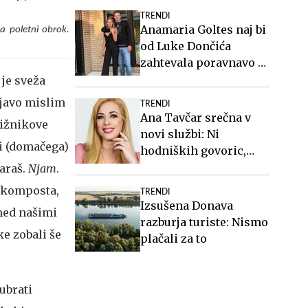
TRENDI
Anamaria Goltes naj bi
a poletni obrok.
od Luke Dončića
zahtevala poravnavo v
višini slabih 44
 je sveža
milijonov evrov
enjavo mislim
TRENDI
Ana Tavčar srečna v
dižnikove
novi službi: Ni
i (domačega)
hodniških govoric,
kavic, šušljanja, igric
taraš.
Njam
.
in politike
z komposta,
TRENDI
Izsušena Donava
med našimi
razburja turiste: Nismo
e zobali še
plačali za to
 ubrati