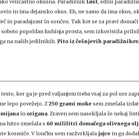
 tako veličastno okusna. Paradižnik
Lušt
, edini paradižni
ovin in ima dejansko okus. Eh, ne samo da ima okus, ok
eč in paradajzast in sončen. Tak kot se za pravi domač
 v soboto popoldan kuhinja prosta, sem izkoristila prilo
ga na naših jedilnikih.
Pito iz češnjevih paradižnikov
testo, ker ga je pred valjanjem treba vsaj za pol ure zapr
ine lepo povežejo. Z
250 grami moke
sem zmešala izda
imijana
in
origana
. Zraven sem nasekljala še nekaj list
na hitro zmešala s
60 mililitri domačega olivnega olj
te kosmiče. V lončku sem razžvrkljala
jajce
in ga doda