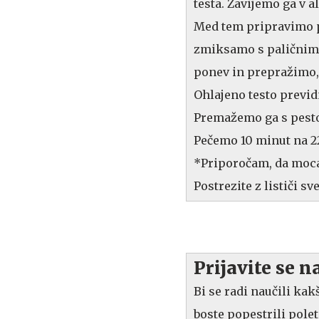
testa. Zavijemo ga v a
Med tem pripravimo pe
zmiksamo s paličnim 
ponev in prepražimo, 
Ohlajeno testo previd
Premažemo ga s pesto
Pečemo 10 minut na 22
*Priporočam, da moca
Postrezite z lističi sv
Prijavite se 
Bi se radi naučili ka
boste popestrili pole