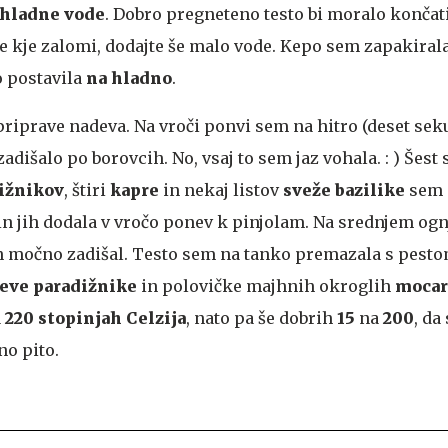
hladne vode
. Dobro pregneteno testo bi moralo končati
e kje zalomi, dodajte še malo vode. Kepo sem zapakirala
jo postavila
na hladno
.
priprave nadeva. Na vroči ponvi sem na hitro (deset sek
 zadišalo po borovcih. No, vsaj to sem jaz vohala. : ) Šest
ižnikov
, štiri
kapre
in nekaj listov
sveže bazilike
sem 
 jih dodala v vročo ponev k pinjolam. Na srednjem og
en močno zadišal. Testo sem na tanko premazala s pesto
eve paradižnike
in polovičke majhnih okroglih
mocar
a
220 stopinjah Celzija
, nato pa še dobrih
15
na
200
, da
no pito.