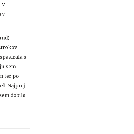
 v
 v
und)
 strokov
spasirala s
nju sem
m ter po
el
. Najprej
 sem dobila