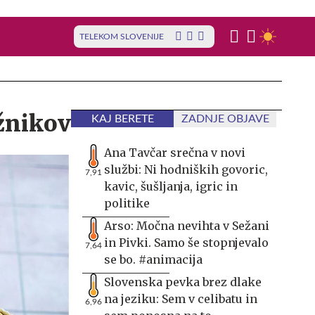
TELEKOM SLOVENIJE
ižnikov
KAJ BERETE
ZADNJE OBJAVE
Ana Tavčar srečna v novi
službi: Ni hodniških govoric,
7,91
kavic, šušljanja, igric in
politike
Arso: Močna nevihta v Sežani
in Pivki. Samo še stopnjevalo
7,64
se bo. #animacija
Slovenska pevka brez dlake
na jeziku: Sem v celibatu in
6,96