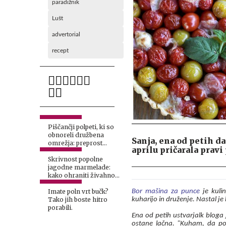
paradižnik
Lušt
advertorial
recept
Piščančji polpeti, ki so
obnoreli družbena
Sanja, ena od petih 
omrežja: preprost
aprilu pričarala pravi
recept za popolno
kosilo
Skrivnost popolne
jagodne marmelade:
kako ohraniti živahno
barvo in pravi okus?
Bor mašina za punce
je kulin
Imate poln vrt bučk?
kuharijo in druženje. Nastal je b
Tako jih boste hitro
porabili.
Ena od petih ustvarjalk bloga 
ostane lačna. "Kuham, da p