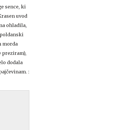
ge sence, ki
 Krasen uvod
ma ohladila,
opoldanski
em morda
e preziram),
elo dodala
ajčevinam. :