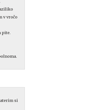
.
aziliko
m v vročo
 pite.
opolnoma.
katerim si