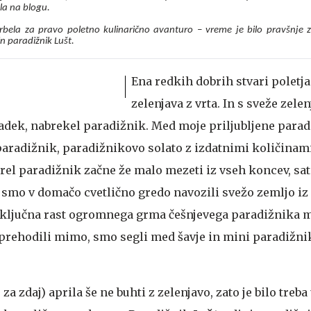
ala na blogu.
rbela za pravo poletno kulinarično avanturo – vreme je bilo pravšnje z
in paradižnik Lušt.
Ena redkih dobrih stvari poletja
zelenjava z vrta. In s sveže zel
sladek, nabrekel paradižnik. Med moje priljubljene para
paradižnik, paradižnikovo solato z izdatnimi količinam
zrel paradižnik začne že malo mezeti iz vseh koncev, sa
smo v domačo cvetlično gredo navozili svežo zemljo i
 naključna rast ogromnega grma češnjevega paradižnika 
prehodili mimo, smo segli med šavje in mini paradižnik
 za zdaj) aprila še ne buhti z zelenjavo, zato je bilo treba