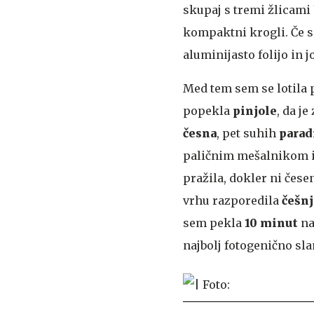
skupaj s tremi žlicami
kompaktni krogli. Če s
aluminijasto folijo in 
Med tem sem se lotila 
popekla
pinjole
, da je
česna
, pet suhih
parad
paličnim mešalnikom in
pražila, dokler ni čes
vrhu razporedila
češnj
sem pekla
10 minut
n
najbolj fotogenično sla