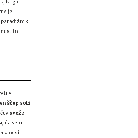
k, ki ga
us je
i paradižnik
žnost in
.
eti v
ten
ščep soli
ičev
sveže
a
, da sem
la zmesi