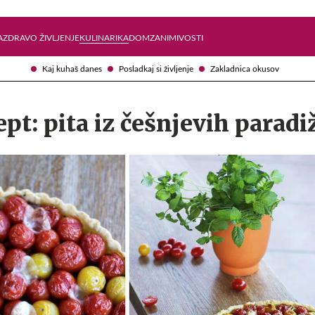
Želite prejemati e-novice?
Uživajmo pametno
A
ZDRAVO ŽIVLJENJE
KULINARIKA
DOM
ZANIMIVOSTI
Kaj kuhaš danes
Posladkaj si življenje
Zakladnica okusov
pt: pita iz češnjevih parad