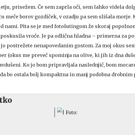
letju, prisežem. Če sem zaprla oči, sem lahko videla dol
cu meče borov gozdiček, v ozadju pa sem slišala morje.
red nami. Pita se je med fotošutingom že skoraj popolno
m poskusila vroče. Je pa odlična hladna – primerna za p
pa jo postrežete nenapovedanim gostom. Za moj okus s
er (okus me preveč spominja na olive, ki jih iz dna duš
navdušeni. Ko jo bom pripravljala naslednjič, bom mocar
da bo ostala bolj kompaktna in manj podobna drobnim p
tko