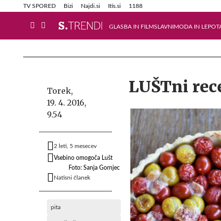
Info in obvestila
Tehnik
TV SPORED
Bizi
Najdi.si
Itis.si
1188
GLASBA IN FILM
SLAVNI
MODA IN LEPOT
LUŠTni rece
Torek,
19. 4. 2016,
9.54
2 leti, 5 mesecev
Vsebino omogoča Lušt
Foto: Sanja Gornjec
Natisni članek
pita