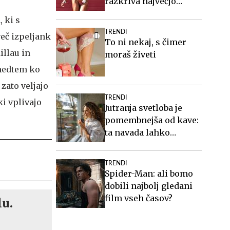
razkriva največjo
zablodo o hujšanju, ki ji
 ki s
mnogi verjamejo
TRENDI
več izpeljank
To ni nekaj, s čimer
illau in
moraš živeti
 medtem ko
zato veljajo
TRENDI
ki vplivajo
Jutranja svetloba je
pomembnejša od kave:
ta navada lahko
izboljša vaš spanec
TRENDI
Spider-Man: ali bomo
dobili najbolj gledani
film vseh časov?
lu.