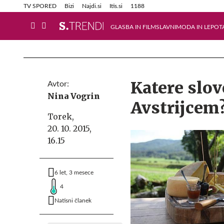
Info in obvestila
Tehnik
TV SPORED
Bizi
Najdi.si
Itis.si
1188
GLASBA IN FILM
SLAVNI
MODA IN LEPOT
Katere slov
Avtor:
Nina Vogrin
Avstrijcem
Torek,
20. 10. 2015,
16.15
6 let, 3 mesece
4
Natisni članek