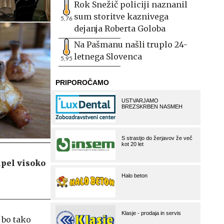
Rok Snežič policiji naznanil
sum storitve kaznivega
5,76
dejanja Roberta Goloba
Na Pašmanu našli truplo 24-
letnega Slovenca
5,95
ipel visoko
 bo tako