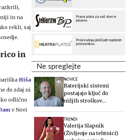
azkrili,
iji in na
ko rekli, saj
sosedje.
rico in
Ne spreglejte
obariška
Hiša
NOVICE
Baterijski sistemi
ne do zdaj ni
postajajo ključ do
ako odlično
nižjih stroškov
elektrike v podjetjih
Dam
v Novi
TRENDI
Valerija Slapnik
(Življenje na tehtnici)