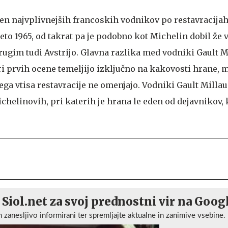
den najvplivnejših francoskih vodnikov po restavracijah,
leto 1965, od takrat pa je podobno kot Michelin dobil že 
rugim tudi Avstrijo. Glavna razlika med vodniki Gault M
pri prvih ocene temeljijo izključno na kakovosti hrane,
ega vtisa restavracije ne omenjajo. Vodniki Gault Millau 
ichelinovih, pri katerih je hrana le eden od dejavnikov, 
 Siol.net za svoj prednostni vir na Goog
n zanesljivo informirani ter spremljajte aktualne in zanimive vsebine.