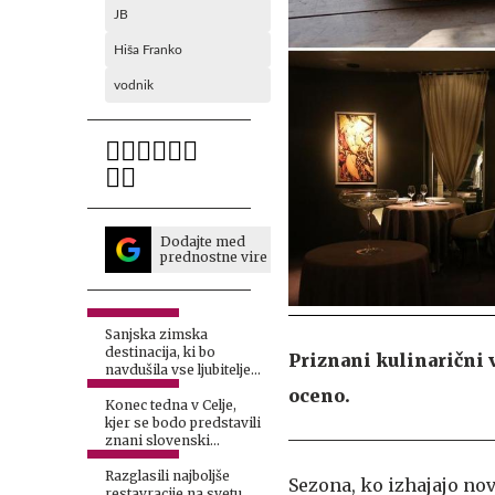
JB
Hiša Franko
vodnik
Dodajte med
prednostne vire
Sanjska zimska
destinacija, ki bo
Priznani kulinarični 
navdušila vse ljubitelje
luksuza
oceno.
Konec tedna v Celje,
kjer se bodo predstavili
znani slovenski
kulinarični mojstri
Razglasili najboljše
Sezona, ko izhajajo nov
restavracije na svetu,