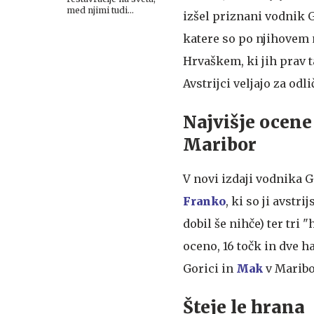
med njimi tudi
izšel priznani vodnik G
slovenska
katere so po njihovem 
Hrvaškem, ki jih prav ta
Avstrijci veljajo za odl
Najvišje ocene
Maribor
V novi izdaji vodnika G
Franko
, ki so ji avstr
dobil še nihče) ter tri
oceno, 16 točk in dve ha
Gorici in
Mak
v Maribo
Šteje le hrana