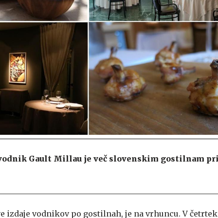
vodnik Gault Millau je več slovenskim gostilnam pr
e izdaje vodnikov po gostilnah, je na vrhuncu. V četrtek