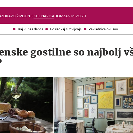
Želite prejemati e-novice?
Uživajmo pametno
A
ZDRAVO ŽIVLJENJE
KULINARIKA
DOM
ZANIMIVOSTI
Kaj kuhaš danes
Posladkaj si življenje
Zakladnica okusov
enske gostilne so najbolj v
?