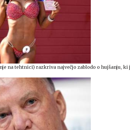
nje na tehtnici) razkriva največjo zablodo o hujšanju, ki