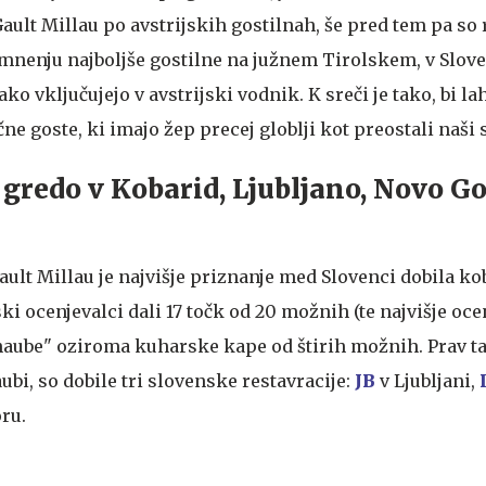
ault Millau po avstrijskih gostilnah, še pred tem pa so r
mnenju najboljše gostilne na južnem Tirolskem, v Sloven
ko vključujejo v avstrijski vodnik. K sreči je tako, bi lah
ične goste, ki imajo žep precej globlji kot preostali naši 
 gredo v Kobarid, Ljubljano, Novo Go
ault Millau je najvišje priznanje med Slovenci dobila k
ijski ocenjevalci dali 17 točk od 20 možnih (te najvišje oce
 "haube" oziroma kuharske kape od štirih možnih. Prav t
ubi, so dobile tri slovenske restavracije:
JB
v Ljubljani,
ru.