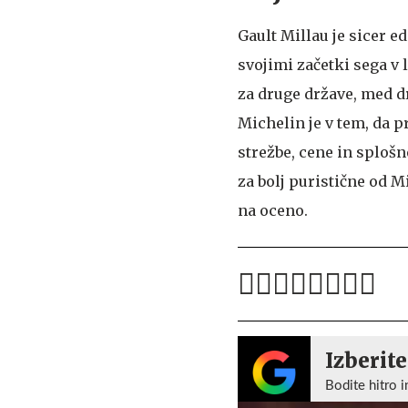
Gault Millau je sicer e
svojimi začetki sega v 
za druge države, med d
Michelin je v tem, da 
strežbe, cene in splošn
za bolj puristične od M
na oceno.
Izberite
Bodite hitro i