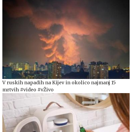
V ruskih napadih na Kijev in okolico najmanj 15
mrtvih #video #vŽivo