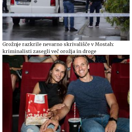
Grožnje razkrile nevarno skrivališče v Mostah:
kriminalisti zasegli več orožja in droge