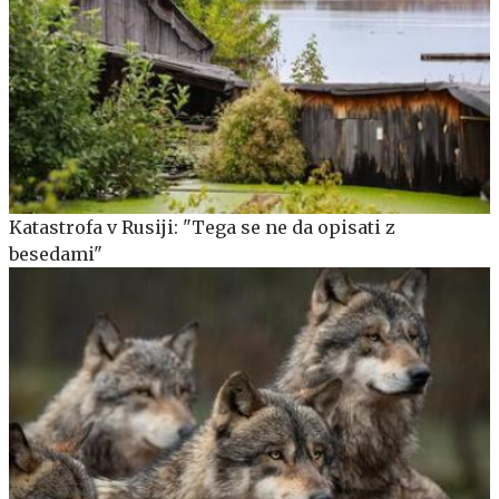
Katastrofa v Rusiji: "Tega se ne da opisati z
besedami"