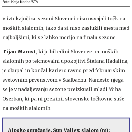
Foto: Katja Kodba/STA
V iztekajoči se sezoni Slovenci niso osvajali točk na
moških slalomih, tako da si niso zaslužili mesta med
najboljšimi, ki se lahko merijo na finalu sezone.
Tijan Marovt
, ki je bil edini Slovenec na moških
slalomih po tekmovalni upokojitvi Štefana Hadalina,
je obupal in končal kariero ravno pred februarskim
svetovnim prvenstvom v Saalbachu. Namesto njega
se je v nadaljevanju sezone preizkusil mladi Miha
Oserban, ki pa ni prekinil slovenske točkovne suše
na moških slalomih.
Alpsko smučanje, Sun Valley, slalom (m):