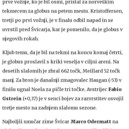
prve vožnje, ko je bil osmi, pristal za norveškim
tekmecem za globus na petem mestu. Kristoffersen,
tretji po prvi vožnji, je v finalu odbil napad in se
uvrstil pred Švicarja, kar je pomenilo, da je globus v
njegovih rokah.
Kljub temu, da je bil na tekmi na koncu komaj četrti,
je globus proslavil s kriki veselja v ciljni areni. Na
desetih slalomih je zbral 662 točk, Meillard 52 točk
manj. Za bron je današnji zmagovalec Haugan (-53) v
finišu ugnal Noela za pičle tri točke. Avstrijec
Fabio
Gstrein
(+0,37) je v senci bojev za razvrstitev osvojil
tretje mesto na zadnjem slalomu sezone.
Najboljši smučar zime Švicar
Marco Odermatt
na