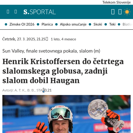
Telekom Slovenije
Zimske OI 2026
Planica
Alpsko smučanje
Skoki
Teki
Biatlo
Četrtek, 27. 3. 2025, 21.25
1 leto, 4 mesece
Sun Valley, finale svetovnega pokala, slalom (m)
Henrik Kristoffersen do četrtega
slalomskega globusa, zadnji
slalom dobil Haugan
Avtorji:
A. T. K.,
B. B.,
STA
0,21