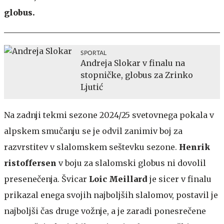
globus.
SPORTAL
Andreja Slokar v finalu na
stopničke, globus za Zrinko
Ljutić
Na zadnji tekmi sezone 2024/25 svetovnega pokala v
alpskem smučanju se je odvil zanimiv boj za
razvrstitev v slalomskem seštevku sezone.
Henrik
ristoffersen
v boju za slalomski globus ni dovolil
presenečenja. Švicar
Loic Meillard
je sicer v finalu
prikazal enega svojih najboljših slalomov, postavil je
najboljši čas druge vožnje, a je zaradi ponesrečene