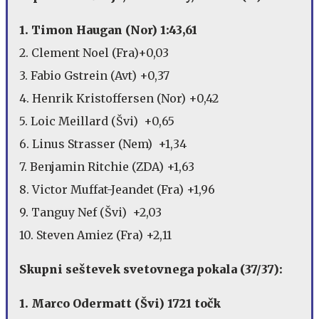
1. Timon Haugan (Nor) 1:43,61
2. Clement Noel (Fra)+0,03
3. Fabio Gstrein (Avt) +0,37
4. Henrik Kristoffersen (Nor) +0,42
5. Loic Meillard (Švi) +0,65
6. Linus Strasser (Nem) +1,34
7. Benjamin Ritchie (ZDA) +1,63
8. Victor Muffat-Jeandet (Fra) +1,96
9. Tanguy Nef (Švi) +2,03
10. Steven Amiez (Fra) +2,11
Skupni seštevek svetovnega pokala (37/37):
1. Marco Odermatt (Švi) 1721 točk