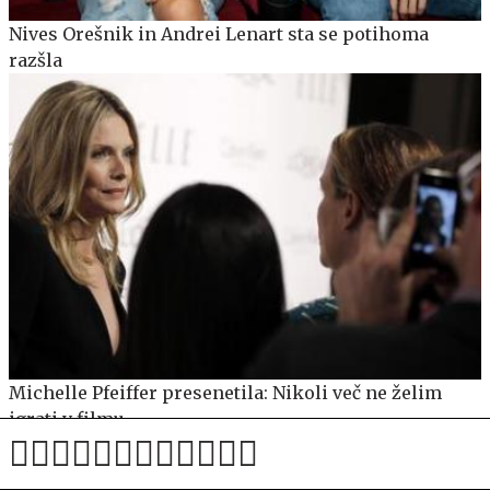
Nives Orešnik in Andrei Lenart sta se potihoma
razšla
Michelle Pfeiffer presenetila: Nikoli več ne želim
igrati v filmu