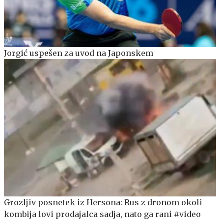
Jorgić uspešen za uvod na Japonskem
Grozljiv posnetek iz Hersona: Rus z dronom okoli
kombija lovi prodajalca sadja, nato ga rani #video