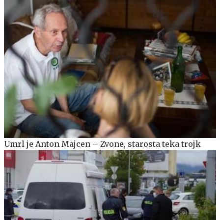
Umrl je Anton Majcen – Zvone, starosta teka trojk