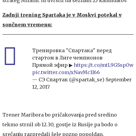
strateg Milanič ni uvrstil na seznam 25 kandidatov.
Zadnji trening Spartaka je v Moskvi potekal v
sončnem vremenu:
Тренировка "Спартака" перед
стартом в Лиге чемпионов
Прямой эфир ▶
https://t.co/mtL9GSsp0w
pic.twitter.com/xNavMc1I66
— СЭ Спартак (@spartak_se)
September
12, 2017
Trener Maribora bo pričakovanja pred sredino
tekmo strnil ob 12.30, gostje iz Rusije pa bodo o
srečanju razpredali šele pozno popoldan.