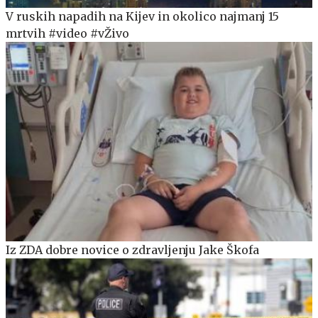
V ruskih napadih na Kijev in okolico najmanj 15
mrtvih #video #vŽivo
Iz ZDA dobre novice o zdravljenju Jake Škofa