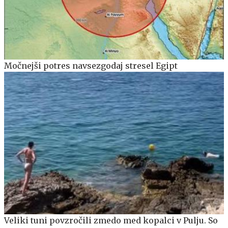
Močnejši potres navsezgodaj stresel Egipt
Veliki tuni povzročili zmedo med kopalci v Pulju. So