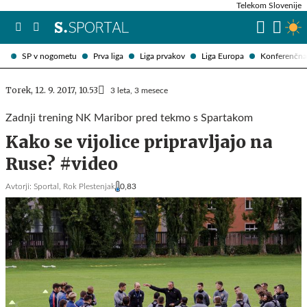
Telekom Slovenije
SP v nogometu
Prva liga
Liga prvakov
Liga Europa
Konferenčna 
Torek, 12. 9. 2017, 10.53
3 leta, 3 mesece
Zadnji trening NK Maribor pred tekmo s Spartakom
Kako se vijolice pripravljajo na
Ruse? #video
Avtorji:
Sportal,
Rok Plestenjak
0,83