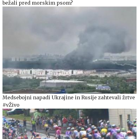
bežali pred morskim psom?
Medsebojni napadi Ukrajine in Rusije zahtevali žrtve
#vŽivo