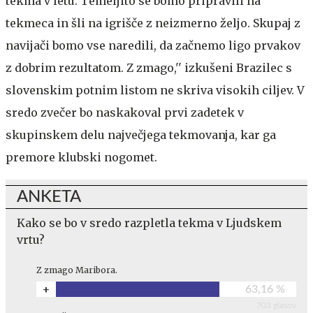
tekma v letu. Temeljito se bomo pripravili na
tekmeca in šli na igrišče z neizmerno željo. Skupaj z
navijači bomo vse naredili, da začnemo ligo prvakov
z dobrim rezultatom. Z zmago,'' izkušeni Brazilec s
slovenskim potnim listom ne skriva visokih ciljev. V
sredo zvečer bo naskakoval prvi zadetek v
skupinskem delu največjega tekmovanja, kar ga
premore klubski nogomet.
ANKETA
Kako se bo v sredo razpletla tekma v Ljudskem
vrtu?
Z zmago Maribora.
+
63,16 %
703 glasov