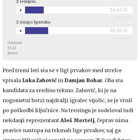
Z remijem.
+
16,44 %
183 glasov
Z zmago Spartaka.
+
20,40 %
227 glasov
Oddanih
1113
glasov
Pred tremi leti sta se v ligi prvakov med strelce
vpisala
Luka Zahović
in
Damjan Bohar
. Oba sta
kandidata za sredino tekmo. Zahović, ki je na
nogometni borzi najdražji igralec vijolic, se je vrnil
po poškodbi ključnice. Na treningu je sodeloval tudi
nekdanji reprezentant
Aleš Mertelj
, čeprav nima
pravice nastopa na tekmah lige prvakov, saj ga