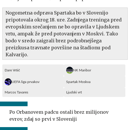
Nogometna odprava Spartaka bo v Slovenijo
pripotovala okrog 18. ure. Zadnjega treninga pred
evropskim srečanjem ne bo opravila v Ljudskem
vrtu, ampak že pred potovanjem v Moskvi. Tako
bodo v sredo zaigrali brez podrobnejšega
preizkusa travnate površine na štadionu pod
Kalvarijo.
Dare Vršič
NK Maribor
UEFA liga prvakov
Spartak Moskva
Marcos Tavares
Ljudski vrt
Po Orbanovem padcu ostali brez milijonov
evrov, zdaj so prvi v Sloveniji