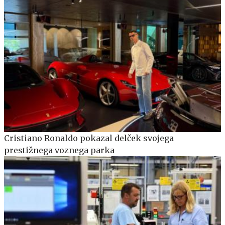
Cristiano Ronaldo pokazal delček svojega
prestižnega voznega parka