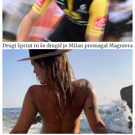
Drugi šprint in še drugič je Milan premagal Magniera