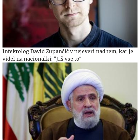
Infektolog David Zupančič v nejeveri nad tem, kar je
videl na nacionalki: "J...š vse to"