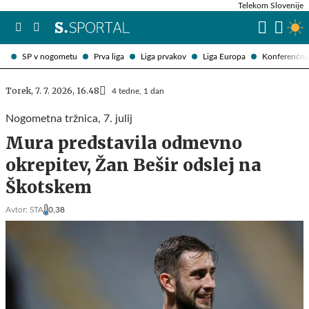
Telekom Slovenije
SP v nogometu
Prva liga
Liga prvakov
Liga Europa
Konferenčna 
Torek, 7. 7. 2026, 16.48
4 tedne, 1 dan
Nogometna tržnica, 7. julij
Mura predstavila odmevno
okrepitev, Žan Bešir odslej na
Škotskem
Avtor:
STA
0,38