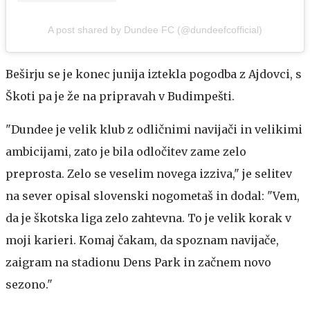
A post shared by Dundee FC (@dundeefcofficial)
Beširju se je konec junija iztekla pogodba z Ajdovci, s
Škoti pa je že na pripravah v Budimpešti.
"Dundee je velik klub z odličnimi navijači in velikimi
ambicijami, zato je bila odločitev zame zelo
preprosta. Zelo se veselim novega izziva," je selitev
na sever opisal slovenski nogometaš in dodal: "Vem,
da je škotska liga zelo zahtevna. To je velik korak v
moji karieri. Komaj čakam, da spoznam navijače,
zaigram na stadionu Dens Park in začnem novo
sezono."