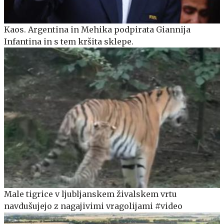
Kaos. Argentina in Mehika podpirata Giannija
Infantina in s tem kršita sklepe.
Male tigrice v ljubljanskem živalskem vrtu
navdušujejo z nagajivimi vragolijami #video