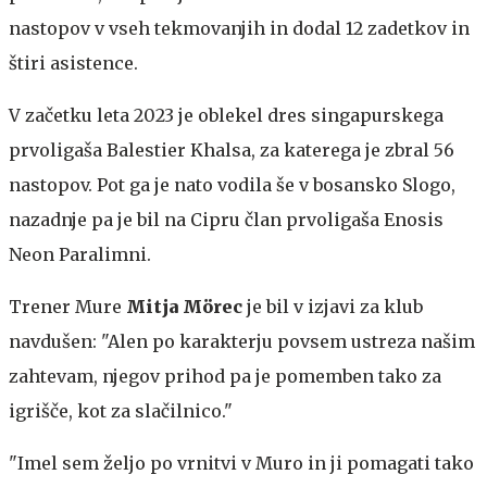
nastopov v vseh tekmovanjih in dodal 12 zadetkov in
štiri asistence.
V začetku leta 2023 je oblekel dres singapurskega
prvoligaša Balestier Khalsa, za katerega je zbral 56
nastopov. Pot ga je nato vodila še v bosansko Slogo,
nazadnje pa je bil na Cipru član prvoligaša Enosis
Neon Paralimni.
Trener Mure
Mitja Mörec
je bil v izjavi za klub
navdušen: "Alen po karakterju povsem ustreza našim
zahtevam, njegov prihod pa je pomemben tako za
igrišče, kot za slačilnico."
"Imel sem željo po vrnitvi v Muro in ji pomagati tako