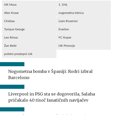
NK Mura
1. SNL
Alen Kozar
nogometna tržnica
Chelsea
Liam Rosenior
Tyrique George
Everton
Leo Rimac
FC Koper
Žan Bešir
NK Primorje
poletni prestopni rok
Nogometna bomba v Španiji: Rodri izbral
Barcelono
Liverpool in PSG sta se dogovorila, Salaha
pričakalo 40 tisoč fanatičnih navijačev