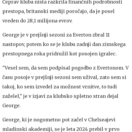
Čeprav kluba nista razkrila finančnih podrobnosti
prestopa, britanski mediji poročajo, da je posel
vreden do 28,1 milijona evrov.
George je v prejšnji sezoni za Everton zbral 11
nastopov, potem ko se je klubu zadnji dan zimskega
prestopnega roka pridružil kot posojen igralec.
"Vesel sem, da sem podpisal pogodbo z Evertonom. V
času posoje v prejšnji sezoni sem užival, zato sem si
takoj, ko sem izvedel za možnost vrnitve, to tudi
zaželel," je v izjavi za klubsko spletno stran dejal
George.
George, ki je nogometno pot začel v Chelseajevi
mladinski akademiji, se je leta 2024 prebil v prvo