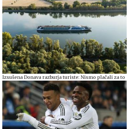
Izsušena Donava razburja turiste: Nismo plačali za to