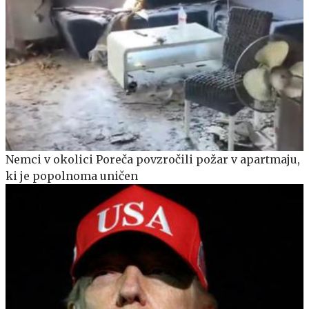
Nemci v okolici Poreča povzročili požar v apartmaju,
ki je popolnoma uničen