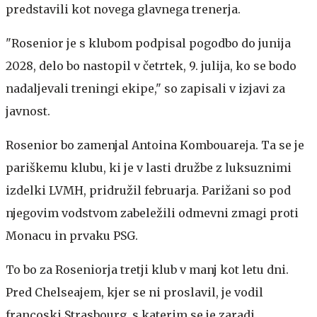
predstavili kot novega glavnega trenerja.
"Rosenior je s klubom podpisal pogodbo do junija
2028, delo bo nastopil v četrtek, 9. julija, ko se bodo
nadaljevali treningi ekipe," so zapisali v izjavi za
javnost.
Rosenior bo zamenjal Antoina Kombouareja. Ta se je
pariškemu klubu, ki je v lasti družbe z luksuznimi
izdelki LVMH, pridružil februarja. Parižani so pod
njegovim vodstvom zabeležili odmevni zmagi proti
Monacu in prvaku PSG.
To bo za Roseniorja tretji klub v manj kot letu dni.
Pred Chelseajem, kjer se ni proslavil, je vodil
francoski Strasbourg, s katerim se je zaradi