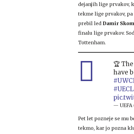
dejanjih lige prvakov,
tekme lige prvakov, pa 
prebil led
Damir Skom
finalu lige prvakov. So
Tottenham.
🏆 The 
have 
#UWCL
#UECLf
pic.tw
— UEFA
Pet let pozneje se mu 
tekmo, kar jo pozna kl