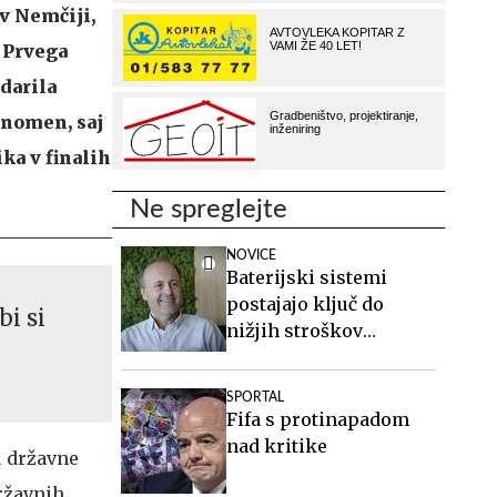
v Nemčiji,
. Prvega
darila
enomen, saj
ka v finalih
Ne spreglejte
NOVICE
Baterijski sistemi
postajajo ključ do
bi si
nižjih stroškov
elektrike v podjetjih
SPORTAL
Fifa s protinapadom
nad kritike
u državne
državnih