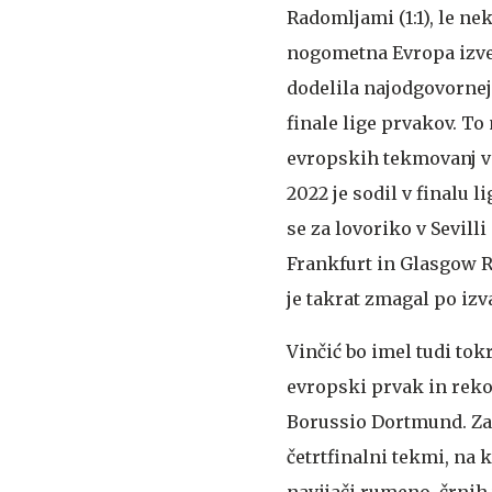
Radomljami (1:1), le ne
nogometna Evropa izved
dodelila najodgovornejš
finale lige prvakov. To 
evropskih tekmovanj v 
2022 je sodil v finalu l
se za lovoriko v Sevill
Frankfurt in Glasgow 
je takrat zmagal po izv
Vinčić bo imel tudi to
evropski prvak in reko
Borussio Dortmund. Zan
četrtfinalni tekmi, na 
navijači rumeno-črnih v