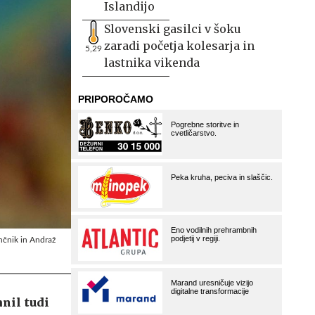
Islandijo
Slovenski gasilci v šoku
zaradi početja kolesarja in
5,29
lastnika vikenda
nčnik in Andraž
nil tudi