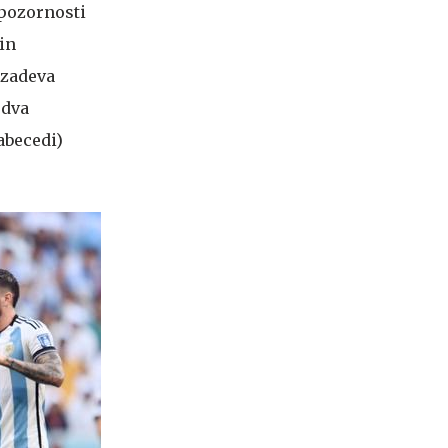
 pozornosti
in
 zadeva
 dva
 abecedi)