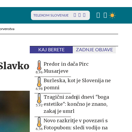
TELEKOM SLOVENIJE
prvenstva
KAJ BERETE
ZADNJE OBJAVE
 Slavko
Predor in dača Pirc
Musarjeve
8,96
Burleska, kot je Slovenija ne
pomni
6,98
Tragični zadnji dnevi "boga
estetike": končno je znano,
5,92
zakaj je umrl
Novo razkritje v povezavi s
Fotopubom: sledi vodijo na
6,56