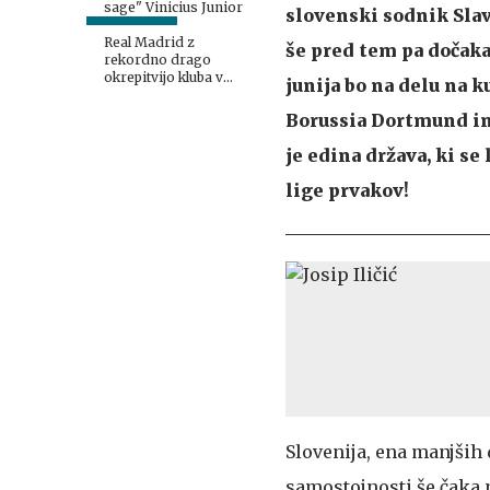
sage" Vinicius Junior
slovenski sodnik Slav
Real Madrid z
še pred tem pa dočaka
rekordno drago
okrepitvijo kluba v
junija bo na delu na 
zgodovini!
Borussia Dortmund in 
je edina država, ki se
lige prvakov!
Slovenija, ena manjših 
samostojnosti še čaka 