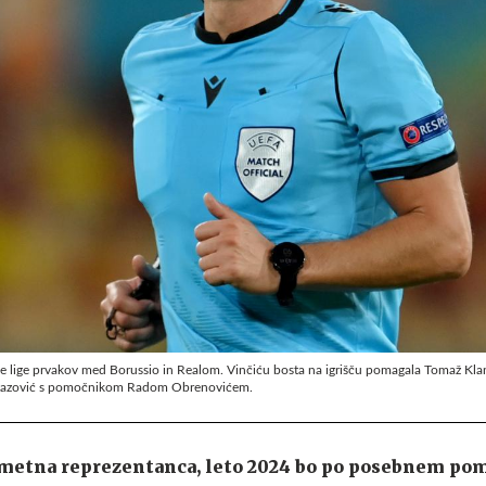
nale lige prvakov med Borussio in Realom. Vinčiću bosta na igrišču pomagala Tomaž Kla
ajtazović s pomočnikom Radom Obrenovićem.
metna reprezentanca, leto 2024 bo po posebnem pom