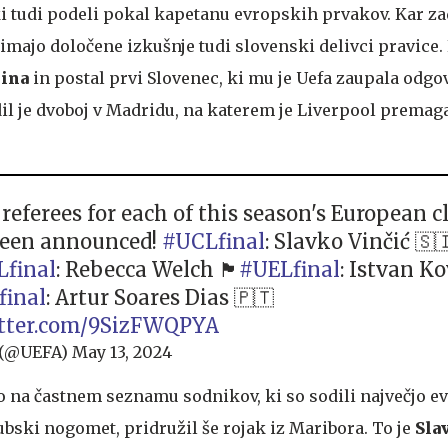
 ki tudi podeli pokal kapetanu evropskih prvakov. Kar za
imajo določene izkušnje tudi slovenski delivci pravice. 
ina
in postal prvi Slovenec, ki mu je Uefa zaupala odgo
dil je dvoboj v Madridu, na katerem je Liverpool premag
referees for each of this season's European c
been announced!
#UCLfinal
: Slavko Vinčić 🇸
final
: Rebecca Welch 🏴󠁧󠁢󠁥󠁮󠁧󠁿
#UELfinal
: Istvan Ko
inal
: Artur Soares Dias 🇵🇹
itter.com/9SizFWQPYA
 (@UEFA)
May 13, 2024
bo na častnem seznamu sodnikov, ki so sodili največjo 
ubski nogomet, pridružil še rojak iz Maribora. To je
Sla