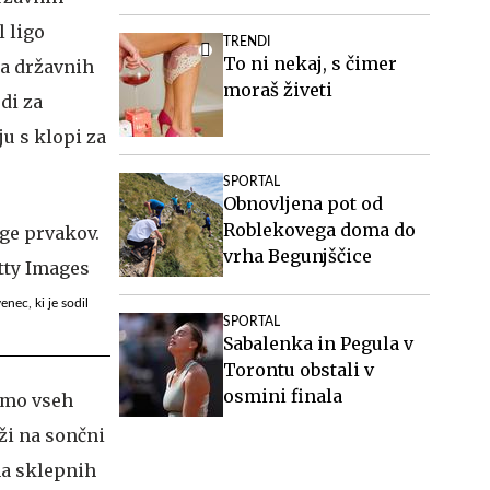
l ligo
TRENDI
To ni nekaj, s čimer
la državnih
moraš živeti
udi za
ju s klopi za
SPORTAL
Obnovljena pot od
Roblekovega doma do
vrha Begunjščice
enec, ki je sodil
SPORTAL
Sabalenka in Pegula v
Torontu obstali v
osmini finala
ekmo vseh
ži na sončni
na sklepnih