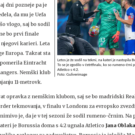
kaj dni pozneje pa je
ela, da mu je Uefa
o vlogo, saj bo sodil
ne bo prvi finale
njegovi karieri. Leta
ige Europa. Takrat sta
Letos je že sodil na tekmi, na kateri je nastopila
i pomerila Eintracht
To se je zgodilo v četrtfinalu, ko so rumeno-črni
Atletico s 4:2.
Rangers. Nemški klub
Foto: Guliverimage
ajanju 11-metrovk.
krat opravka z nemškim klubom, saj se bo madridski Real
rder tekmovanja, v finalu v Londonu za evropsko zvezdi
imivo je, da je v tej sezoni že sodil rumeno-črnim. Na 
kateri je Borussia doma s 4:2 ugnala Atletico
Jana Oblaka
eliko razlogov za zadovoljstvo. Borussia je izločila Ma