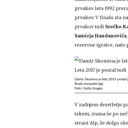
prvakov leta 1992 preras
prvakov. V finalu sta n
prvakov tudi
Srečko K
Samirja Handanovića
rezervne igralce, nato
Damir Skomina je leta 2019 postal prv
finale evropske lige.
Foto: Getty Images
V zadnjem desetletju p
tekem, znana še po neč
strani Alp, že dolgo s