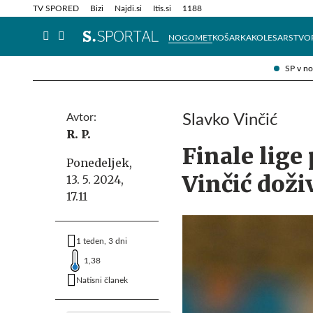
Info in obvestila
Tehnik
TV SPORED
Bizi
Najdi.si
Itis.si
1188
NOGOMET
KOŠARKA
KOLESARSTVO
SP v n
Avtor:
Slavko Vinčić
R. P.
Finale lige
Ponedeljek,
Vinčić doživ
13. 5. 2024,
17.11
1 teden, 3 dni
1,38
Natisni članek