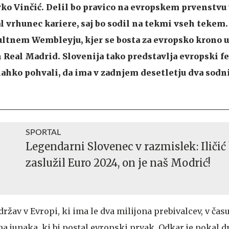
ko Vinčić. Delil bo pravico na evropskem prvenstvu 
l vrhunec kariere, saj bo sodil na tekmi vseh tekem
kultnem Wembleyju, kjer se bosta za evropsko krono u
Real Madrid. Slovenija tako predstavlja evropski f
 lahko pohvali, da ima v zadnjem desetletju dva sodni
SPORTAL
Legendarni Slovenec v razmislek: Iličić 
zaslužil Euro 2024, on je naš Modrić!
držav v Evropi, ki ima le dva milijona prebivalcev, v čas
na junaka, ki bi postal evropski prvak. Odkar je pokal 