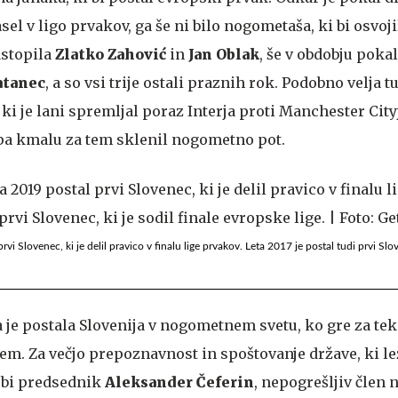
el v ligo prvakov, ga še ni bilo nogometaša, ki bi osvoji
astopila
Zlatko Zahović
in
Jan Oblak
, še v obdobju poka
atanec
, a so vsi trije ostali praznih rok. Podobno velja t
, ki je lani spremljal poraz Interja proti Manchester City
 pa kmalu za tem sklenil nogometno pot.
i Slovenec, ki je delil pravico v finalu lige prvakov. Leta 2017 je postal tudi prvi Slov
a je postala Slovenija v nogometnem svetu, ko gre za t
em. Za večjo prepoznavnost in spoštovanje države, ki le
krbi predsednik
Aleksander Čeferin
, nepogrešljiv člen 