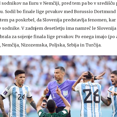
d sodnikov na Euru v Nemčiji, pred tem pa bo v središču
yju. Sodil bo finale lige prvakov med Borussio Dortmund 
em pa poskrbel, da Slovenija predstavlja fenomen, kar
sodnike. V zadnjem desetletju ima namreč le Slovenija
zbrala za sojenje finala lige prvakov. Po enega imajo (po
ja, Nemčija, Nizozemska, Poljska, Srbija in Turčija.