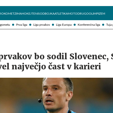
Želite prejemati e-novice?
Uživajmo pametno
ROKOMET
ZIMA
HOKEJ
TENIS
ODBOJKA
ATLETIKA
MOTO
DRUGO
OLIMPIZEM
ogometu
Prva liga
Liga prvakov
Liga Europa
Konferenčna liga
Tuja 
 prvakov bo sodil Slovenec,
el največjo čast v karieri