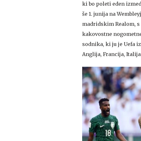
ki bo poleti eden izme
še 1. junija na Wemble
madridskim Realom, s t
kakovostne nogometne 
sodnika, ki ju je Uefa i
Anglija, Francija, Itali