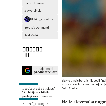
Damir Skomina
Slavko Vinčić
UEFA liga prvakov
Borussia Dortmund
Real Madrid
Dodajte med
prednostne vire
Slavko Vinčić bo 1. junija sodil fi
Kovačič, v sobi za VAR bo Nejc K
Foto: Reuters
Preobrat pri Viniciusu?
Vse bližje naj bi bilo
podaljšanje z Realom.
Ne le slovenska nogo
Konec "prestopne