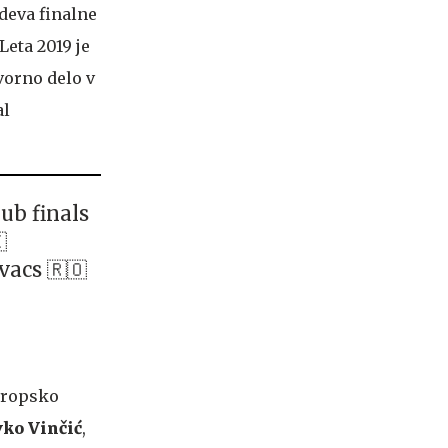
deva finalne
Leta 2019 je
vorno delo v
al
lub finals

vacs 🇷🇴
evropsko
vko Vinčić
,