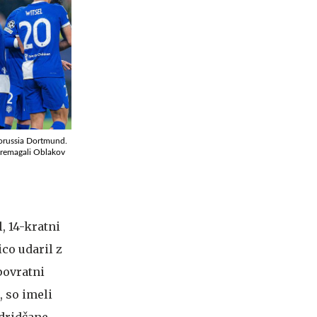
 Borussia Dortmund.
 premagali Oblakov
, 14-kratni
co udaril z
povratni
, so imeli
dridčane,