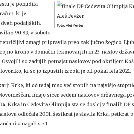
stu je ponudila
ačun, ki je
 dveh podaljških.
Foto: Aleš Fevžer
vila z 90:89, v soboto
 prepričljivi zmagi pripravila prvo zaključno žogico. Lju
trojno krono v domačih tekmovanjih in 23. naslov drža
. Osvojili so zadnjih petnajst naslovov pod okriljem Ko
ovoriko, ki so jo izpustili iz rok, je bil pokal leta 2021.
arji Krke, ki od tedaj niso več stopili na najvišjo stopni
ovomeščani imajo sicer sedem naslovov državnega pr
14. Krka in Cedevita Olimpija sta se doslej v finalih DP 
naslovu odločala 2001, šestkrat je slavila Krka, petkrat 
ančani zmagali s 3:1.