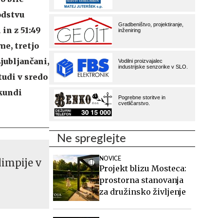
odstvu
in z 51:49
me, tretjo
jubljančani,
 tudi v sredo
kundi
Ne spreglejte
NOVICE
limpije v
Projekt blizu Mosteca:
prostorna stanovanja
za družinsko življenje