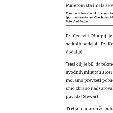
Zvezdan Mitrović je bil ob koncu tr
športnim direktorjem Chechujem Mul
Foto: Aleš Fevžer
Pri Cedeviti Olimpiji j
sedmih podajah. Pri Krk
dodal 18.
"Naš cilj je bil, da te
uvodnih minutah sicer 
moramo prevzeti pobudo 
smo zbrano nadzorovali
povedal Stewart.
Tretja in morda že odl