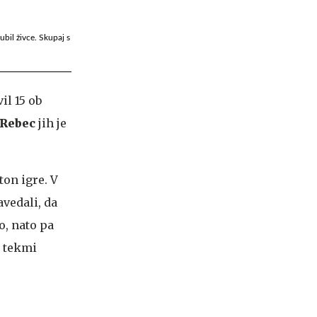
ubil živce. Skupaj s
vil 15 ob
 Rebec
jih je
ton igre. V
vedali, da
o, nato pa
o tekmi