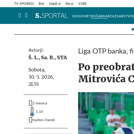
Info in obvestila
Tehnik
TV SPORED
Bizi
Najdi.si
Itis.si
1188
NOGOMET
KOŠARKA
KOLESARSTVO
Avtorji:
Liga OTP banka, f
Š. L.,
Sa. B.,
STA
Po preobrat
Sobota,
Mitrovića 
30. 5. 2026,
21.55
2 meseca
1,10
Natisni članek