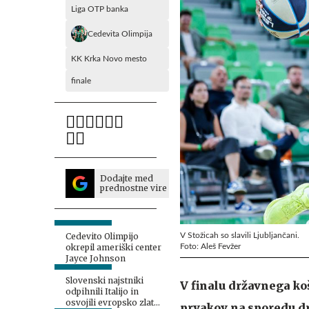
Liga OTP banka
Cedevita Olimpija
KK Krka Novo mesto
finale
Dodajte med
prednostne vire
V Stožicah so slavili Ljubljančani.
Cedevito Olimpijo
Foto: Aleš Fevžer
okrepil ameriški center
Jayce Johnson
Slovenski najstniki
V finalu državnega ko
odpihnili Italijo in
osvojili evropsko zlato,
prvakov na sporedu dr