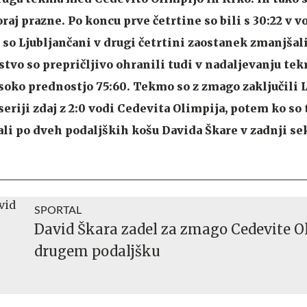
raj prazne. Po koncu prve četrtine so bili s 30:22 v v
so Ljubljančani v drugi četrtini zaostanek zmanjšali 
stvo so prepričljivo ohranili tudi v nadaljevanju tek
isoko prednostjo 75:60. Tekmo so z zmago zaključili L
V seriji zdaj z 2:0 vodi Cedevita Olimpija, potem ko so
i po dveh podaljških košu Davida Škare v zadnji se
SPORTAL
David Škara zadel za zmago Cedevite O
drugem podaljšku