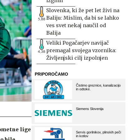
izginil
Slovenka, ki že pet let živi na
Baliju: Mislim, da bi se lahko
5,88
ves svet nekaj naučil od
Balija
Veliki Pogačarjev navijač
premagal svojega vzornika:
4,38
Življenjski cilj izpolnjen
gometne lige
o bile