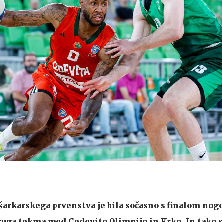
šarkarskega prvenstva je bila sočasno s finalom no
uga tekma med Cedevito Olimpijo in Krko. In tako s