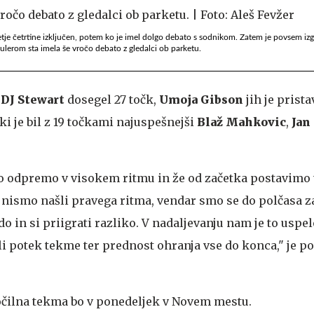
etje četrtine izključen, potem ko je imel dolgo debato s sodnikom. Zatem je povsem izg
erom sta imela še vročo debato z gledalci ob parketu.
e
DJ Stewart
dosegel 27 točk,
Umoja Gibson
jih je prista
i je bil z 19 točkami najuspešnejši
Blaž Mahkovic
,
Jan
kmo odpremo v visokem ritmu in že od začetka postavimo 
nismo našli pravega ritma, vendar smo se do polčasa za
in si priigrati razliko. V nadaljevanju nam je to uspel
 potek tekme ter prednost ohranja vse do konca," je p
očilna tekma bo v ponedeljek v Novem mestu.