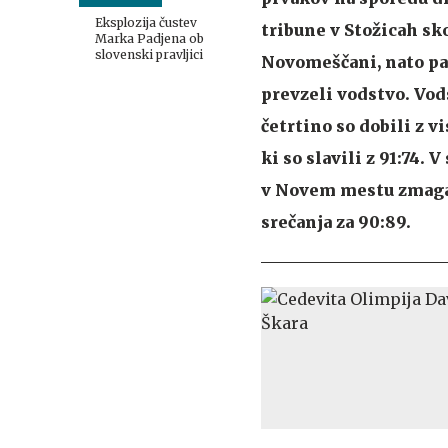
Joksimović MVP
Eksplozija čustev
tribune v Stožicah sko
Marka Padjena ob
slovenski pravljici
Novomeščani, nato pa 
prevzeli vodstvo. Vod
četrtino so dobili z v
ki so slavili z 91:74. 
v Novem mestu zmagal
srečanja za 90:89.