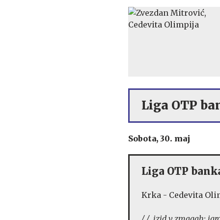
Liga OTP ban
Sobota, 30. maj
Liga OTP banka
Krka - Cedevita Oli
/ / izid v zmagah; igr