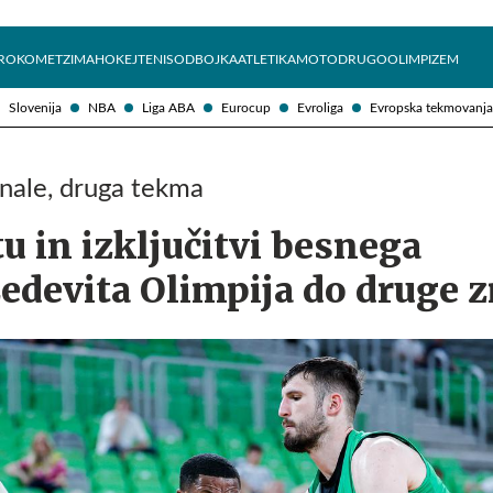
Želite prejemati e-novice?
Uživajmo pametno
ROKOMET
ZIMA
HOKEJ
TENIS
ODBOJKA
ATLETIKA
MOTO
DRUGO
OLIMPIZEM
Slovenija
NBA
Liga ABA
Eurocup
Evroliga
Evropska tekmovanja
inale, druga tekma
u in izključitvi besnega
Cedevita Olimpija do druge 