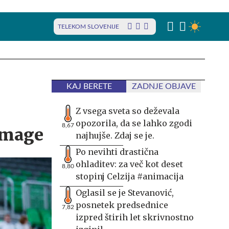
TELEKOM SLOVENIJE
KAJ BERETE
ZADNJE OBJAVE
Z vsega sveta so deževala
opozorila, da se lahko zgodi
8,67
zmage
najhujše. Zdaj se je.
Po nevihti drastična
ohladitev: za več kot deset
8,80
stopinj Celzija #animacija
Oglasil se je Stevanović,
posnetek predsednice
7,82
izpred štirih let skrivnostno