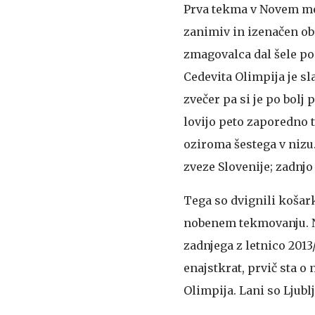
Prva tekma v Novem me
zanimiv in izenačen obr
zmagovalca dal šele po
Cedevita Olimpija je sla
zvečer pa si je po bolj
lovijo peto zaporedno 
oziroma šestega v nizu
zveze Slovenije; zadnjo l
Tega so dvignili košark
nobenem tekmovanju. N
zadnjega z letnico 2013/
enajstkrat, prvič sta o 
Olimpija. Lani so Ljublj