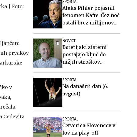
SPORTAL
Aleks Pihler pojasnil
fenomen Nafte. Čez noč
ostali brez milijonov
evrov, a so najboljši v
Sloveniji.
NOVICE
bljančani
Baterijski sistemi
vnih prvakov
postajajo ključ do
nižjih stroškov
šarkarske
elektrike v podjetjih
SPORTAL
Na današnji dan (6.
čko v
avgust)
vaka,
srečala
pa Cedevita
SPORTAL
Četverica Slovencev v
lov na play-off