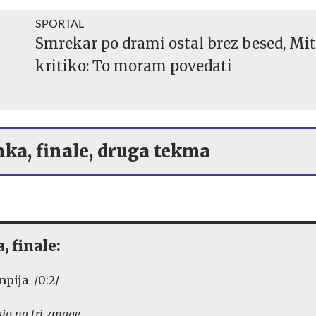
SPORTAL
Smrekar po drami ostal brez besed, Mit
kritiko: To moram povedati
ka, finale, druga tekma
, finale:
mpija /0:2/
ajo na tri zmage