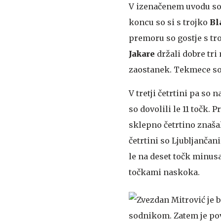
V izenačenem uvodu so N
koncu so si s trojko
Bl
premoru so gostje s tro
Jakare
držali dobre tri 
zaostanek. Tekmece so u
V tretji četrtini pa so 
so dovolili le 11 točk. 
sklepno četrtino znašala
četrtini so Ljubljančan
le na deset točk minusa
točkami naskoka.