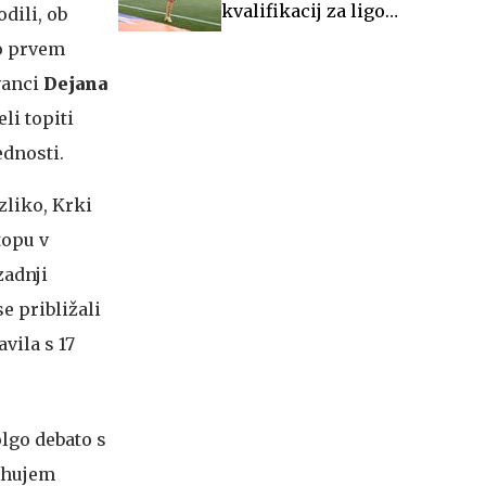
kvalifikacij za ligo
dili, ob
Europa
Po prvem
ovanci
Dejana
li topiti
ednosti.
zliko, Krki
topu v
 zadnji
e približali
vila s 17