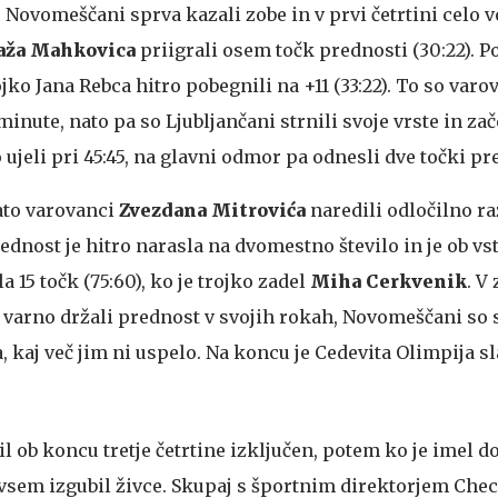
ovomeščani sprva kazali zobe in v prvi četrtini celo vo
aža Mahkovica
priigrali osem točk prednosti (30:22). 
jko Jana Rebca hitro pobegnili na +11 (33:22). To so var
minute, nato pa so Ljubljančani strnili svoje vrste in zače
jeli pri 45:45, na glavni odmor pa odnesli dve točki pr
nato varovanci
Zvezdana Mitrovića
naredili odločilno ra
Prednost je hitro narasla na dvomestno število in je ob vs
 15 točk (75:60), ko je trojko zadel
Miha Cerkvenik
. V
i varno držali prednost v svojih rokah, Novomeščani so s
, kaj več jim ni uspelo. Na koncu je Cedevita Olimpija sla