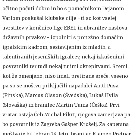
očitno počuti dobro in bo s pomočnikom Dejanom
Varlom poskušal klubske cilje - ti so kot vselej
uvrstitev v končnico lige EBEL in ubranitev naslova
državnih prvakov - izpolniti s pretežno domačim
igralskim kadrom, sestavljenim iz mladih, a
talentiranih jeseniških igralcev, nekaj izkušenimi
povratniki ter tudi nekaj tujimi okrepitvami. S temi,
kot že omenjeno, niso imeli pretirane sreče, vseeno
pa so se moštvu priključili napadalci Antti Pusa
(Finska), Marcus Olsson (Švedska), Lukaš Hvila
(Slovaška) in branilec Martin Tuma (Češka). Prvi
vratar ostaja Čeh Michal Fikrt, njegova zamenjava pa
bo povratnik iz Zagreba Gašper Krošelj. Za kapetana
moštva je bil izbran 24-letni branilec Klemen Pretnar.