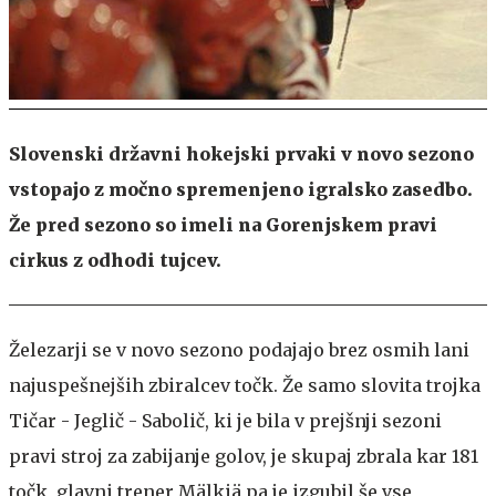
Slovenski državni hokejski prvaki v novo sezono
vstopajo z močno spremenjeno igralsko zasedbo.
Že pred sezono so imeli na Gorenjskem pravi
cirkus z odhodi tujcev.
Železarji se v novo sezono podajajo brez osmih lani
najuspešnejših zbiralcev točk. Že samo slovita trojka
Tičar - Jeglič - Sabolič, ki je bila v prejšnji sezoni
pravi stroj za zabijanje golov, je skupaj zbrala kar 181
točk, glavni trener Mälkiä pa je izgubil še vse