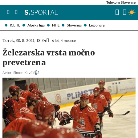
Telekom Slovenije
ICEHL
Alpska liga
NHL
Slovenija
Legionarji
Torek, 30. 8. 2011, 18.34
6 let, 4 mesece
Železarska vrsta močno
prevetrena
Avtor:
Simon Kavčič
2