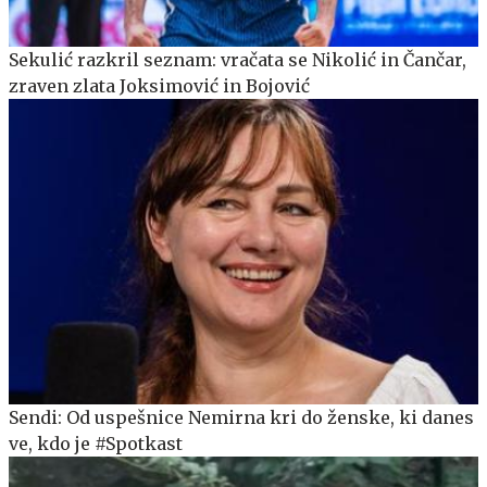
Sekulić razkril seznam: vračata se Nikolić in Čančar,
zraven zlata Joksimović in Bojović
Sendi: Od uspešnice Nemirna kri do ženske, ki danes
ve, kdo je #Spotkast