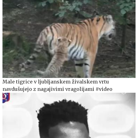
Male tigrice v ljubljanskem živalskem vrtu
navdušujejo z nagajivimi vragolijami #video