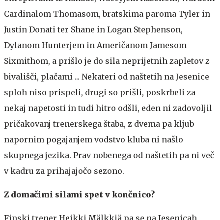
Cardinalom Thomasom, bratskima paroma Tyler in
Justin Donati ter Shane in Logan Stephenson,
Dylanom Hunterjem in Američanom Jamesom
Sixmithom, a prišlo je do sila neprijetnih zapletov z
bivališči, plačami ... Nekateri od naštetih na Jesenice
sploh niso prispeli, drugi so prišli, poskrbeli za
nekaj napetosti in tudi hitro odšli, eden ni zadovoljil
pričakovanj trenerskega štaba, z dvema pa kljub
napornim pogajanjem vodstvo kluba ni našlo
skupnega jezika. Prav nobenega od naštetih pa ni več
v kadru za prihajajočo sezono.
Z domačimi silami spet v končnico?
Finski trener Heikki Mälkkiä pa se na Jesenicah