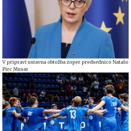
V pripravi ustavna obtožba zoper predsednico Natašo
Pirc Musar