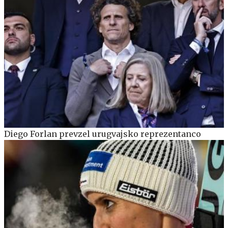
Diego Forlan prevzel urugvajsko reprezentanco