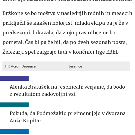
Bržkone se bo moštvu v naslednjih tednih in mesecih
priključil še kakšen hokejist, mlada ekipa pa je že v
predsezoni dokazala, da z njo prav nihče ne bo
pometal. Čas bi pa že bil, da po dveh sezonah posta,
Železarji spet zaigrajo tudi v končnici lige EBEL.
HK Acroni Jesenice
Jesenice
Alenka Bratušek na Jesenicah: verjame, da bodo
z rezultatom zadovoljni vsi
Pobuda, da Podmežaklo preimenujejo v dvorana
Anže Kopitar