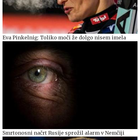
Eva Pinkelnig: Toliko moči že dolgo nisem imela
Smrtonosni načrt Rusije sprožil alarm v Nemčiji