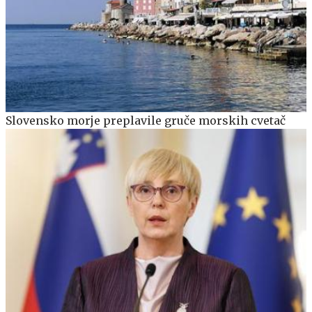
Slovensko morje preplavile gruče morskih cvetač