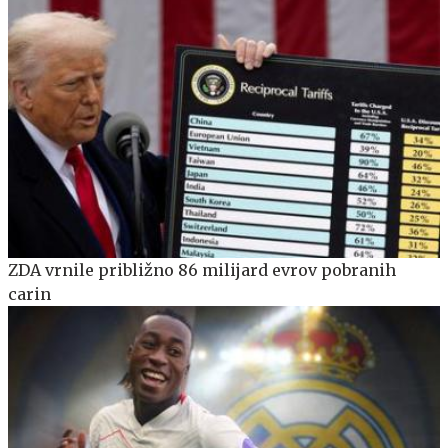
ZDA vrnile približno 86 milijard evrov pobranih
carin