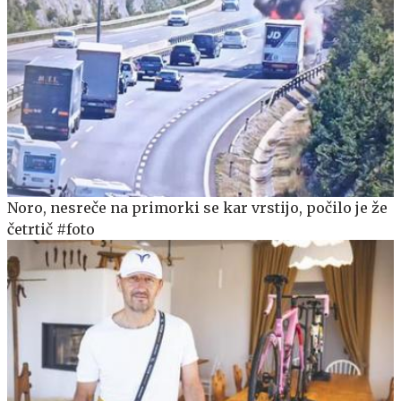
Noro, nesreče na primorki se kar vrstijo, počilo je že
četrtič #foto