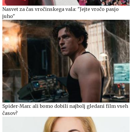
Nasvet za čas vročinskega vala: "Jejte vročo pasjo
juho"
Spider-Man: ali bomo dobili najbolj gledani film vseh
časov?