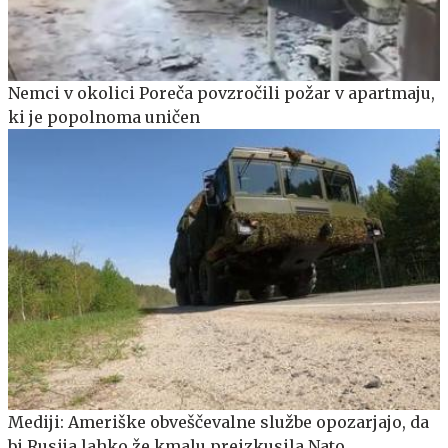
Nemci v okolici Poreča povzročili požar v apartmaju,
ki je popolnoma uničen
Mediji: Ameriške obveščevalne službe opozarjajo, da
bi Rusija lahko že kmalu preizkusila Nato