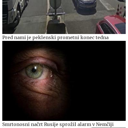
Pred nami je peklenski prometni konec tedna
Smrtonosni načrt Rusije sprožil alarm v Nemčiji