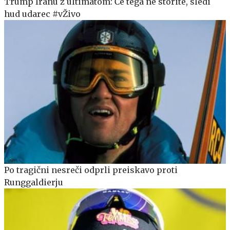
Trump Iranu z ultimatom: Če tega ne storite, sledi
hud udarec #vŽivo
Po tragični nesreči odprli preiskavo proti
Runggaldierju