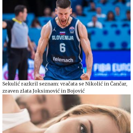
Sekulić razkril seznam: vračata se Nikolić in Čančar,
zraven zlata Joksimović in Bojović