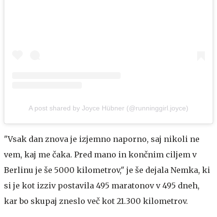
A post shared by Joyce Hübner (@runninggirl.joyce)
"Vsak dan znova je izjemno naporno, saj nikoli ne
vem, kaj me čaka. Pred mano in končnim ciljem v
Berlinu je še 5000 kilometrov," je še dejala Nemka, ki
si je kot izziv postavila 495 maratonov v 495 dneh,
kar bo skupaj zneslo več kot 21.300 kilometrov.