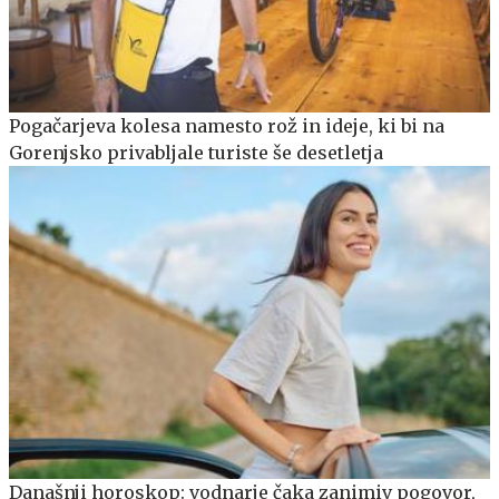
Pogačarjeva kolesa namesto rož in ideje, ki bi na
Gorenjsko privabljale turiste še desetletja
Današnji horoskop: vodnarje čaka zanimiv pogovor,