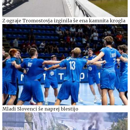
Z ograje Tromostovja izginila še ena kamnita krogla
Mladi Slovenci še naprej blestijo