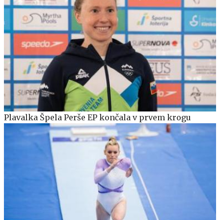
Plavalka Špela Perše EP končala v prvem krogu