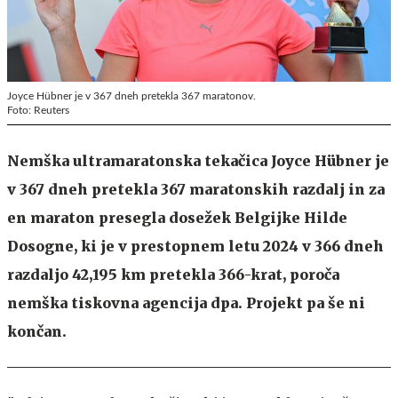
Joyce Hübner je v 367 dneh pretekla 367 maratonov.
Foto: Reuters
Nemška ultramaratonska tekačica Joyce Hübner je
v 367 dneh pretekla 367 maratonskih razdalj in za
en maraton presegla dosežek Belgijke Hilde
Dosogne, ki je v prestopnem letu 2024 v 366 dneh
razdaljo 42,195 km pretekla 366-krat, poroča
nemška tiskovna agencija dpa. Projekt pa še ni
končan.