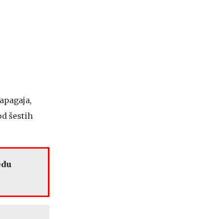
papagaja,
od šestih
edu