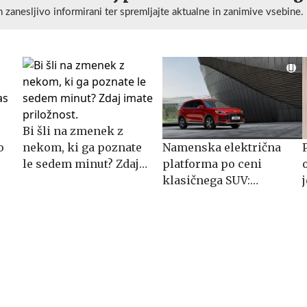
n zanesljivo informirani ter spremljajte aktualne in zanimive vsebine.
Bi šli na zmenek z
o
nekom, ki ga poznate
Namenska električna
le sedem minut? Zdaj
platforma po ceni
imate priložnost.
klasičnega SUV:
spoznajte MG S5 EV