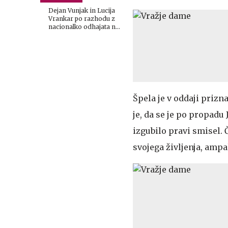
z drugačno potezo
Dejan Vunjak in Lucija
Vrankar po razhodu z
nacionalko odhajata na
Planet TV
Špela je v oddaji prizn
je, da se je po propadu J
izgubilo pravi smisel. Č
svojega življenja, ampa