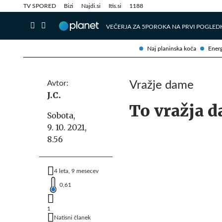
Info in obvestila
Tehnik
TV SPORED
Bizi
Najdi.si
Itis.si
1188
VEČERJA ZA 5
POROKA NA PRVI POGLED
Naj planinska koča
Energ
Avtor:
Vražje dame
J.C.
To vražja 
Sobota,
9. 10. 2021,
8.56
4 leta, 9 mesecev
0,61
1
Natisni članek