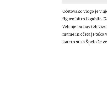
Očetovsko vlogo je v nj
figuro hitro izgubila. 
Velenje po nov televizor
mame in očeta je tako 
katero sta s Špelo še 