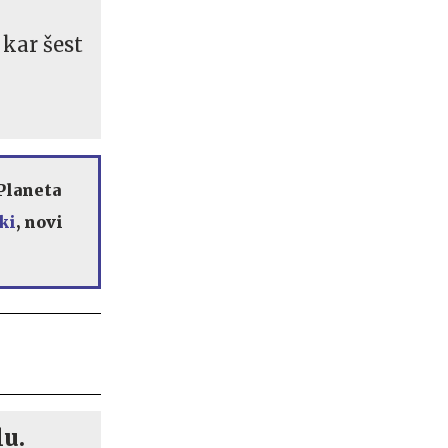
 kar šest
Planeta
ki
, novi
lu.