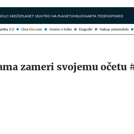
Želite prejemati e-novice?
Uživajmo pametno
KOLO SREČE
PLANET 18
JUTRO NA PLANETU
MILIJONAR
TA TEDEN
SPORED
etika 2.0
Ona-On.com
Gremo v hribe
Dogodki
Nakup avtomobila
dama zameri svojemu očetu 