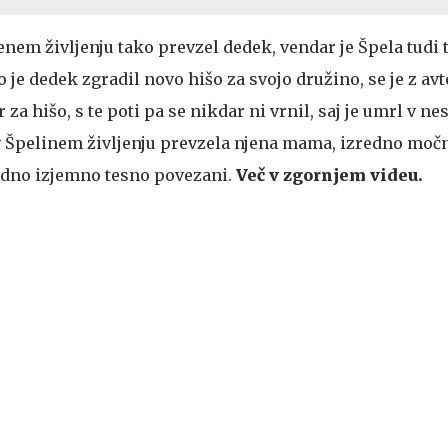
enem življenju tako prevzel dedek, vendar je Špela tudi
Ko je dedek zgradil novo hišo za svojo družino, se je z av
 za hišo, s te poti pa se nikdar ni vrnil, saj je umrl v ne
v Špelinem življenju prevzela njena mama, izredno moč
vedno izjemno tesno povezani.
Več v zgornjem videu.