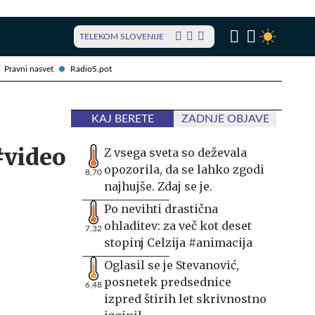
TELEKOM SLOVENIJE
Pravni nasvet
RadioS.pot
KAJ BERETE
ZADNJE OBJAVE
#video
Z vsega sveta so deževala
opozorila, da se lahko zgodi
8,70
najhujše. Zdaj se je.
Po nevihti drastična
ohladitev: za več kot deset
7,32
stopinj Celzija #animacija
Oglasil se je Stevanović,
posnetek predsednice
6,48
izpred štirih let skrivnostno