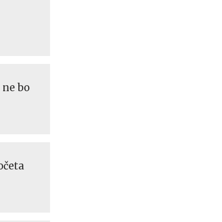
 ne bo
očeta