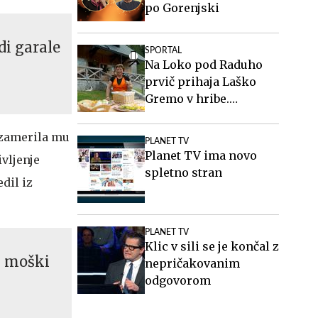
po Gorenjski
udi garale
SPORTAL
Na Loko pod Raduho
prvič prihaja Laško
Gremo v hribe.
Spoznajte oskrbnico,
ki ji planinci pravijo
, zamerila mu
PLANET TV
Ločka mati.
Planet TV ima novo
ivljenje
spletno stran
edil iz
PLANET TV
Klic v sili se je končal z
i moški
nepričakovanim
odgovorom