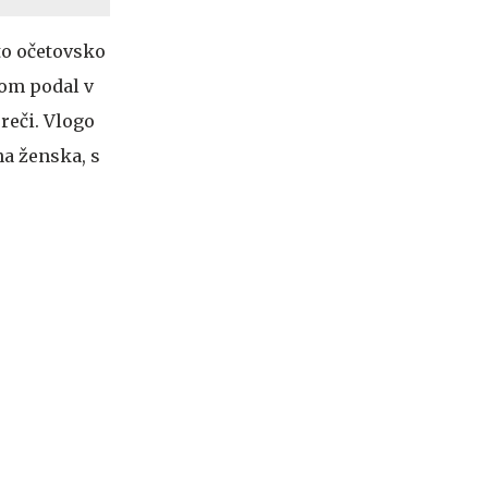
 to očetovsko
tom podal v
sreči. Vlogo
na ženska, s