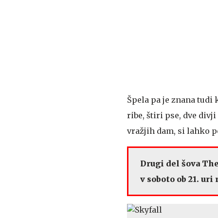
Špela pa je znana tudi 
ribe, štiri pse, dve div
vražjih dam, si lahko 
Drugi del šova The
v soboto ob 21. uri