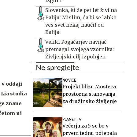
izginil
Slovenka, ki že pet let živi na
Baliju: Mislim, da bi se lahko
4,84
ves svet nekaj naučil od
Balija
Veliki Pogačarjev navijač
premagal svojega vzornika:
4,38
Življenjski cilj izpolnjen
Ne spreglejte
NOVICE
 v oddaji
Projekt blizu Mosteca:
 Lia studia
prostorna stanovanja
za družinsko življenje
oge znane
očetom ni
PLANET TV
Večerja za 5 se bo v
prvem tednu potepala