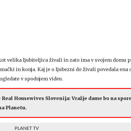
kot velika ljubiteljica živali in zato ima v svojem domu 
ji mački in konja. Kaj je o ljubezni do živali povedala ena 
pogledate v spodnjem videu.
 Real Housewives Slovenija: Vražje dame bo na spor
 na Planetu.
PLANET TV