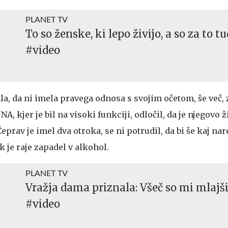
PLANET TV
To so ženske, ki lepo živijo, a so za to t
#video
ala, da ni imela pravega odnosa s svojim očetom, še več
NA, kjer je bil na visoki funkciji, odločil, da je njegovo ž
eprav je imel dva otroka, se ni potrudil, da bi še kaj nar
k je raje zapadel v alkohol.
PLANET TV
Vražja dama priznala: Všeč so mi mlajš
#video