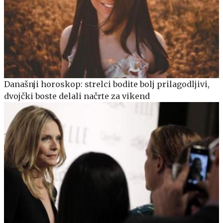
Današnji horoskop: strelci bodite bolj prilagodljivi,
dvojčki boste delali načrte za vikend