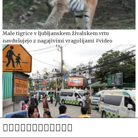
Male tigrice v ljubljanskem živalskem vrtu
navdušujejo z nagajivimi vragolijami #video
V streljanju v šoli na Tajskem več mrtvih in ranjenih