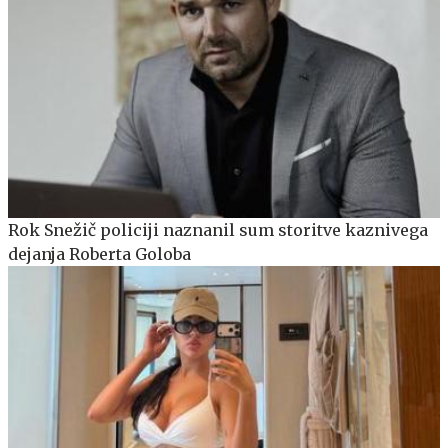
Rok Snežič policiji naznanil sum storitve kaznivega
dejanja Roberta Goloba