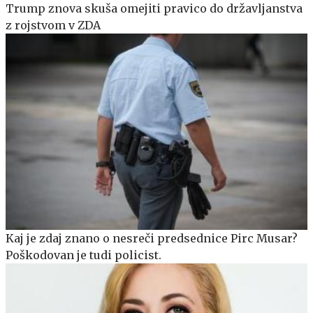
Trump znova skuša omejiti pravico do državljanstva
z rojstvom v ZDA
Kaj je zdaj znano o nesreči predsednice Pirc Musar?
Poškodovan je tudi policist.