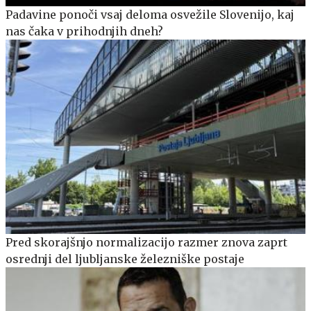
Padavine ponoči vsaj deloma osvežile Slovenijo, kaj
nas čaka v prihodnjih dneh?
Pred skorajšnjo normalizacijo razmer znova zaprt
osrednji del ljubljanske železniške postaje