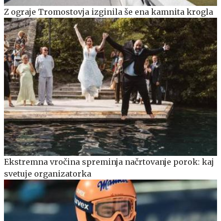
Z ograje Tromostovja izginila še ena kamnita krogla
Ekstremna vročina spreminja načrtovanje porok: kaj
svetuje organizatorka