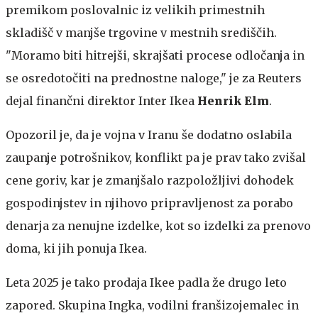
premikom poslovalnic iz velikih primestnih
skladišč v manjše trgovine v mestnih središčih.
"Moramo biti hitrejši, skrajšati procese odločanja in
se osredotočiti na prednostne naloge," je za Reuters
dejal finančni direktor Inter Ikea
Henrik Elm
.
Opozoril je, da je vojna v Iranu še dodatno oslabila
zaupanje potrošnikov, konflikt pa je prav tako zvišal
cene goriv, ​​kar je zmanjšalo razpoložljivi dohodek
gospodinjstev in njihovo pripravljenost za porabo
denarja za nenujne izdelke, kot so izdelki za prenovo
doma, ki jih ponuja Ikea.
Leta 2025 je tako prodaja Ikee padla že drugo leto
zapored. Skupina Ingka, vodilni franšizojemalec in