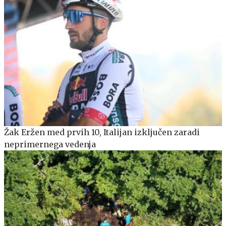
Žak Eržen med prvih 10, Italijan izključen zaradi
neprimernega vedenja