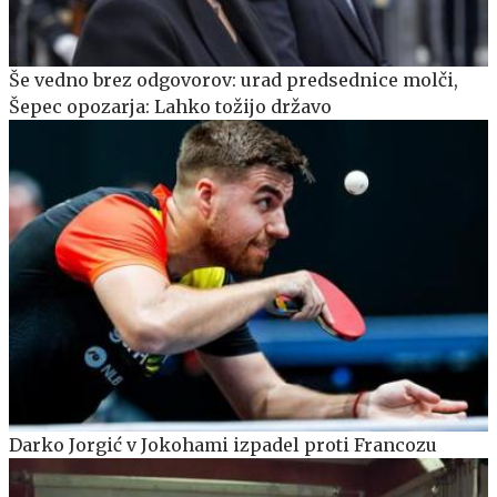
Še vedno brez odgovorov: urad predsednice molči,
Šepec opozarja: Lahko tožijo državo
Darko Jorgić v Jokohami izpadel proti Francozu