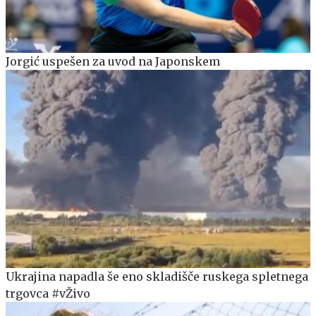
Jorgić uspešen za uvod na Japonskem
Ukrajina napadla še eno skladišče ruskega spletnega
trgovca #vŽivo