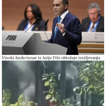
Visoki funkcionar iz Azije Fifo obtožuje izsiljevanja