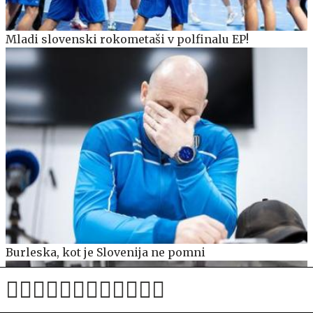
Mladi slovenski rokometaši v polfinalu EP!
Burleska, kot je Slovenija ne pomni