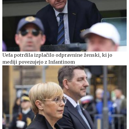
Uefa potrdila izplačilo odpravnine ženski, ki jo
mediji povezujejo z Infantinom