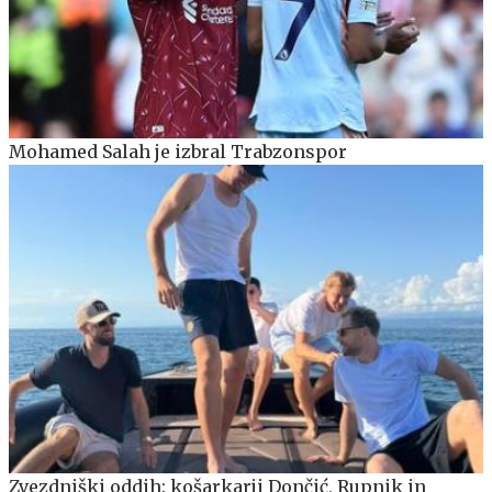
Mohamed Salah je izbral Trabzonspor
Zvezdniški oddih: košarkarji Dončić, Rupnik in