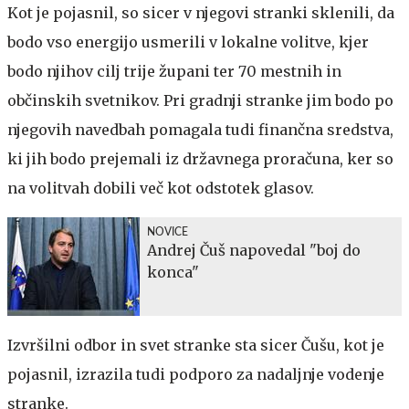
Kot je pojasnil, so sicer v njegovi stranki sklenili, da
bodo vso energijo usmerili v lokalne volitve, kjer
bodo njihov cilj trije župani ter 70 mestnih in
občinskih svetnikov. Pri gradnji stranke jim bodo po
njegovih navedbah pomagala tudi finančna sredstva,
ki jih bodo prejemali iz državnega proračuna, ker so
na volitvah dobili več kot odstotek glasov.
NOVICE
Andrej Čuš napovedal "boj do
konca"
Izvršilni odbor in svet stranke sta sicer Čušu, kot je
pojasnil, izrazila tudi podporo za nadaljnje vodenje
stranke.