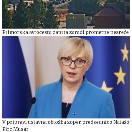
Primorska avtocesta zaprta zaradi prometne nesreče
V pripravi ustavna obtožba zoper predsednico Natašo
Pirc Musar