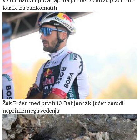
V OTP banki opozarjajo na primere zlorab plačilnih
kartic na bankomatih
Žak Eržen med prvih 10, Italijan izključen zaradi
neprimernega vedenja