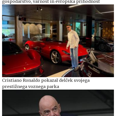
gospodarstvo, varnost in evropska prihodnost
Cristiano Ronaldo pokazal delček svojega
prestižnega voznega parka