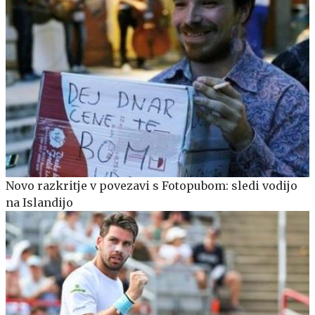
Novo razkritje v povezavi s Fotopubom: sledi vodijo
na Islandijo