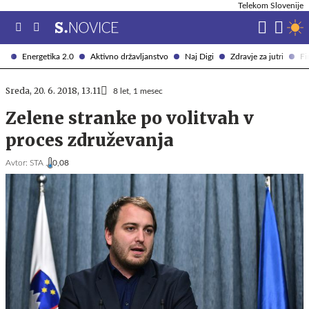
Telekom Slovenije
Energetika 2.0
Aktivno državljanstvo
Naj Digi
Zdravje za jutri
Fi
Sreda, 20. 6. 2018, 13.11
8 let, 1 mesec
Zelene stranke po volitvah v
proces združevanja
Avtor:
STA ,
0,08