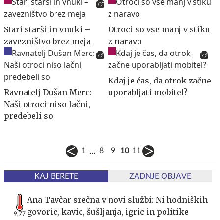
Stari starši in vnuki –
Otroci so vse manj v stiku
zavezništvo brez meja
z naravo
Kdaj je čas, da otrok začne
Ravnatelj Dušan Merc:
uporabljati mobitel?
Naši otroci niso lačni,
predebeli so
...
1
8
9
10
11
KAJ BERETE
ZADNJE OBJAVE
Ana Tavčar srečna v novi službi: Ni hodniških
govoric, kavic, šušljanja, igric in politike
9,77