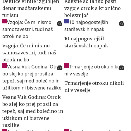
Deklice vrnile izgubljen
Kakšne so lahko pasti
denar madžarskemu
vzgoje otrok s kronično
turistu
boleznijo?
10 najpogostejših
Vzgoja: Če mi nismo
starševskih napak
samozavestni, tudi naš
otrok ne bo
Trmarjenje otroku nikoli
ni v veselje
Vesna Vuk Godina: Otrok
bo slej ko prej prosil za
tepež, saj med bolečino in
užitkom ni bistvene
razlike