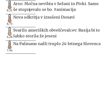
Arso: Močna nevihta v Sežani in Pivki. Samo
še stopnjevalo se bo. #animacija
8,31
Nova odkritja v izsušeni Donavi
8,75
Svarilo ameriških obveščevalcev: Rusija bi to
lahko storila že jeseni
6,28
Na Pašmanu našli truplo 24-letnega Slovenca
7,46