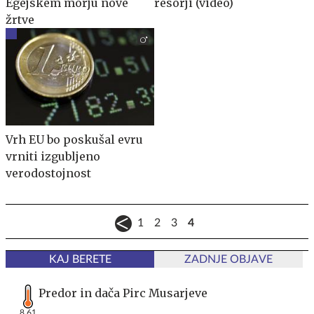
Egejskem morju nove
resorji (video)
žrtve
Vrh EU bo poskušal evru
vrniti izgubljeno
verodostojnost
1
2
3
4
KAJ BERETE
ZADNJE OBJAVE
Predor in dača Pirc Musarjeve
8,61