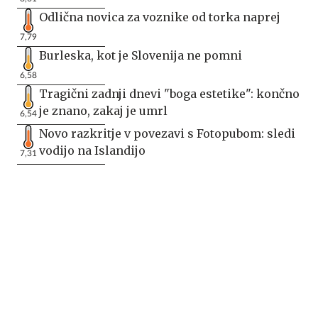
Odlična novica za voznike od torka naprej
7,79
Burleska, kot je Slovenija ne pomni
6,58
Tragični zadnji dnevi "boga estetike": končno
je znano, zakaj je umrl
6,54
Novo razkritje v povezavi s Fotopubom: sledi
vodijo na Islandijo
7,31