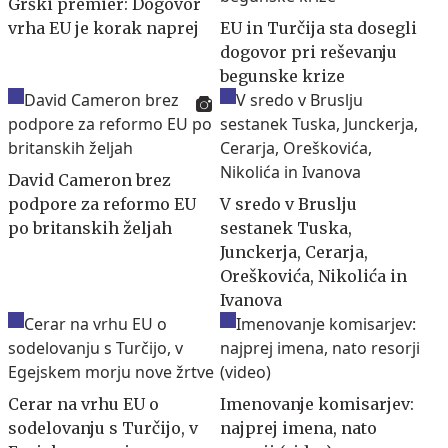
Grški premier: Dogovor
vrha EU je korak naprej
EU in Turčija sta dosegli
dogovor pri reševanju
begunske krize
David Cameron brez
podpore za reformo EU
V sredo v Bruslju
po britanskih željah
sestanek Tuska,
Junckerja, Cerarja,
Oreškovića, Nikolića in
Ivanova
Cerar na vrhu EU o
Imenovanje komisarjev:
sodelovanju s Turčijo, v
najprej imena, nato