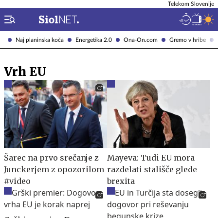
Telekom Slovenije
Naj planinska koča
Energetika 2.0
Ona-On.com
Gremo v hribe
Vrh EU
Šarec na prvo srečanje z
Mayeva: Tudi EU mora
Junckerjem z opozorilom
razdelati stališče glede
#video
brexita