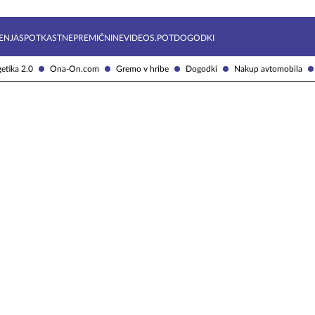
Želite prejemati e-novice?
Uživajmo pametno
ENJA
SPOTKAST
NEPREMIČNINE
VIDEOS.POT
DOGODKI
etika 2.0
Ona-On.com
Gremo v hribe
Dogodki
Nakup avtomobila