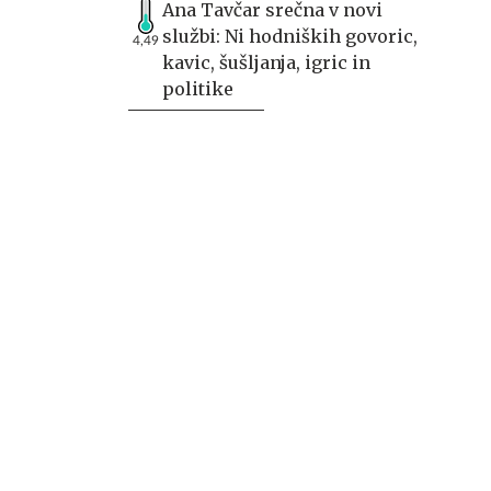
Ana Tavčar srečna v novi
službi: Ni hodniških govoric,
4,49
kavic, šušljanja, igric in
politike