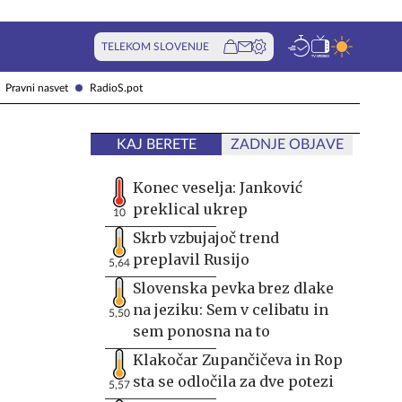
TELEKOM SLOVENIJE
Pravni nasvet
RadioS.pot
KAJ BERETE
ZADNJE OBJAVE
Konec veselja: Janković
preklical ukrep
10
Skrb vzbujajoč trend
preplavil Rusijo
5,64
Slovenska pevka brez dlake
na jeziku: Sem v celibatu in
5,50
sem ponosna na to
Klakočar Zupančičeva in Rop
sta se odločila za dve potezi
5,57