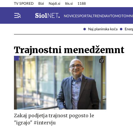
Info in obvestila
Tehnik
TV SPORED
Bizi
Najdi.si
Itis.si
1188
NOVICE
SPORTAL
TRENDI
AVTOMOTO
MN
Naj planinska koča
Energ
Trajnostni menedžemnt
Zakaj podjetja trajnost pogosto le
"igrajo" #intervju