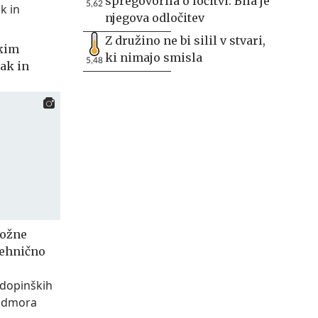
spregovorila o ločitvi: Bila je
5,62
njegova odločitev
Z družino ne bi silil v stvari,
skim
ki nimajo smisla
5,48
nak in
nožne
tehnično