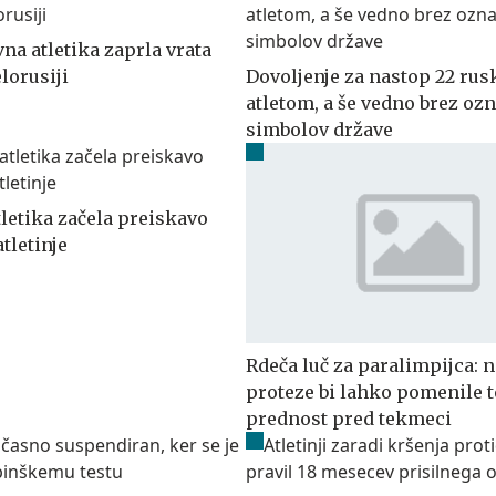
na atletika zaprla vrata
elorusiji
Dovoljenje za nastop 22 ru
atletom, a še vedno brez oz
simbolov države
tletika začela preiskavo
tletinje
Rdeča luč za paralimpijca: 
proteze bi lahko pomenile 
prednost pred tekmeci