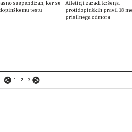
časno suspendiran, ker se
Atletinji zaradi kršenja
l dopinškemu testu
protidopinških pravil 18 m
prisilnega odmora
1
2
3