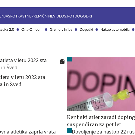
Želite prejemati e-novice?
Uživajmo pametno
ENJA
SPOTKAST
NEPREMIČNINE
VIDEOS.POT
DOGODKI
etika 2.0
Ona-On.com
Gremo v hribe
Dogodki
Nakup avtomobila
tleta v letu 2022 sta
 in Šved
Kenijski atlet zaradi dopin
suspendiran za pet let