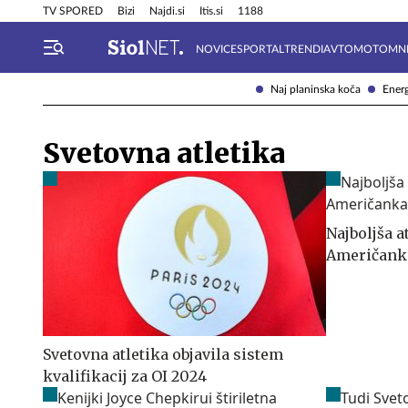
Info in obvestila
Tehnik
TV SPORED
Bizi
Najdi.si
Itis.si
1188
NOVICE
SPORTAL
TRENDI
AVTOMOTO
MN
Naj planinska koča
Energ
Svetovna atletika
Najboljša a
Američanka
Svetovna atletika objavila sistem
kvalifikacij za OI 2024