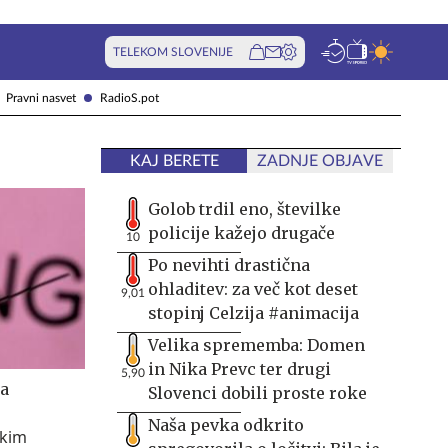
TELEKOM SLOVENIJE
Pravni nasvet
RadioS.pot
KAJ BERETE
ZADNJE OBJAVE
Golob trdil eno, številke
policije kažejo drugače
10
Po nevihti drastična
ohladitev: za več kot deset
9,01
stopinj Celzija #animacija
Velika sprememba: Domen
in Nika Prevc ter drugi
5,90
ga
Slovenci dobili proste roke
Naša pevka odkrito