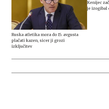
Kenijec za
je izogiba
Ruska atletika mora do 15. avgusta
plačati kazen, sicer ji grozi
izključitev