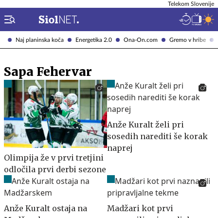
Telekom Slovenije
Naj planinska koča
Energetika 2.0
Ona-On.com
Gremo v hribe
Sapa Fehervar
Anže Kuralt želi pri
sosedih narediti še korak
naprej
Olimpija že v prvi tretjini
odločila prvi derbi sezone
Anže Kuralt ostaja na
Madžari kot prvi