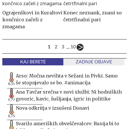
Ograjenškovi in Kuraltovi
Konec neznank, znani so
končnico začeli z
četrtfinalni pari
zmagama
...
1
2
3
10
KAJ BERETE
ZADNJE OBJAVE
Arso: Močna nevihta v Sežani in Pivki. Samo
še stopnjevalo se bo. #animacija
8,31
Ana Tavčar srečna v novi službi: Ni hodniških
govoric, kavic, šušljanja, igric in politike
9,77
Nova odkritja v izsušeni Donavi
8,75
Svarilo ameriških obveščevalcev: Rusija bi to