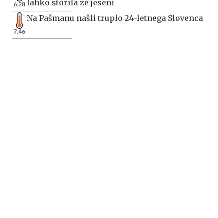
lahko storila že jeseni
6,28
Na Pašmanu našli truplo 24-letnega Slovenca
7,46