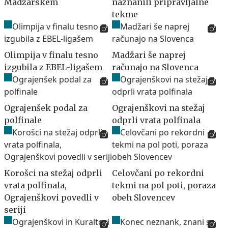
Madžarskem
naznanili pripravljalne
tekme
Olimpija v finalu tesno
Madžari še naprej
izgubila z EBEL-ligašem
računajo na Slovenca
Ograjenšek podal za
Ograjenškovi na stežaj
polfinale
odprli vrata polfinala
Korošci na stežaj odprli
Celovčani po rekordni
vrata polfinala,
tekmi na pol poti, poraza
Ograjenškovi povedli v
obeh Slovencev
seriji