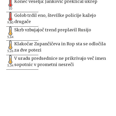
Konec veselja: Janković preklical ukrep
10
Golob trdil eno, številke policije kažejo
drugače
9,80
Skrb vzbujajoč trend preplavil Rusijo
5,64
Klakočar Zupančičeva in Rop sta se odločila
za dve potezi
5,26
V uradu predsednice ne prikrivajo več imen
sopotnic v prometni nesreči
5,34