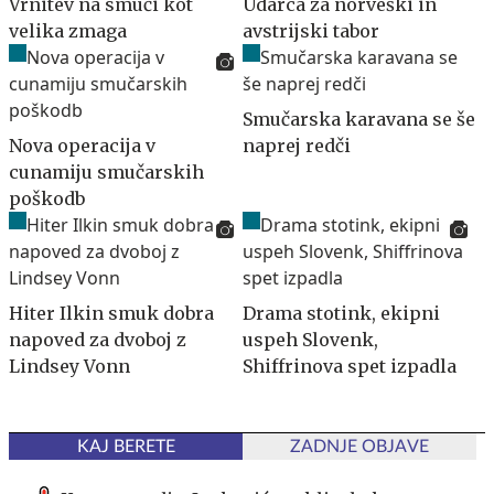
Vrnitev na smuči kot
Udarca za norveški in
velika zmaga
avstrijski tabor
Smučarska karavana se še
Nova operacija v
naprej redči
cunamiju smučarskih
poškodb
Hiter Ilkin smuk dobra
Drama stotink, ekipni
napoved za dvoboj z
uspeh Slovenk,
Lindsey Vonn
Shiffrinova spet izpadla
KAJ BERETE
ZADNJE OBJAVE