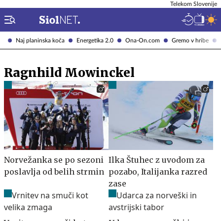
Telekom Slovenije
Naj planinska koča
Energetika 2.0
Ona-On.com
Gremo v hribe
Ragnhild Mowinckel
Norvežanka se po sezoni
Ilka Štuhec z uvodom za
poslavlja od belih strmin
pozabo, Italijanka razred
zase