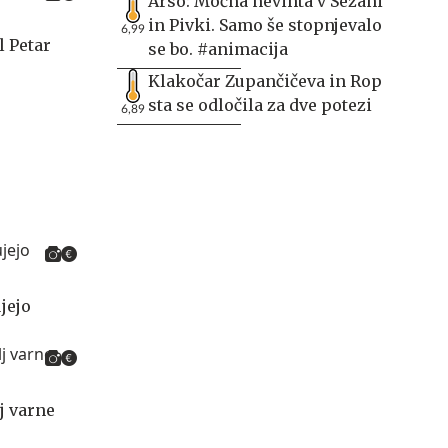
Arso: Močna nevihta v Sežani
in Pivki. Samo še stopnjevalo
6,99
l Petar
se bo. #animacija
Klakočar Zupančičeva in Rop
sta se odločila za dve potezi
6,89
jejo
j varne