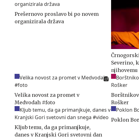
Prešernovo proslavo bi po novem
organizirala država
Črnogorski
Severino, k
njihovemu
Velika novost za promet v
Borštnikov
Medvodah #foto
Rošker
Poklon Bor
Kljub temu, da ga primanjkuje,
danes v Kranjski Gori svetovni dan