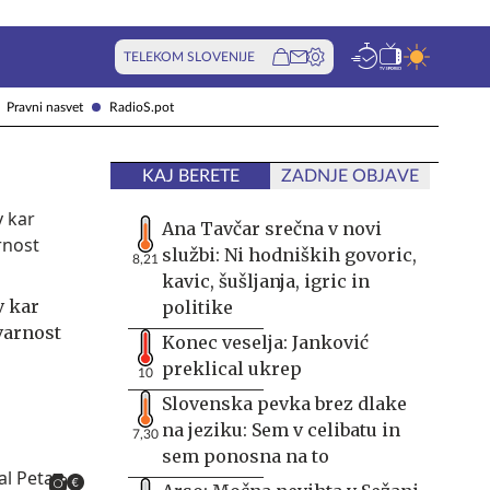
TELEKOM SLOVENIJE
Pravni nasvet
RadioS.pot
KAJ BERETE
ZADNJE OBJAVE
Ana Tavčar srečna v novi
službi: Ni hodniških govoric,
8,21
kavic, šušljanja, igric in
v kar
politike
varnost
Konec veselja: Janković
preklical ukrep
10
Slovenska pevka brez dlake
na jeziku: Sem v celibatu in
7,30
sem ponosna na to