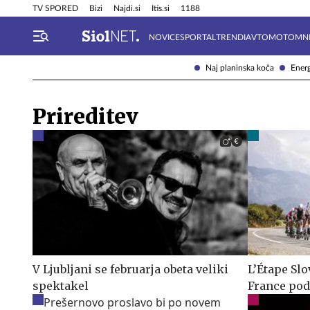
Info in obvestila
Tehnik
TV SPORED
Bizi
Najdi.si
Itis.si
1188
NOVICE
SPORTAL
TRENDI
AVTOMOTO
MN
Naj planinska koča
Energ
Prireditev
V Ljubljani se februarja obeta veliki
L’Étape Slo
spektakel
France pod