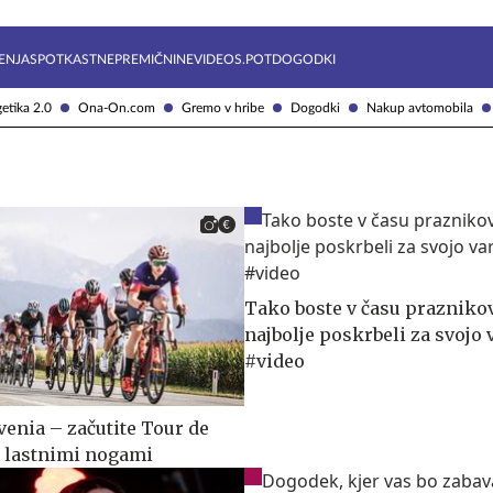
Želite prejemati e-novice?
Uživajmo pametno
ENJA
SPOTKAST
NEPREMIČNINE
VIDEOS.POT
DOGODKI
etika 2.0
Ona-On.com
Gremo v hribe
Dogodki
Nakup avtomobila
Tako boste v času prazniko
najbolje poskrbeli za svojo 
#video
venia – začutite Tour de
 lastnimi nogami