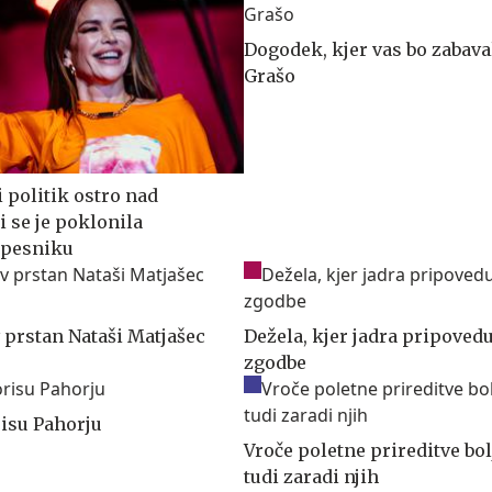
Dogodek, kjer vas bo zabava
Grašo
 politik ostro nad
i se je poklonila
 pesniku
 prstan Nataši Matjašec
Dežela, kjer jadra pripovedu
zgodbe
isu Pahorju
Vroče poletne prireditve bol
tudi zaradi njih