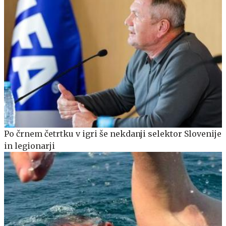
Po črnem četrtku v igri še nekdanji selektor Slovenije
in legionarji