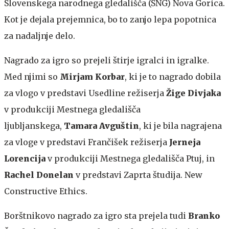
Slovenskega narodnega gledališča (SNG) Nova Gorica.
Kot je dejala prejemnica, bo to zanjo lepa popotnica
za nadaljnje delo.
Nagrado za igro so prejeli štirje igralci in igralke.
Med njimi so
Mirjam Korbar
, ki je to nagrado dobila
za vlogo v predstavi Usedline režiserja
Žige Divjaka
v produkciji Mestnega gledališča
ljubljanskega,
Tamara Avguštin
, ki je bila nagrajena
za vloge v predstavi Frančišek režiserja
Jerneja
Lorencija
v produkciji Mestnega gledališča Ptuj, in
Rachel Donelan
v predstavi Zaprta študija. New
Constructive Ethics.
Borštnikovo nagrado za igro sta prejela tudi
Branko