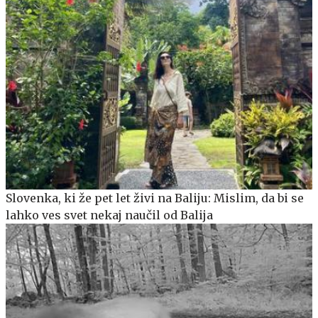
Slovenka, ki že pet let živi na Baliju: Mislim, da bi se
lahko ves svet nekaj naučil od Balija