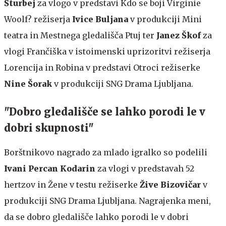
Šturbej
za vlogo v predstavi Kdo se boji Virginie
Woolf? režiserja
Ivice Buljana
v produkciji Mini
teatra in Mestnega gledališča Ptuj ter
Janez Škof
za
vlogi Frančiška v istoimenski uprizoritvi režiserja
Lorencija in Robina v predstavi Otroci režiserke
Nine Šorak
v produkciji SNG Drama Ljubljana.
"Dobro gledališče se lahko porodi le v
dobri skupnosti"
Borštnikovo nagrado za mlado igralko so podelili
Ivani Percan Kodarin
za vlogi v predstavah 52
hertzov in Žene v testu režiserke
Žive Bizovičar
v
produkciji SNG Drama Ljubljana. Nagrajenka meni,
da se dobro gledališče lahko porodi le v dobri