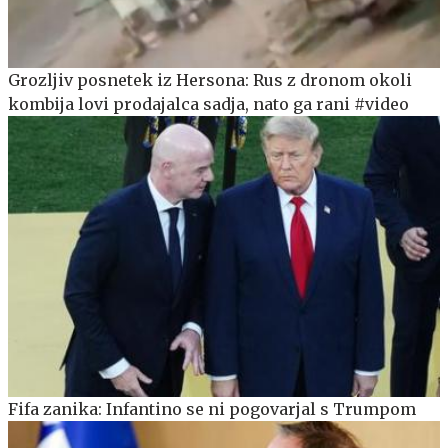
Grozljiv posnetek iz Hersona: Rus z dronom okoli
kombija lovi prodajalca sadja, nato ga rani #video
Fifa zanika: Infantino se ni pogovarjal s Trumpom