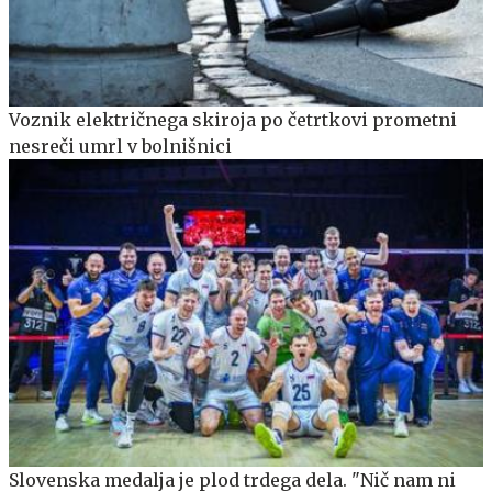
Voznik električnega skiroja po četrtkovi prometni
nesreči umrl v bolnišnici
Slovenska medalja je plod trdega dela. "Nič nam ni