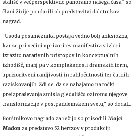
stališč v večperspektivno panoramo našega časa," so
člani žirije poudarili ob predstavitvi dobitnikov
nagrad.
"Usoda posameznika postaja vedno bolj anksiozna,
kar se pri večini uprizoritev manifestira v izbiri
izrazito narativnih pristopov in konceptualnih
izhodišč, manj pa v kompleksnosti dramskih form,
uprizoritveni ranljivosti in rahločutnosti ter čutnih
raziskovanjih. Zdi se, da se nahajamo na točki
preizpraševanja smisla gledališča oziroma njegove
transformacije v postpandemskem svetu," so dodali.
Borštnikovo nagrado za režijo so prisodili
Mojci
Madon
za predstavo 52 hertzov v produkciji