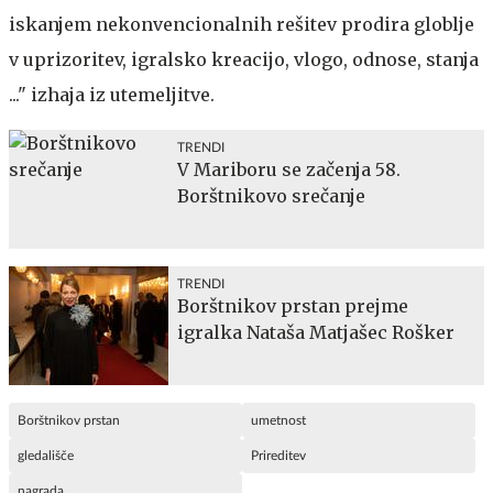
iskanjem nekonvencionalnih rešitev prodira globlje
v uprizoritev, igralsko kreacijo, vlogo, odnose, stanja
..." izhaja iz utemeljitve.
TRENDI
V Mariboru se začenja 58.
Borštnikovo srečanje
TRENDI
Borštnikov prstan prejme
igralka Nataša Matjašec Rošker
Borštnikov prstan
umetnost
gledališče
Prireditev
nagrada