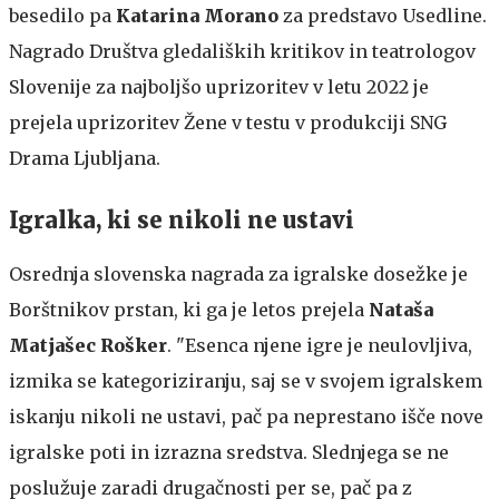
besedilo pa
Katarina Morano
za predstavo Usedline.
Nagrado Društva gledaliških kritikov in teatrologov
Slovenije za najboljšo uprizoritev v letu 2022 je
prejela uprizoritev Žene v testu v produkciji SNG
Drama Ljubljana.
Igralka, ki se nikoli ne ustavi
Osrednja slovenska nagrada za igralske dosežke je
Borštnikov prstan, ki ga je letos prejela
Nataša
Matjašec Rošker
. "Esenca njene igre je neulovljiva,
izmika se kategoriziranju, saj se v svojem igralskem
iskanju nikoli ne ustavi, pač pa neprestano išče nove
igralske poti in izrazna sredstva. Slednjega se ne
poslužuje zaradi drugačnosti per se, pač pa z