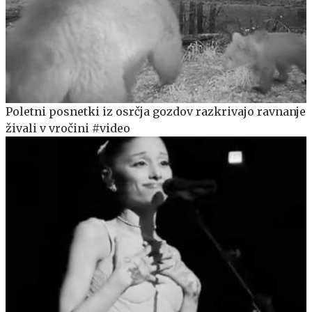
Poletni posnetki iz osrčja gozdov razkrivajo ravnanje
živali v vročini #video