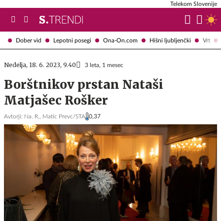
Telekom Slovenije
Dober vid
Lepotni posegi
Ona-On.com
Hišni ljubljenčki
Vrt
Nedelja, 18. 6. 2023, 9.40
3 leta, 1 mesec
Borštnikov prstan Nataši
Matjašec Rošker
Avtorji:
Na. R.,
Matic Prevc/STA
0,37