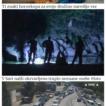
Ti znaki horoskopa za svojo družino naredijo vse
V Savi našli okrvavljeno truplo neznane osebe #foto