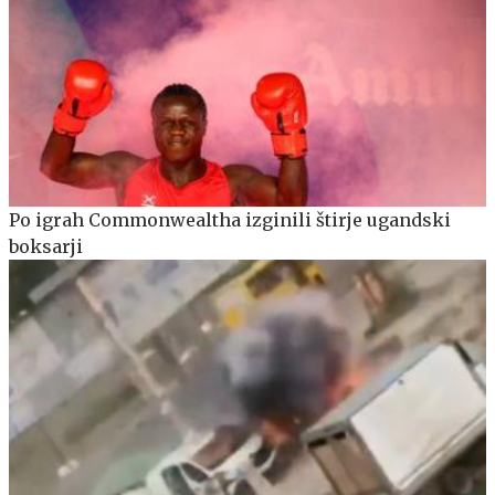
Po igrah Commonwealtha izginili štirje ugandski
boksarji