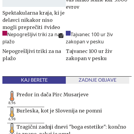
evrov
Spektakularna kraja, ki je
delavci nikakor niso
mogli preprečiti #video
Nepogrešljivi triki za na
Tajvanec 100 ur živ
plažo
zakopan v pesku
KAJ BERETE
ZADNJE OBJAVE
Predor in dača Pirc Musarjeve
8,96
Burleska, kot je Slovenija ne pomni
6,98
Tragični zadnji dnevi "boga estetike": končno
je znano, zakaj je umrl