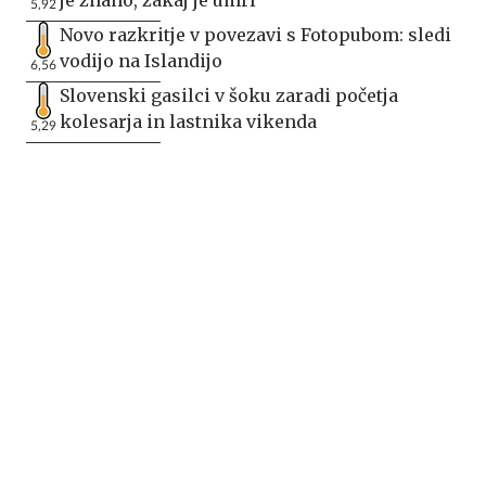
5,92
Novo razkritje v povezavi s Fotopubom: sledi
vodijo na Islandijo
6,56
Slovenski gasilci v šoku zaradi početja
kolesarja in lastnika vikenda
5,29