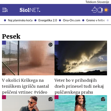
Telekom Slovenije
Naj planinska koča
Energetika 2.0
Ona-On.com
Gremo v hribe
Pesek
V okolici Krškega na
Veter bo v prihodnjih
teniškem igrišču nastal
dneh prinesel tudi nekaj
peščeni vrtinec #video
puščavskega prahu