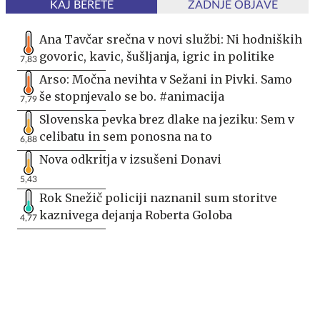
KAJ BERETE
ZADNJE OBJAVE
Ana Tavčar srečna v novi službi: Ni hodniških
govoric, kavic, šušljanja, igric in politike
7,83
Arso: Močna nevihta v Sežani in Pivki. Samo
še stopnjevalo se bo. #animacija
7,79
Slovenska pevka brez dlake na jeziku: Sem v
celibatu in sem ponosna na to
6,88
Nova odkritja v izsušeni Donavi
5,43
Rok Snežič policiji naznanil sum storitve
kaznivega dejanja Roberta Goloba
4,77