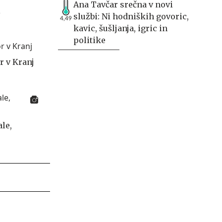
Ana Tavčar srečna v novi
i
službi: Ni hodniških govoric,
4,49
kavic, šušljanja, igric in
politike
r v Kranj
le,