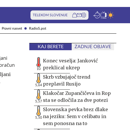
TELEKOM SLOVENIJE
Pravni nasvet
RadioS.pot
KAJ BERETE
ZADNJE OBJAVE
Konec veselja: Janković
preklical ukrep
10
ljani
Skrb vzbujajoč trend
i
preplavil Rusijo
5,64
Klakočar Zupančičeva in Rop
sta se odločila za dve potezi
5,57
Slovenska pevka brez dlake
na jeziku: Sem v celibatu in
5,50
sem ponosna na to