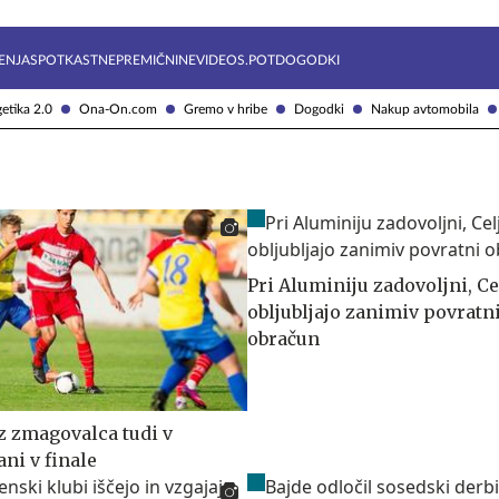
Želite prejemati e-novice?
Uživajmo pametno
ENJA
SPOTKAST
NEPREMIČNINE
VIDEOS.POT
DOGODKI
etika 2.0
Ona-On.com
Gremo v hribe
Dogodki
Nakup avtomobila
Pri Aluminiju zadovoljni, Ce
obljubljajo zanimiv povratn
obračun
z zmagovalca tudi v
ani v finale