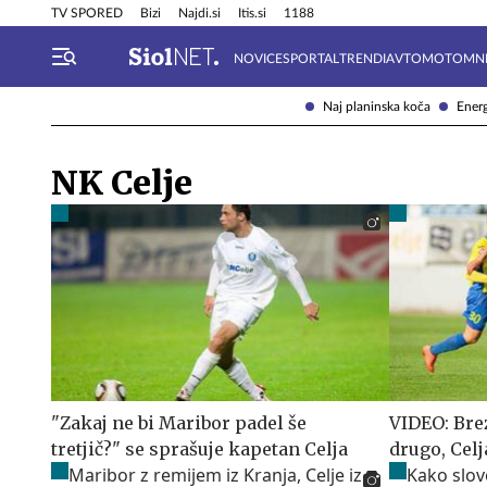
Info in obvestila
Tehnik
TV SPORED
Bizi
Najdi.si
Itis.si
1188
NOVICE
SPORTAL
TRENDI
AVTOMOTO
MN
Naj planinska koča
Energ
NK Celje
"Zakaj ne bi Maribor padel še
VIDEO: Bre
tretjič?" se sprašuje kapetan Celja
drugo, Celj