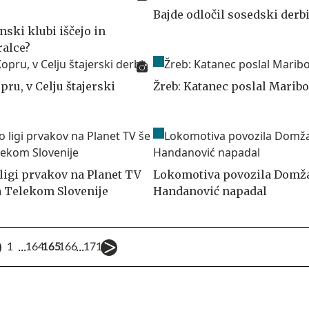
Bajde odločil sosedski derb
ski klubi iščejo in
ralce?
pru, v Celju štajerski
Žreb: Katanec poslal Maribo
 ligi prvakov na Planet TV
Lokomotiva povozila Domža
ga Telekom Slovenije
Handanović napadal
...
...
1
164
165
166
171