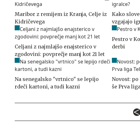
Maribor z remijem iz Kranja, Celje iz
Kako sloven
Kidričevega
vzgajajo ig
Pestro v Ko
Celjani z najmlajšo enajsterico v
derbi
zgodovini: povprečje manj kot 21 let
Na senegalsko "vrtnico" se lepijo
Novost: po
rdeči kartoni, a tudi kazni
še Prva li