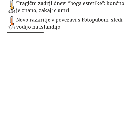
Tragični zadnji dnevi "boga estetike": končno
je znano, zakaj je umrl
6,54
Novo razkritje v povezavi s Fotopubom: sledi
vodijo na Islandijo
7,31