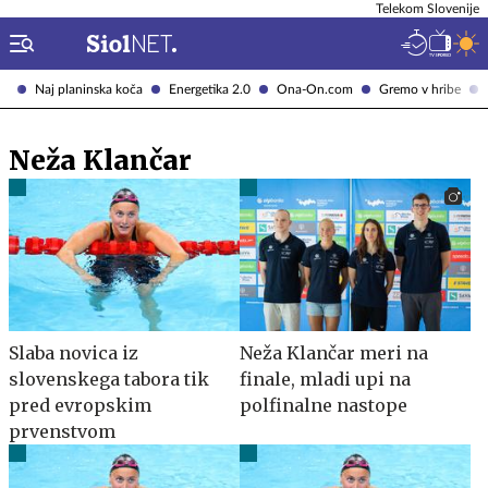
Telekom Slovenije
Naj planinska koča
Energetika 2.0
Ona-On.com
Gremo v hribe
Neža Klančar
Slaba novica iz
Neža Klančar meri na
slovenskega tabora tik
finale, mladi upi na
pred evropskim
polfinalne nastope
prvenstvom