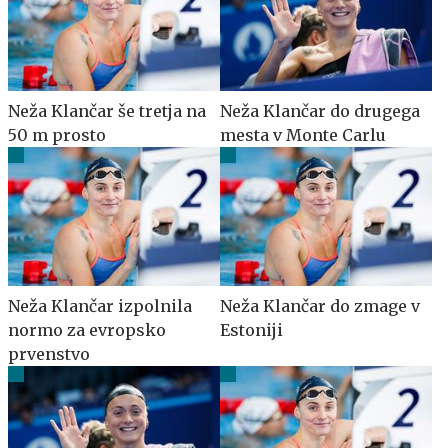
Neža Klančar še tretja na
Neža Klančar do drugega
50 m prosto
mesta v Monte Carlu
Neža Klančar izpolnila
Neža Klančar do zmage v
normo za evropsko
Estoniji
prvenstvo