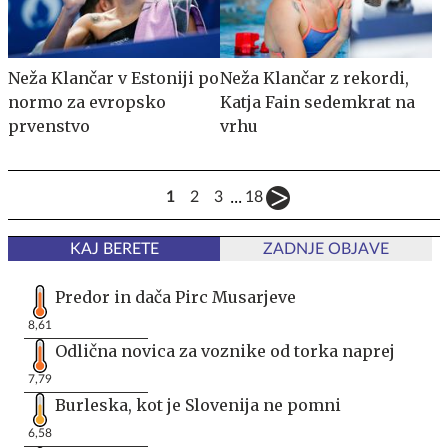
Neža Klančar v Estoniji po
Neža Klančar z rekordi,
normo za evropsko
Katja Fain sedemkrat na
prvenstvo
vrhu
...
1
2
3
18
KAJ BERETE
ZADNJE OBJAVE
Predor in dača Pirc Musarjeve
8,61
Odlična novica za voznike od torka naprej
7,79
Burleska, kot je Slovenija ne pomni
6,58