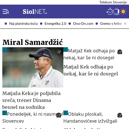
Telekom Slovenije
Naj planinska koča
Energetika 2.0
Ona-On.com
Gremo v hribe
Miral Samardžić
Matjaž Kek odhaja po
nekaj, kar še ni dosegel
Matjaža Keka je poljubila
sreča, trener Dinama
besnel na sodnika