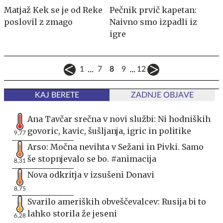
Matjaž Kek se je od Reke
Pečnik prvič kapetan:
poslovil z zmago
Naivno smo izpadli iz
igre
...
...
1
7
8
9
12
KAJ BERETE
ZADNJE OBJAVE
Ana Tavčar srečna v novi službi: Ni hodniških
govoric, kavic, šušljanja, igric in politike
9,77
Arso: Močna nevihta v Sežani in Pivki. Samo
še stopnjevalo se bo. #animacija
8,31
Nova odkritja v izsušeni Donavi
8,75
Svarilo ameriških obveščevalcev: Rusija bi to
lahko storila že jeseni
6,28