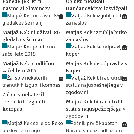
Ponedeljek, ki ni
Oblaku ploskali,
nasmejal Slovencev
Handanovićeve izžvižgali
Matjaž Kek ni užival, 86
Matjaž Kek izgublja bitko
gledalcev še manj
za naslov
Matjaž Kek je odlično
Matjaž Kek se odpravlja v
začel leto 2015
Koper
Žal so v nekaterih
trenutkih izgubili
Matjaž Kek bi rad utrdil
kompas
status najuspešnejšega v
zgodovini