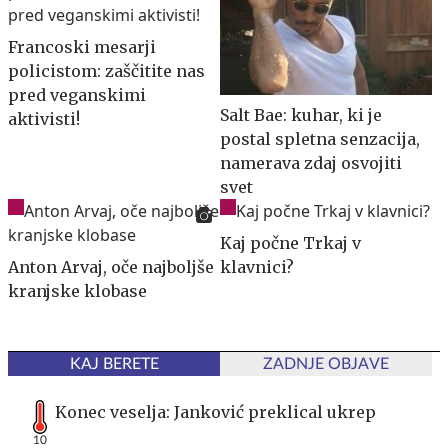
Francoski mesarji
policistom: zaščitite nas
pred veganskimi
Salt Bae: kuhar, ki je
aktivisti!
postal spletna senzacija,
namerava zdaj osvojiti
svet
Kaj počne Trkaj v
Anton Arvaj, oče najboljše
klavnici?
kranjske klobase
KAJ BERETE
ZADNJE OBJAVE
Konec veselja: Janković preklical ukrep
10