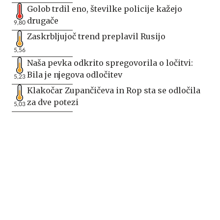
Golob trdil eno, številke policije kažejo
drugače
9,80
Zaskrbljujoč trend preplavil Rusijo
5,56
Naša pevka odkrito spregovorila o ločitvi:
Bila je njegova odločitev
5,23
Klakočar Zupančičeva in Rop sta se odločila
za dve potezi
5,03