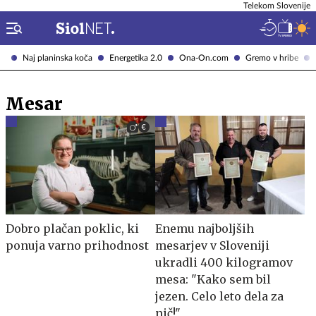
Telekom Slovenije
Naj planinska koča
Energetika 2.0
Ona-On.com
Gremo v hribe
Mesar
Dobro plačan poklic, ki
Enemu najboljših
ponuja varno prihodnost
mesarjev v Sloveniji
ukradli 400 kilogramov
mesa: "Kako sem bil
jezen. Celo leto dela za
nič!"