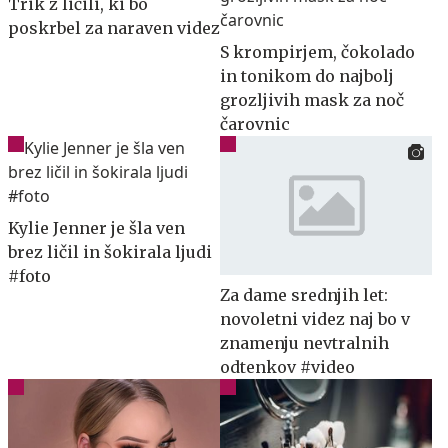
Trik z ličili, ki bo
poskrbel za naraven videz
S krompirjem, čokolado
in tonikom do najbolj
grozljivih mask za noč
čarovnic
Kylie Jenner je šla ven
brez ličil in šokirala ljudi
#foto
Za dame srednjih let:
novoletni videz naj bo v
znamenju nevtralnih
odtenkov #video