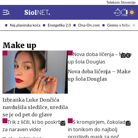
Telekom Slovenije
Naj planinska koča
Energetika 2.0
Ona-On.com
Gremo v hribe
Make up
Nova doba ličenja – Make
up šola Douglas
Izbranka Luke Dončića
navdušila sledilce, uredila
se je od pet do glave