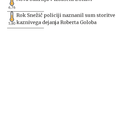
6,76
Rok Snežič policiji naznanil sum storitve
kaznivega dejanja Roberta Goloba
5,80