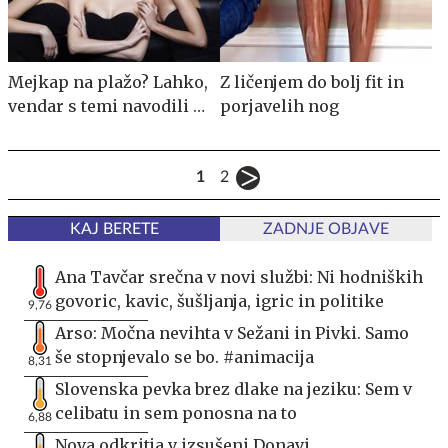
Mejkap na plažo? Lahko,
Z ličenjem do bolj fit in
vendar s temi navodili …
porjavelih nog
1
2
KAJ BERETE
ZADNJE OBJAVE
Ana Tavčar srečna v novi službi: Ni hodniških
govoric, kavic, šušljanja, igric in politike
9,76
Arso: Močna nevihta v Sežani in Pivki. Samo
še stopnjevalo se bo. #animacija
8,31
Slovenska pevka brez dlake na jeziku: Sem v
celibatu in sem ponosna na to
6,88
Nova odkritja v izsušeni Donavi