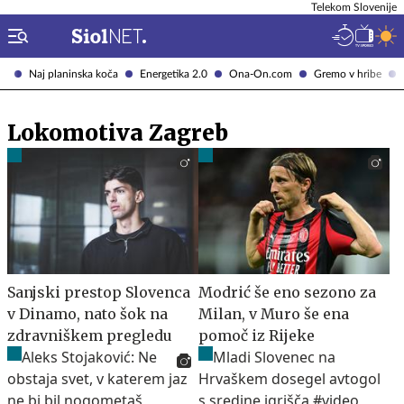
Telekom Slovenije
Naj planinska koča
Energetika 2.0
Ona-On.com
Gremo v hribe
Lokomotiva Zagreb
Sanjski prestop Slovenca
Modrić še eno sezono za
v Dinamo, nato šok na
Milan, v Muro še ena
zdravniškem pregledu
pomoč iz Rijeke