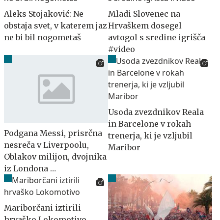
Aleks Stojaković: Ne
Mladi Slovenec na
obstaja svet, v katerem jaz
Hrvaškem dosegel
ne bi bil nogometaš
avtogol s sredine igrišča
#video
Usoda zvezdnikov Reala
in Barcelone v rokah
Podgana Messi, prisrčna
trenerja, ki je vzljubil
nesreča v Liverpoolu,
Maribor
Oblakov milijon, dvojnika
iz Londona …
Mariborčani iztirili
hrvaško Lokomotivo