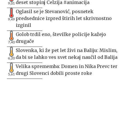
deset stopinj Celzija #animacija
9,01
Oglasil se je Stevanović, posnetek
predsednice izpred štirih let skrivnostno
9,49
izginil
Golob trdil eno, številke policije kažejo
drugače
7,40
Slovenka, ki že pet let živi na Baliju: Mislim,
da bi se lahko ves svet nekaj naučil od Balija
6,20
Velika sprememba: Domen in Nika Prevc ter
drugi Slovenci dobili proste roke
5,61