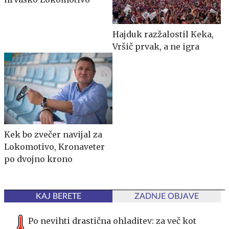
Hajduk razžalostil Keka,
Vršič prvak, a ne igra
Kek bo zvečer navijal za
Lokomotivo, Kronaveter
po dvojno krono
KAJ BERETE
ZADNJE OBJAVE
Po nevihti drastična ohladitev: za več kot