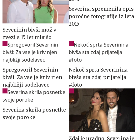
Severina spremenila opis
poročne fotografije iz leta
2015
Severinin bivši mož v
zvezi s 15 let mlajšo
Spregovoril Severinin
Nekoč sprta Severinina
bivši: Za vse je kriv njen
bivša sta zdaj prijatelja
najbližji sodelavec
#foto
Severina skrila posnetke
svoje poroke
Zdaj je uradno: Severina je