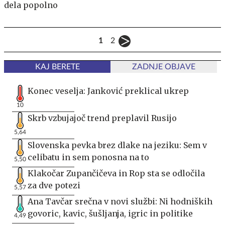
dela popolno
1
2
KAJ BERETE
ZADNJE OBJAVE
Konec veselja: Janković preklical ukrep
10
Skrb vzbujajoč trend preplavil Rusijo
5,64
Slovenska pevka brez dlake na jeziku: Sem v
celibatu in sem ponosna na to
5,50
Klakočar Zupančičeva in Rop sta se odločila
za dve potezi
5,57
Ana Tavčar srečna v novi službi: Ni hodniških
govoric, kavic, šušljanja, igric in politike
4,49