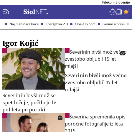
Telekom Slovenije
Naj planinska koča
Energetika 2.0
Ona-On.com
Gremo v hribe
Igor Kojić
Severinin bivši mož večno
zvestobo obljubil 15 let
mlajši
Severinin bivši mož se
spet ločuje, počilo je le
pol leta po poroki