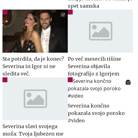
spet samska
Sta potrdila, da je konec?
Po več mesecih tišine
Severina in Igor si ne
Severina objavila
sledita več.
fotografijo z Igorjem
Severina končno
pokazala svojo poroko
#video
Severina slavi svojega
moža: Tvoja ljubezen me