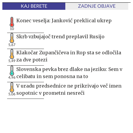
KAJ BERETE
ZADNJE OBJAVE
Konec veselja: Janković preklical ukrep
10
Skrb vzbujajoč trend preplavil Rusijo
5,67
Klakočar Zupančičeva in Rop sta se odločila
za dve potezi
5,49
Slovenska pevka brez dlake na jeziku: Sem v
celibatu in sem ponosna na to
4,96
V uradu predsednice ne prikrivajo več imen
sopotnic v prometni nesreči
5,06