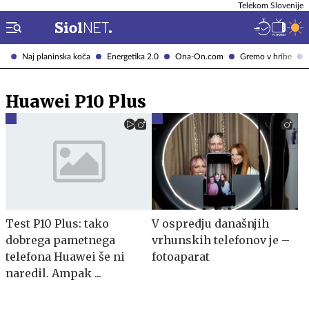
Telekom Slovenije
Naj planinska koča
Energetika 2.0
Ona-On.com
Gremo v hribe
Huawei P10 Plus
Test P10 Plus: tako
V ospredju današnjih
dobrega pametnega
vrhunskih telefonov je –
telefona Huawei še ni
fotoaparat
naredil. Ampak ...