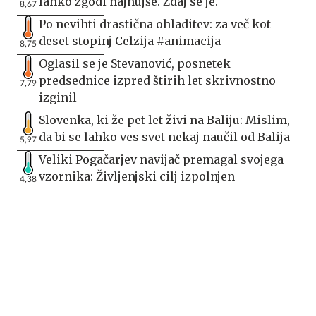
lahko zgodi najhujše. Zdaj se je.
8,67
Po nevihti drastična ohladitev: za več kot
deset stopinj Celzija #animacija
8,75
Oglasil se je Stevanović, posnetek
predsednice izpred štirih let skrivnostno
7,79
izginil
Slovenka, ki že pet let živi na Baliju: Mislim,
da bi se lahko ves svet nekaj naučil od Balija
5,97
Veliki Pogačarjev navijač premagal svojega
vzornika: Življenjski cilj izpolnjen
4,38