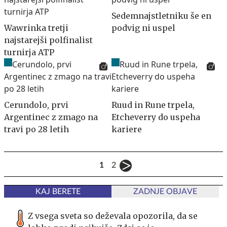
Sedemnajstletniku še en
Wawrinka tretji
podvig ni uspel
najstarejši polfinalist
turnirja ATP
Cerundolo, prvi
Ruud in Rune trpela,
Argentinec z zmago na
Etcheverry do uspeha
travi po 28 letih
kariere
1
2
KAJ BERETE
ZADNJE OBJAVE
Z vsega sveta so deževala opozorila, da se