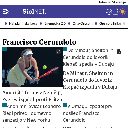
Telekom Slovenije
Naj planinska koča
Energetika 2.0
Ona-On.com
Gremo v hribe
Francisco Cerundolo
De Minaur, Shelton in
Cerundolo do lovorik,
Klepač izpadla v Dubaju
Ameriški finale v Nemčiji,
Zverev izgubil proti Fritzu