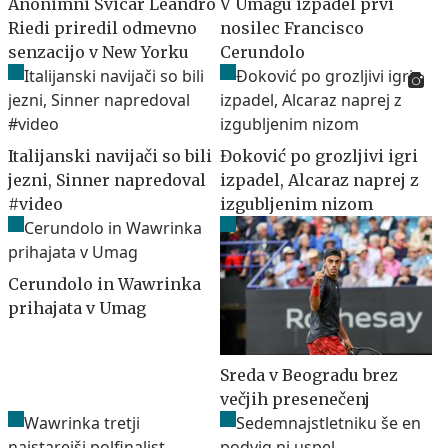
Anonimni Švicar Leandro
V Umagu izpadel prvi
Riedi priredil odmevno
nosilec Francisco
senzacijo v New Yorku
Cerundolo
Italijanski navijači so bili
Đoković po grozljivi igri
jezni, Sinner napredoval
izpadel, Alcaraz naprej z
#video
izgubljenim nizom
Cerundolo in Wawrinka
prihajata v Umag
Sreda v Beogradu brez
večjih presenečenj